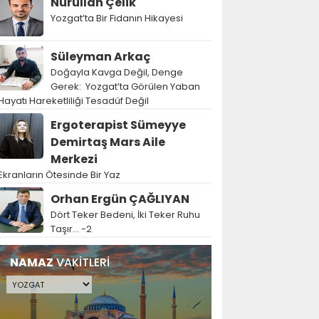
Nurullah Çelik
Yozgat’ta Bir Fidanın Hikayesi
Süleyman Arkaç
Doğayla Kavga Değil, Denge
Gerek: Yozgat’ta Görülen Yaban
Hayatı Hareketliliği Tesadüf Değil
Ergoterapist Sümeyye
Demirtaş Mars Aile
Merkezi
Ekranların Ötesinde Bir Yaz
Orhan Ergün ÇAĞLIYAN
Dört Teker Bedeni, İki Teker Ruhu
Taşır… -2
NAMAZ
VAKİTLERİ