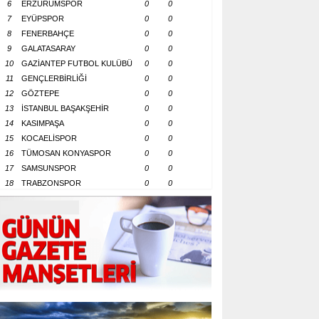
6
ERZURUMSPOR
0
0
7
EYÜPSPOR
0
0
8
FENERBAHÇE
0
0
9
GALATASARAY
0
0
10
GAZİANTEP FUTBOL KULÜBÜ
0
0
11
GENÇLERBİRLİĞİ
0
0
12
GÖZTEPE
0
0
13
İSTANBUL BAŞAKŞEHİR
0
0
14
KASIMPAŞA
0
0
15
KOCAELİSPOR
0
0
16
TÜMOSAN KONYASPOR
0
0
17
SAMSUNSPOR
0
0
18
TRABZONSPOR
0
0