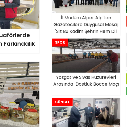
İl Müdürü Alper Alp'ten
Gazetecilere Duygusal Mesaj:
"Siz Bu Kadim Şehrin Hem Dili
Kuaförlerde
Hem Kulağısınız"
n Farkındalık
SPOR
Yozgat ve Sivas Huzurevleri
Arasında Dostluk Bocce Maçı
GÜNCEL