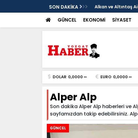
ının Acı Kaybı”
SON DAKİKA
Alkan ve Altıntaş A
GÜNCEL
EKONOMİ
SİYASET
DOLAR
0,0000
EURO
0,0000
Alper Alp
Son dakika Alper Alp haberleri ve Alp
sayfamızdan takip edebilirsiniz. Alper 
GÜNCEL