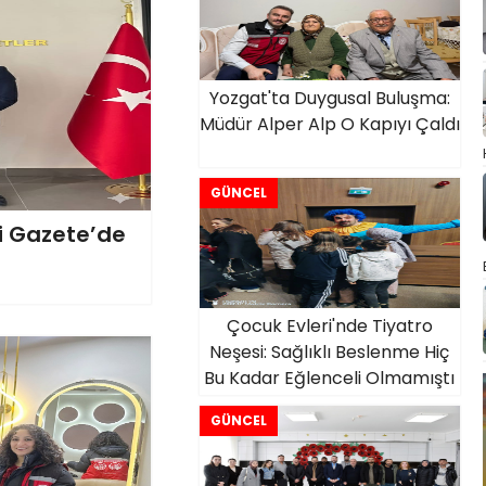
Yozgat'ta Duygusal Buluşma:
Müdür Alper Alp O Kapıyı Çaldı
GÜNCEL
i Gazete’de
Çocuk Evleri'nde Tiyatro
Neşesi: Sağlıklı Beslenme Hiç
Bu Kadar Eğlenceli Olmamıştı
GÜNCEL