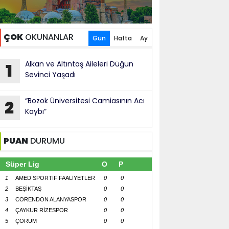
ÇOK
OKUNANLAR
Gün
Hafta
Ay
Alkan ve Altıntaş Aileleri Düğün
1
Sevinci Yaşadı
“Bozok Üniversitesi Camiasının Acı
2
Kaybı”
PUAN
DURUMU
Süper Lig
O
P
1
AMED SPORTİF FAALİYETLER
0
0
2
BEŞİKTAŞ
0
0
3
CORENDON ALANYASPOR
0
0
4
ÇAYKUR RİZESPOR
0
0
5
ÇORUM
0
0