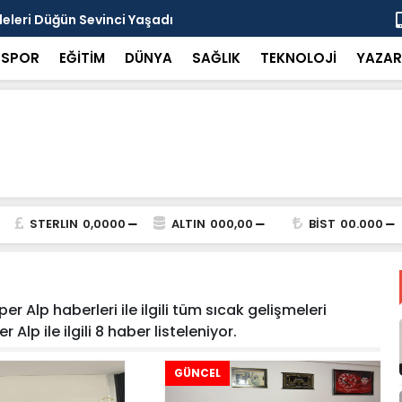
ileleri Düğün Sevinci Yaşadı
Toplam süre
SPOR
EĞİTİM
DÜNYA
SAĞLIK
TEKNOLOJİ
YAZAR
STERLIN
0,0000
ALTIN
000,00
BİST
00.000
er Alp haberleri ile ilgili tüm sıcak gelişmeleri
Alp ile ilgili 8 haber listeleniyor.
GÜNCEL