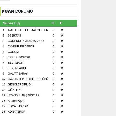
PUAN
DURUMU
Süper Lig
O
P
1
AMED SPORTİF FAALİYETLER
0
0
2
BEŞİKTAŞ
0
0
3
CORENDON ALANYASPOR
0
0
4
ÇAYKUR RİZESPOR
0
0
5
ÇORUM
0
0
6
ERZURUMSPOR
0
0
7
EYÜPSPOR
0
0
8
FENERBAHÇE
0
0
9
GALATASARAY
0
0
10
GAZİANTEP FUTBOL KULÜBÜ
0
0
11
GENÇLERBİRLİĞİ
0
0
12
GÖZTEPE
0
0
13
İSTANBUL BAŞAKŞEHİR
0
0
14
KASIMPAŞA
0
0
15
KOCAELİSPOR
0
0
16
KONYASPOR
0
0