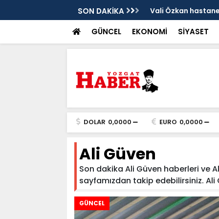
sis
SON DAKİKA
Vali Özkan hastanen
GÜNCEL
EKONOMİ
SİYASET
DOLAR
0,0000
EURO
0,0000
Ali Güven
Son dakika Ali Güven haberleri ve Ali
sayfamızdan takip edebilirsiniz. Ali Gü
GÜNCEL