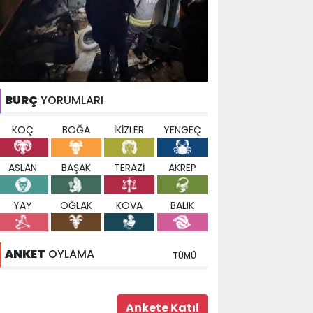
BURÇ
YORUMLARI
KOÇ
BOĞA
İKİZLER
YENGEÇ
ASLAN
BAŞAK
TERAZİ
AKREP
YAY
OĞLAK
KOVA
BALIK
ANKET
OYLAMA
TÜMÜ