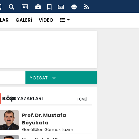
'dan UMKE'ye övgü
Gay
LAR
GALERİ
VİDEO
KÖŞE
YAZARLARI
TÜMÜ
Prof. Dr. Mustafa
Böyükata
Gönüllüleri Görmek Lazım