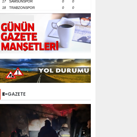
17
SAMSUNSPOR
0
0
18
TRABZONSPOR
0
0
E-
GAZETE