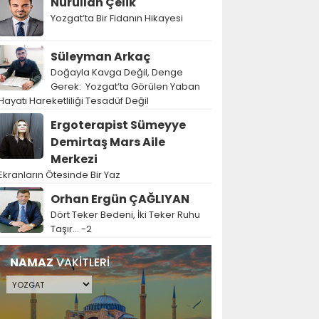
Nurullah Çelik
Yozgat’ta Bir Fidanın Hikayesi
Süleyman Arkaç
Doğayla Kavga Değil, Denge
Gerek: Yozgat’ta Görülen Yaban
Hayatı Hareketliliği Tesadüf Değil
Ergoterapist Sümeyye
Demirtaş Mars Aile
Merkezi
Ekranların Ötesinde Bir Yaz
Orhan Ergün ÇAĞLIYAN
Dört Teker Bedeni, İki Teker Ruhu
Taşır… -2
NAMAZ
VAKİTLERİ