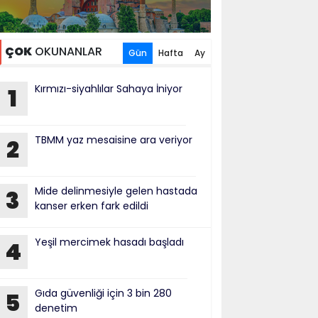
ÇOK
OKUNANLAR
Gün
Hafta
Ay
Kırmızı-siyahlılar Sahaya İniyor
1
TBMM yaz mesaisine ara veriyor
2
Mide delinmesiyle gelen hastada
3
kanser erken fark edildi
Yeşil mercimek hasadı başladı
4
Gıda güvenliği için 3 bin 280
5
denetim