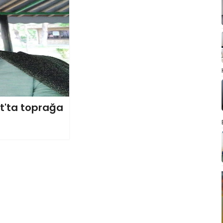
at'ta toprağa