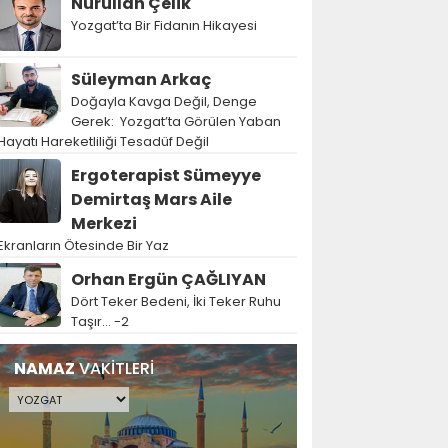
Nurullah Çelik
Yozgat’ta Bir Fidanın Hikayesi
Süleyman Arkaç
Doğayla Kavga Değil, Denge
Gerek: Yozgat’ta Görülen Yaban
Hayatı Hareketliliği Tesadüf Değil
Ergoterapist Sümeyye
Demirtaş Mars Aile
Merkezi
Ekranların Ötesinde Bir Yaz
Orhan Ergün ÇAĞLIYAN
Dört Teker Bedeni, İki Teker Ruhu
Taşır… -2
NAMAZ
VAKİTLERİ