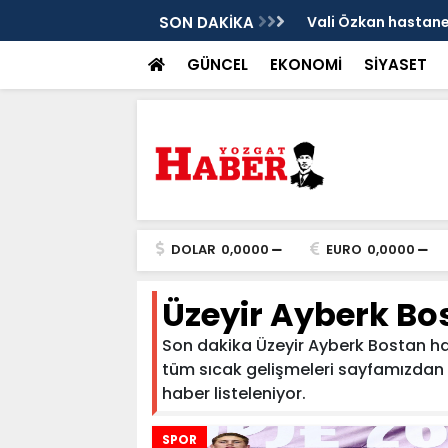
sis
SON DAKİKA
Vali Özkan hastanen
GÜNCEL
EKONOMİ
SİYASET
DOLAR
0,0000
EURO
0,0000
Üzeyir Ayberk Bo
Son dakika Üzeyir Ayberk Bostan habe
tüm sıcak gelişmeleri sayfamızdan tak
haber listeleniyor.
SPOR