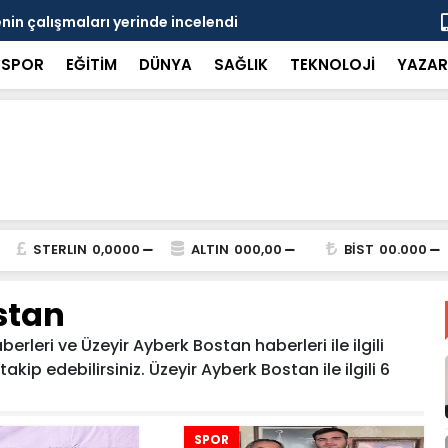
in çalışmaları yerinde incelendi
Karaarslan
SPOR
EĞİTİM
DÜNYA
SAĞLIK
TEKNOLOJİ
YAZAR
STERLIN
0,0000
ALTIN
000,00
BİST
00.000
stan
rleri ve Üzeyir Ayberk Bostan haberleri ile ilgili
ip edebilirsiniz. Üzeyir Ayberk Bostan ile ilgili 6
SPOR