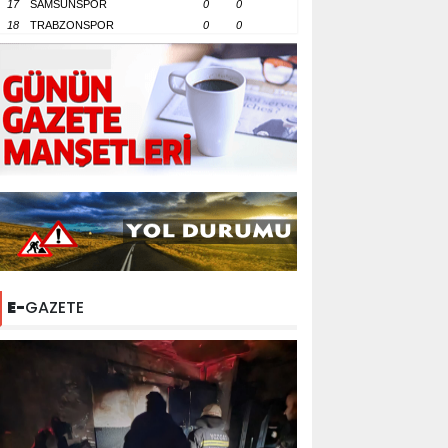
17
SAMSUNSPOR
0
0
18
TRABZONSPOR
0
0
E-
GAZETE