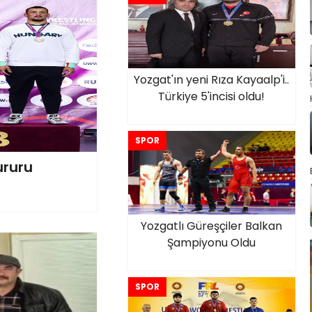
Yozgat'ın yeni Rıza Kayaalp'i..
Türkiye 5'incisi oldu!
SPOR
ururu
Yozgatlı Güreşçiler Balkan
Şampiyonu Oldu
SPOR