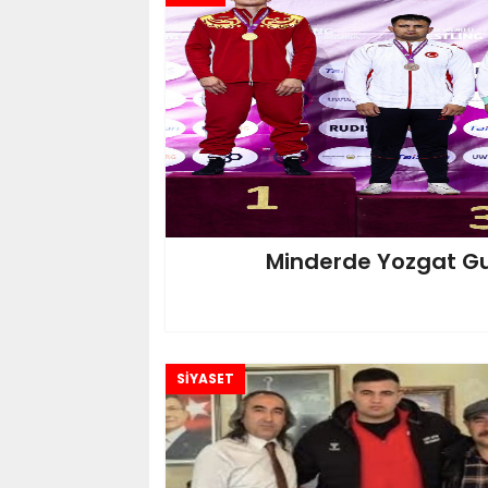
Minderde Yozgat G
SİYASET