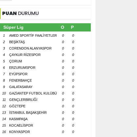
PUAN
DURUMU
Süper Lig
O
P
1
AMED SPORTİF FAALİYETLER
0
0
2
BEŞİKTAŞ
0
0
3
CORENDON ALANYASPOR
0
0
4
ÇAYKUR RİZESPOR
0
0
5
ÇORUM
0
0
6
ERZURUMSPOR
0
0
7
EYÜPSPOR
0
0
8
FENERBAHÇE
0
0
9
GALATASARAY
0
0
10
GAZİANTEP FUTBOL KULÜBÜ
0
0
11
GENÇLERBİRLİĞİ
0
0
12
GÖZTEPE
0
0
13
İSTANBUL BAŞAKŞEHİR
0
0
14
KASIMPAŞA
0
0
15
KOCAELİSPOR
0
0
16
KONYASPOR
0
0