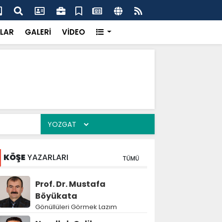
'dan UMKE'ye övgü
Gay
LAR
GALERİ
VİDEO
KÖŞE
YAZARLARI
TÜMÜ
Prof. Dr. Mustafa
Böyükata
Gönüllüleri Görmek Lazım