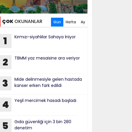
ÇOK
OKUNANLAR
Gün
Hafta
Ay
Kırmızı-siyahlılar Sahaya İniyor
1
TBMM yaz mesaisine ara veriyor
2
Mide delinmesiyle gelen hastada
3
kanser erken fark edildi
Yeşil mercimek hasadı başladı
4
Gıda güvenliği için 3 bin 280
5
denetim