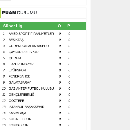
PUAN
DURUMU
Süper Lig
O
P
1
AMED SPORTİF FAALİYETLER
0
0
2
BEŞİKTAŞ
0
0
3
CORENDON ALANYASPOR
0
0
4
ÇAYKUR RİZESPOR
0
0
5
ÇORUM
0
0
6
ERZURUMSPOR
0
0
7
EYÜPSPOR
0
0
8
FENERBAHÇE
0
0
9
GALATASARAY
0
0
10
GAZİANTEP FUTBOL KULÜBÜ
0
0
11
GENÇLERBİRLİĞİ
0
0
12
GÖZTEPE
0
0
13
İSTANBUL BAŞAKŞEHİR
0
0
14
KASIMPAŞA
0
0
15
KOCAELİSPOR
0
0
16
KONYASPOR
0
0