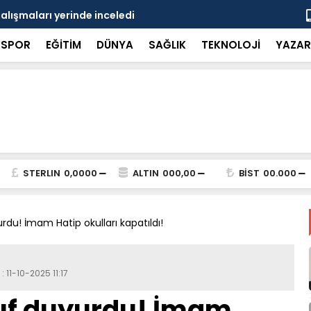
çalışmaları yerinde inceledi
Bakan Gürle
SPOR
EĞİTİM
DÜNYA
SAĞLIK
TEKNOLOJİ
YAZAR
STERLIN
0,0000
ALTIN
000,00
BİST
00.000
rdu! İmam Hatip okulları kapatıldı!
 11-10-2025 11:17
kıf duyurdu! İmam