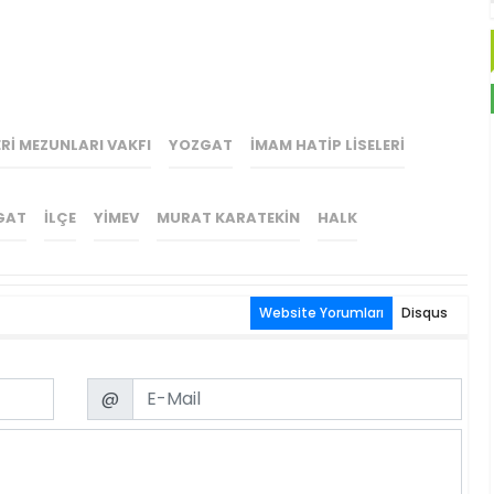
RI MEZUNLARI VAKFI
YOZGAT
İMAM HATIP LISELERI
GAT
İLÇE
YİMEV
MURAT KARATEKIN
HALK
Website Yorumları
Disqus
Email
@