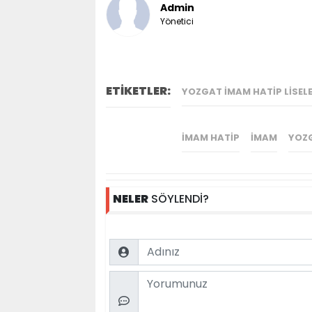
Admin
Yönetici
ETİKETLER:
YOZGAT İMAM HATIP LISELE
İMAM HATIP
İMAM
YOZ
NELER
SÖYLENDİ?
Name
Comment