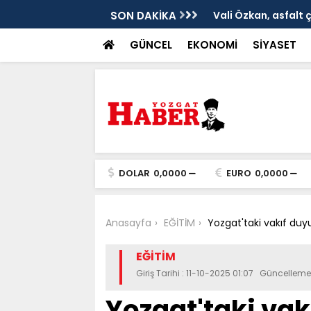
ken tarih
SON DAKİKA
Vali Özkan, asfalt 
GÜNCEL
EKONOMİ
SİYASET
DOLAR
0,0000
EURO
0,0000
Anasayfa
EĞİTİM
Yozgat'taki vakıf duyu
EĞİTİM
Giriş Tarihi : 11-10-2025 01:07 Güncelleme :
Yozgat'taki va