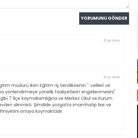
10 ay önce
10 ay önce
egitim müdürü iken Eğitim-İş Sendikasının "..velileri ve
na yönlendirmeye yönelik faaliyetlerin engellenmesini"
tı gibi 7 İlçe kaymakamlığına ve Merkez Okul ve Kurum
vden alınmisti. Şimdide yozgatta imamhatip lise ve
zihniyetini ortaya koymaktadır.