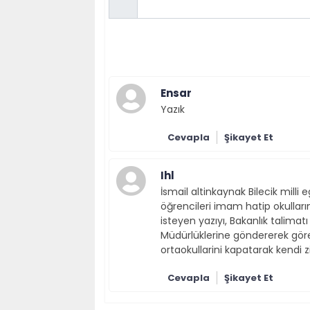
Ensar
Yazık
Cevapla
Şikayet Et
Ihl
İsmail altinkaynak Bilecik milli 
öğrencileri imam hatip okulları
isteyen yazıyı, Bakanlık talima
Müdürlüklerine göndererek göre
ortaokullarini kapatarak kendi 
Cevapla
Şikayet Et