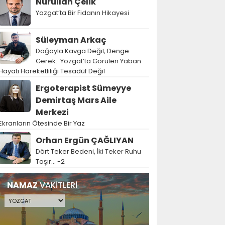
Nurullah Çelik
Yozgat’ta Bir Fidanın Hikayesi
Süleyman Arkaç
Doğayla Kavga Değil, Denge
Gerek: Yozgat’ta Görülen Yaban
Hayatı Hareketliliği Tesadüf Değil
Ergoterapist Sümeyye
Demirtaş Mars Aile
Merkezi
Ekranların Ötesinde Bir Yaz
Orhan Ergün ÇAĞLIYAN
Dört Teker Bedeni, İki Teker Ruhu
Taşır… -2
NAMAZ
VAKİTLERİ