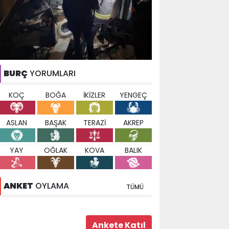
BURÇ
YORUMLARI
KOÇ
BOĞA
İKİZLER
YENGEÇ
ASLAN
BAŞAK
TERAZİ
AKREP
YAY
OĞLAK
KOVA
BALIK
ANKET
OYLAMA
TÜMÜ