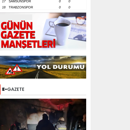
17
SAMSUNSPOR
0
0
18
TRABZONSPOR
0
0
E-
GAZETE