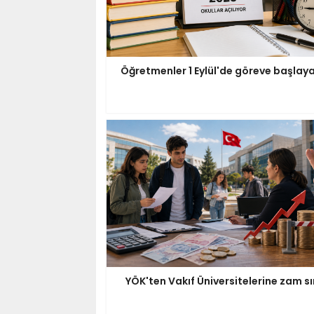
Öğretmenler 1 Eylül'de göreve başlay
YÖK'ten Vakıf Üniversitelerine zam sın