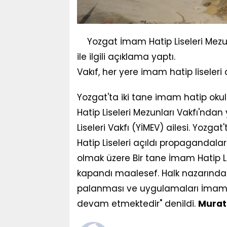
Yozgat İmam Hatip Liseleri Mezun
ile ilgili açıklama yaptı.
Vakıf, her yere imam hatip liseleri 
Yozgat'ta iki tane imam hatip ok
Hatip Liseleri Mezunları Vakfı'nda
Liseleri Vakfı (YİMEV) ailesi. Yozga
Hatip Liseleri açıldı propagandaları
olmak üzere Bir tane İmam Hatip Li
kapandı maalesef. Halk nazarında
palanması ve uygulamaları İmam H
devam etmektedir" denildi.
Murat