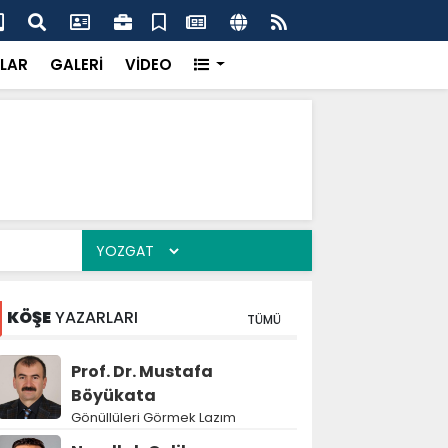
k’ten “Tek Çatı” mesajı
Hed
LAR
GALERİ
VİDEO
KÖŞE
YAZARLARI
TÜMÜ
Prof. Dr. Mustafa
Böyükata
Gönüllüleri Görmek Lazım