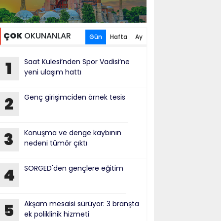
ÇOK
OKUNANLAR
Gün
Hafta
Ay
Saat Kulesi’nden Spor Vadisi’ne
1
yeni ulaşım hattı
Genç girişimciden örnek tesis
2
Konuşma ve denge kaybının
3
nedeni tümör çıktı
SORGED'den gençlere eğitim
4
Akşam mesaisi sürüyor: 3 branşta
5
ek poliklinik hizmeti