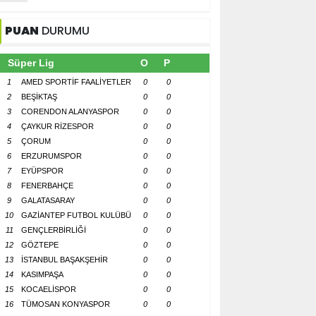
PUAN
DURUMU
Süper Lig
O
P
1
AMED SPORTİF FAALİYETLER
0
0
2
BEŞİKTAŞ
0
0
3
CORENDON ALANYASPOR
0
0
4
ÇAYKUR RİZESPOR
0
0
5
ÇORUM
0
0
6
ERZURUMSPOR
0
0
7
EYÜPSPOR
0
0
8
FENERBAHÇE
0
0
9
GALATASARAY
0
0
10
GAZİANTEP FUTBOL KULÜBÜ
0
0
11
GENÇLERBİRLİĞİ
0
0
12
GÖZTEPE
0
0
13
İSTANBUL BAŞAKŞEHİR
0
0
14
KASIMPAŞA
0
0
15
KOCAELİSPOR
0
0
16
TÜMOSAN KONYASPOR
0
0