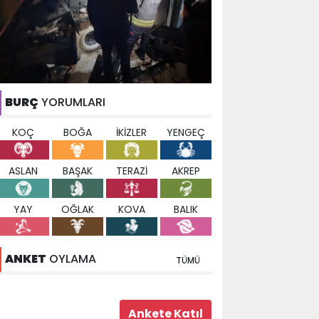
BURÇ
YORUMLARI
KOÇ
BOĞA
İKİZLER
YENGEÇ
ASLAN
BAŞAK
TERAZİ
AKREP
YAY
OĞLAK
KOVA
BALIK
ANKET
OYLAMA
TÜMÜ