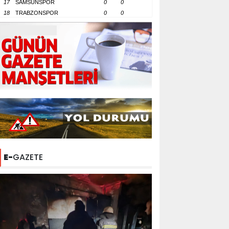
17
SAMSUNSPOR
0
0
18
TRABZONSPOR
0
0
E-
GAZETE