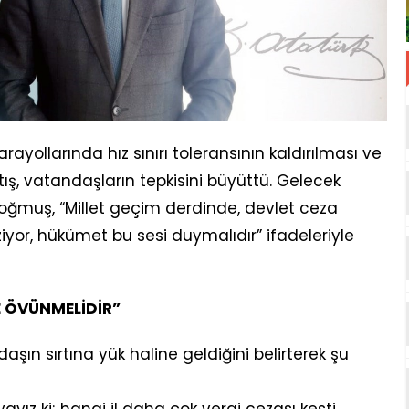
ollarında hız sınırı toleransının kaldırılması ve
tış, vatandaşların tepkisini büyüttü. Gelecek
doğmuş, “Millet geçim derdinde, devlet ceza
eziyor, hükümet bu sesi duymalıdır” ifadeleriyle
E ÖVÜNMELİDİR”
ın sırtına yük haline geldiğini belirterek şu
yayız ki; hangi il daha çok vergi cezası kesti,