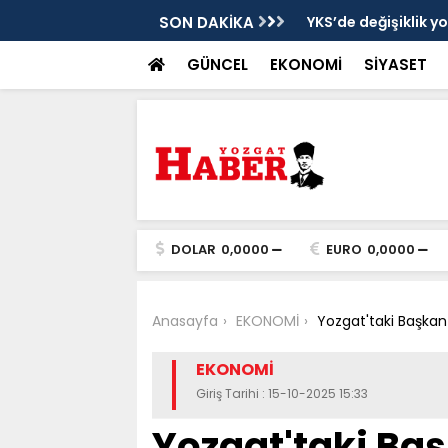
cek
SON DAKİKA
YKS’de değişiklik y
GÜNCEL
EKONOMİ
SİYASET
DOLAR
0,0000
EURO
0,0000
Anasayfa
EKONOMİ
Yozgat'taki Başkan t
EKONOMİ
Giriş Tarihi : 15-10-2025 15:33
Yozgat'taki Baş