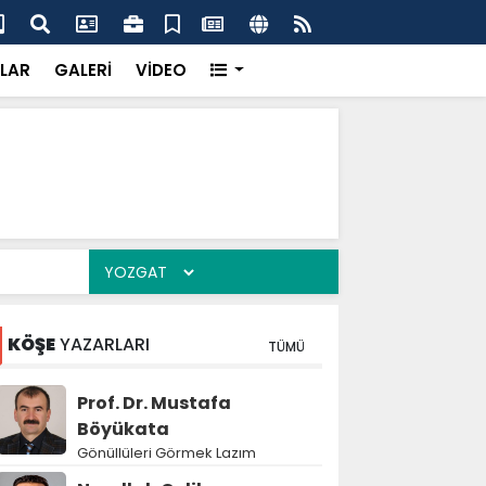
dikkatsizlik büyük felakete dönüşebilir”
Val
LAR
GALERİ
VİDEO
KÖŞE
YAZARLARI
TÜMÜ
Prof. Dr. Mustafa
Böyükata
Gönüllüleri Görmek Lazım