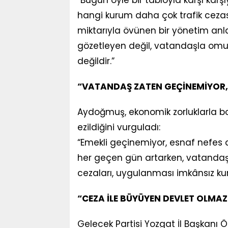
hangi kurum daha çok trafik cezası
miktarıyla övünen bir yönetim anla
gözetleyen değil, vatandaşla omuz
değildir.”
“VATANDAŞ ZATEN GEÇİNEMİYOR,
Aydoğmuş, ekonomik zorluklarla b
ezildiğini vurguladı:
“Emekli geçinemiyor, esnaf nefes al
her geçen gün artarken, vatandaşın 
cezaları, uygulanması imkânsız kur
“CEZA İLE BÜYÜYEN DEVLET OLMAZ
Gelecek Partisi Yozgat İl Başkan