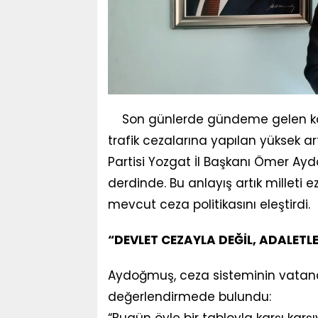
Son günlerde gündeme gelen karay
trafik cezalarına yapılan yüksek ar
Partisi Yozgat İl Başkanı Ömer Ay
derdinde. Bu anlayış artık milleti 
mevcut ceza politikasını eleştirdi.
“DEVLET CEZAYLA DEĞİL, ADALETL
Aydoğmuş, ceza sisteminin vatandaş
değerlendirmede bulundu:
“Bugün öyle bir tabloyla karşı karşı