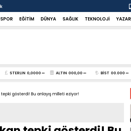
ok
“Küçük bir 
SPOR
EĞİTİM
DÜNYA
SAĞLIK
TEKNOLOJİ
YAZAR
STERLIN
0,0000
ALTIN
000,00
BİST
00.000
epki gösterdi! Bu anlayış milleti eziyor!
kan tepki gösterdi! Bu