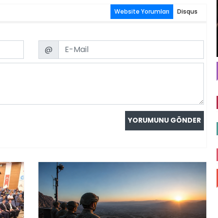
Website Yorumları
Disqus
Email
@