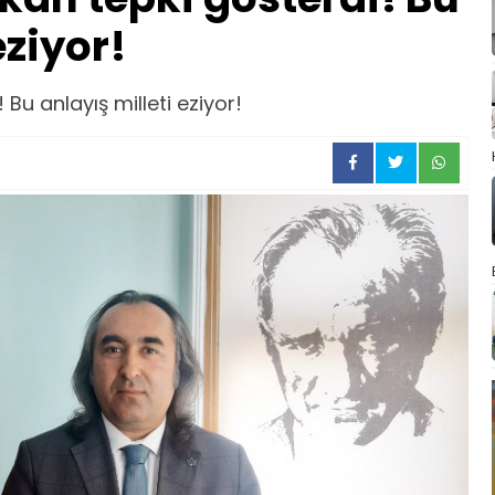
eziyor!
Bu anlayış milleti eziyor!