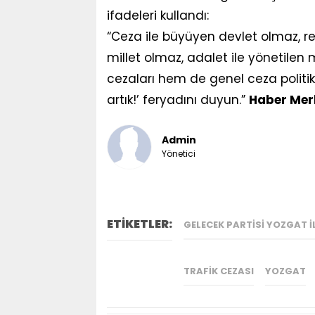
ifadeleri kullandı:
“Ceza ile büyüyen devlet olmaz, re
millet olmaz, adalet ile yönetilen
cezaları hem de genel ceza politika
artık!’ feryadını duyun.”
Haber Mer
Admin
Yönetici
ETİKETLER:
GELECEK PARTISI YOZGAT 
TRAFIK CEZASI
YOZGAT