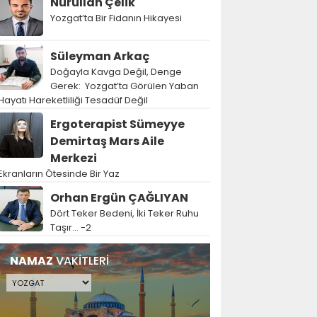
Nurullah Çelik
Yozgat’ta Bir Fidanın Hikayesi
Süleyman Arkaç
Doğayla Kavga Değil, Denge
Gerek: Yozgat’ta Görülen Yaban
Hayatı Hareketliliği Tesadüf Değil
Ergoterapist Sümeyye
Demirtaş Mars Aile
Merkezi
Ekranların Ötesinde Bir Yaz
Orhan Ergün ÇAĞLIYAN
Dört Teker Bedeni, İki Teker Ruhu
Taşır… -2
NAMAZ
VAKİTLERİ