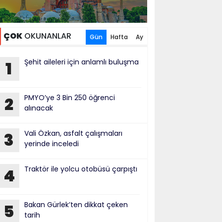
ÇOK
OKUNANLAR
Gün
Hafta
Ay
Şehit aileleri için anlamlı buluşma
1
PMYO’ye 3 Bin 250 öğrenci
2
alınacak
Vali Özkan, asfalt çalışmaları
3
yerinde inceledi
Traktör ile yolcu otobüsü çarpıştı
4
Bakan Gürlek’ten dikkat çeken
5
tarih