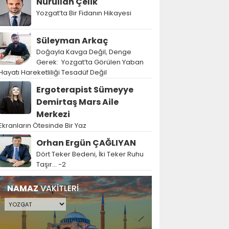
Nurullah Çelik
Yozgat’ta Bir Fidanın Hikayesi
Süleyman Arkaç
Doğayla Kavga Değil, Denge
Gerek: Yozgat’ta Görülen Yaban
Hayatı Hareketliliği Tesadüf Değil
Ergoterapist Sümeyye
Demirtaş Mars Aile
Merkezi
Ekranların Ötesinde Bir Yaz
Orhan Ergün ÇAĞLIYAN
Dört Teker Bedeni, İki Teker Ruhu
Taşır… -2
NAMAZ
VAKİTLERİ