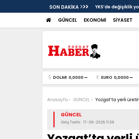
cek
SON DAKİKA
YKS’de değişiklik y
GÜNCEL
EKONOMİ
SİYASET
DOLAR
0,0000
EURO
0,0000
Anasayfa
GÜNCEL
Yozgat’ta yerli üret
GÜNCEL
Giriş Tarihi : 17-06-2026 11:39
Yozgat’ta yerli