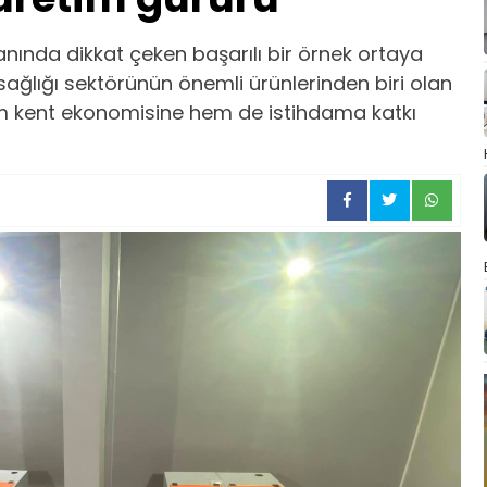
lanında dikkat çeken başarılı bir örnek ortaya
sağlığı sektörünün önemli ürünlerinden biri olan
em kent ekonomisine hem de istihdama katkı