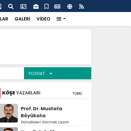
dikkatsizlik büyük felakete dönüşebilir”
Val
LAR
GALERİ
VİDEO
KÖŞE
YAZARLARI
TÜMÜ
Prof. Dr. Mustafa
Böyükata
Gönüllüleri Görmek Lazım