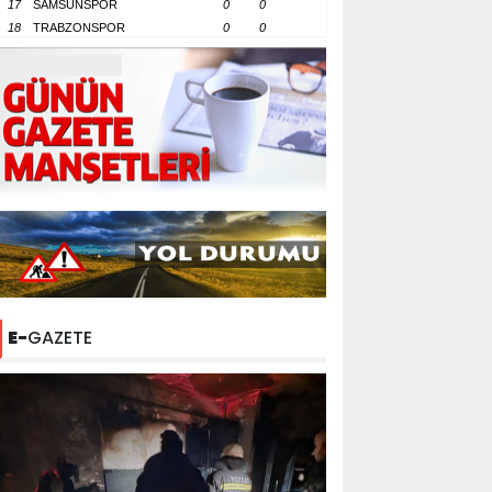
17
SAMSUNSPOR
0
0
18
TRABZONSPOR
0
0
E-
GAZETE