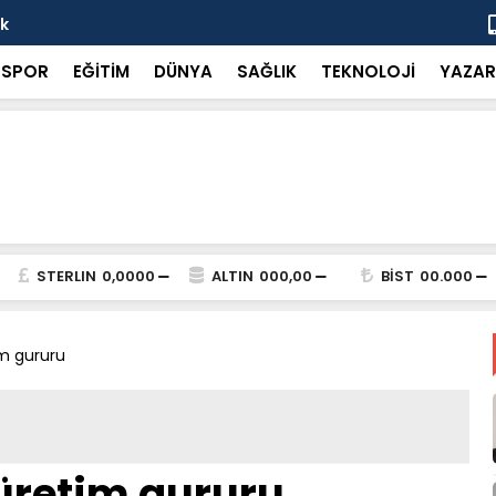
ok
“Küçük bir 
SPOR
EĞİTİM
DÜNYA
SAĞLIK
TEKNOLOJİ
YAZAR
STERLIN
0,0000
ALTIN
000,00
BİST
00.000
im gururu
 üretim gururu