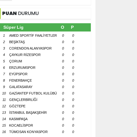
PUAN
DURUMU
Süper Lig
O
P
1
AMED SPORTİF FAALİYETLER
0
0
2
BEŞİKTAŞ
0
0
3
CORENDON ALANYASPOR
0
0
4
ÇAYKUR RİZESPOR
0
0
5
ÇORUM
0
0
6
ERZURUMSPOR
0
0
7
EYÜPSPOR
0
0
8
FENERBAHÇE
0
0
9
GALATASARAY
0
0
10
GAZİANTEP FUTBOL KULÜBÜ
0
0
11
GENÇLERBİRLİĞİ
0
0
12
GÖZTEPE
0
0
13
İSTANBUL BAŞAKŞEHİR
0
0
14
KASIMPAŞA
0
0
15
KOCAELİSPOR
0
0
16
TÜMOSAN KONYASPOR
0
0