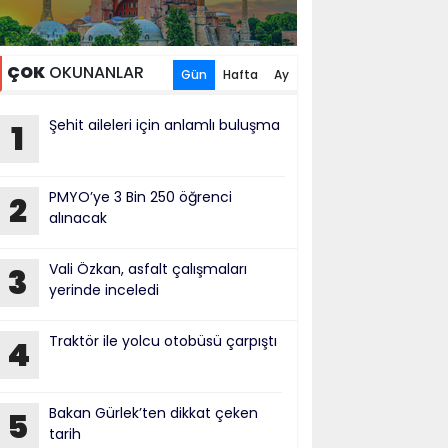
ÇOK
OKUNANLAR
Gün
Hafta
Ay
Şehit aileleri için anlamlı buluşma
1
PMYO’ye 3 Bin 250 öğrenci
2
alınacak
Vali Özkan, asfalt çalışmaları
3
yerinde inceledi
Traktör ile yolcu otobüsü çarpıştı
4
Bakan Gürlek’ten dikkat çeken
5
tarih