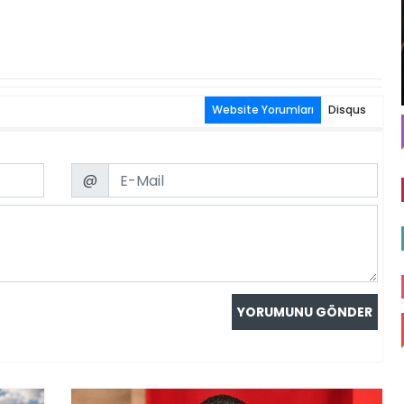
Website Yorumları
Disqus
Email
@