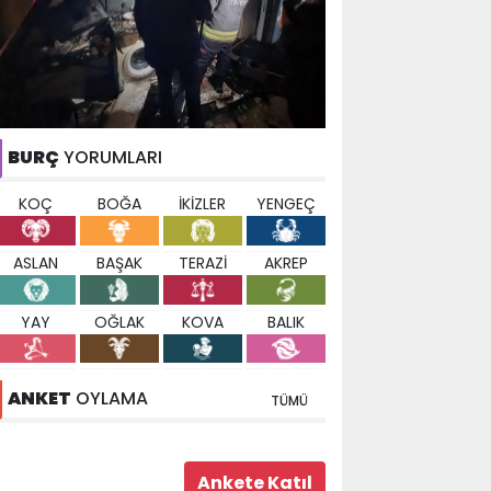
BURÇ
YORUMLARI
KOÇ
BOĞA
İKİZLER
YENGEÇ
ASLAN
BAŞAK
TERAZİ
AKREP
YAY
OĞLAK
KOVA
BALIK
ANKET
OYLAMA
TÜMÜ