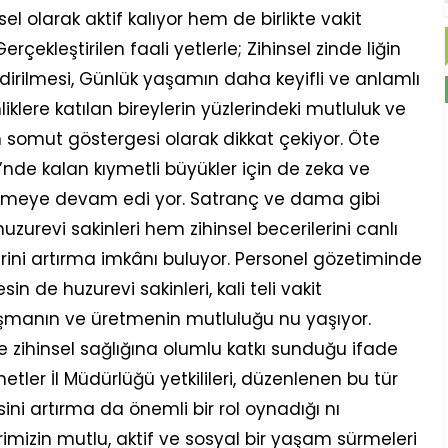
l olarak aktif kalıyor hem de birlikte vakit
ekleştirilen faali yetlerle; Zihinsel zinde liğin
dirilmesi, Günlük yaşamın daha keyifli ve anlamlı
liklere katılan bireylerin yüzlerindeki mutluluk ve
 somut göstergesi olarak dikkat çekiyor. Öte
nde kalan kıymetli büyükler için de zeka ve
lenmeye devam edi yor. Satranç ve dama gibi
huzurevi sakinleri hem zihinsel becerilerini canlı
rini artırma imkânı buluyor. Personel gözetiminde
sin de huzurevi sakinleri, kali teli vakit
laşmanın ve üretmenin mutluluğu nu yaşıyor.
l ve zihinsel sağlığına olumlu katkı sunduğu ifade
metler İl Müdürlüğü yetkilileri, düzenlenen bu tür
esini artırma da önemli bir rol oynadığı nı
rimizin mutlu, aktif ve sosyal bir yaşam sürmeleri