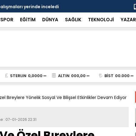
çalışmaları yerinde inceledi
Bakan Gürle
SPOR
EĞİTİM
DÜNYA
SAĞLIK
TEKNOLOJİ
YAZAR
STERLIN
0,0000
ALTIN
000,00
BİST
00.000
el Bıreylere Yönelık Sosyal Ve Bilişsel Etkinlikler Devam Ediyor
e : 07-01-2026 22:31
Ve Özel Bıreylere