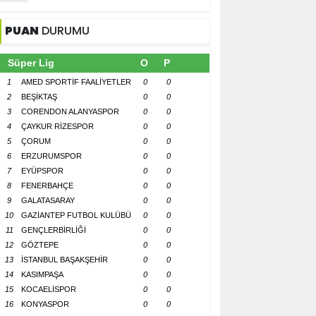
PUAN
DURUMU
Süper Lig
O
P
1
AMED SPORTİF FAALİYETLER
0
0
2
BEŞİKTAŞ
0
0
3
CORENDON ALANYASPOR
0
0
4
ÇAYKUR RİZESPOR
0
0
5
ÇORUM
0
0
6
ERZURUMSPOR
0
0
7
EYÜPSPOR
0
0
8
FENERBAHÇE
0
0
9
GALATASARAY
0
0
10
GAZİANTEP FUTBOL KULÜBÜ
0
0
11
GENÇLERBİRLİĞİ
0
0
12
GÖZTEPE
0
0
13
İSTANBUL BAŞAKŞEHİR
0
0
14
KASIMPAŞA
0
0
15
KOCAELİSPOR
0
0
16
KONYASPOR
0
0