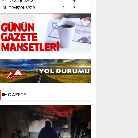
17
SAMSUNSPOR
0
0
18
TRABZONSPOR
0
0
E-
GAZETE