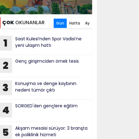
ÇOK
OKUNANLAR
Gün
Hafta
Ay
Saat Kulesi’nden Spor Vadisi’ne
1
yeni ulaşım hattı
Genç girişimciden örnek tesis
2
Konuşma ve denge kaybının
3
nedeni tümör çıktı
SORGED'den gençlere eğitim
4
Akşam mesaisi sürüyor: 3 branşta
5
ek poliklinik hizmeti