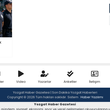
k
ler
Video
Yazarlar
Anketler
İletişim
Yozgat Haber Gazetesi | Son Dakika Yozgat Haberleri
Copyright © 2026 Tüm hakları saklıdır. Sistem :
Haber Yazılımı
Yozgat Haber Gazetesi
, gündem, siyaset, ekonomi, spor ve yerel gelişmeleri okuyucularına 