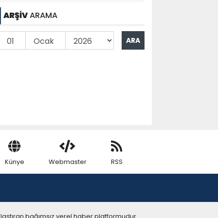
ARŞİV
ARAMA
Künye
Webmaster
RSS
ulaştıran bağımsız yerel haber platformudur.