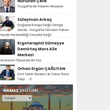
Nurullah Çelik
Yozgat’ta Bir Fidanın Hikayesi
Süleyman Arkaç
Doğayla Kavga Değil, Denge
Gerek: Yozgat’ta Görülen Yaban
Hayatı Hareketliliği Tesadüf Değil
Ergoterapist Sümeyye
Demirtaş Mars Aile
Merkezi
Ekranların Ötesinde Bir Yaz
Orhan Ergün ÇAĞLIYAN
Dört Teker Bedeni, İki Teker Ruhu
Taşır… -2
NAMAZ
VAKİTLERİ