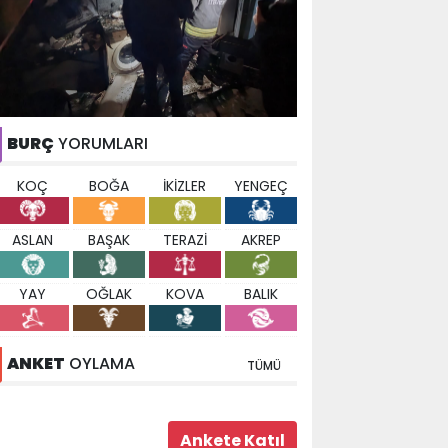
BURÇ
YORUMLARI
KOÇ
BOĞA
İKİZLER
YENGEÇ
ASLAN
BAŞAK
TERAZİ
AKREP
YAY
OĞLAK
KOVA
BALIK
ANKET
OYLAMA
TÜMÜ