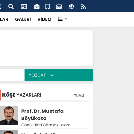
k’ten “Tek Çatı” mesajı
Hed
LAR
GALERİ
VİDEO
KÖŞE
YAZARLARI
TÜMÜ
Prof. Dr. Mustafa
Böyükata
Gönüllüleri Görmek Lazım