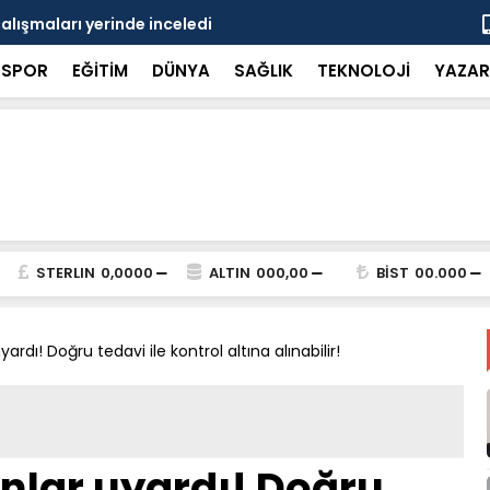
çalışmaları yerinde inceledi
Bakan Gürle
SPOR
EĞİTİM
DÜNYA
SAĞLIK
TEKNOLOJİ
YAZAR
STERLIN
0,0000
ALTIN
000,00
BİST
00.000
rdı! Doğru tedavi ile kontrol altına alınabilir!
nlar uyardı! Doğru