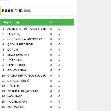
PUAN
DURUMU
Süper Lig
O
P
1
AMED SPORTİF FAALİYETLER
0
0
2
BEŞİKTAŞ
0
0
3
CORENDON ALANYASPOR
0
0
4
ÇAYKUR RİZESPOR
0
0
5
ÇORUM
0
0
6
ERZURUMSPOR
0
0
7
EYÜPSPOR
0
0
8
FENERBAHÇE
0
0
9
GALATASARAY
0
0
10
GAZİANTEP FUTBOL KULÜBÜ
0
0
11
GENÇLERBİRLİĞİ
0
0
12
GÖZTEPE
0
0
13
İSTANBUL BAŞAKŞEHİR
0
0
14
KASIMPAŞA
0
0
15
KOCAELİSPOR
0
0
16
KONYASPOR
0
0