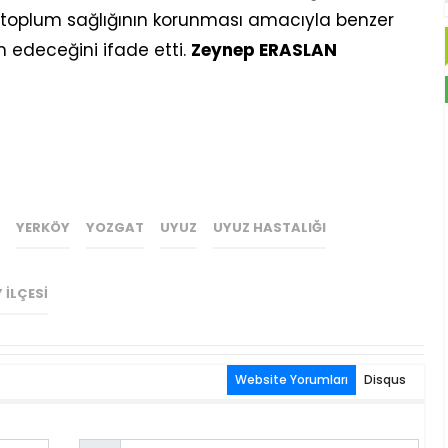
 toplum sağlığının korunması amacıyla benzer
m edeceğini ifade etti.
Zeynep ERASLAN
YERKÖY
YOZGAT
UYUZ
UYUZ HASTALIĞI
 İLÇESI
Website Yorumları
Disqus
Email