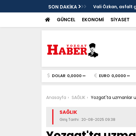
ken tarih
SON DAKİKA
Vali Özkan, asfalt 
GÜNCEL
EKONOMİ
SİYASET
DOLAR
0,0000
EURO
0,0000
Anasayfa
SAĞLIK
Yozgat'ta uzmanlar uya
SAĞLIK
Giriş Tarihi : 20-08-2025 09:38
Yozgat'ta uzma