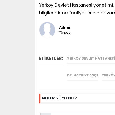
Yerköy Devlet Hastanesi yönetimi,
bilgilendirme faaliyetlerinin deva
Admin
Yönetici
ETİKETLER:
YERKÖY DEVLET HASTANESI
DR. HAYRIYE AŞÇI
YERKÖY
NELER
SÖYLENDİ?
Name