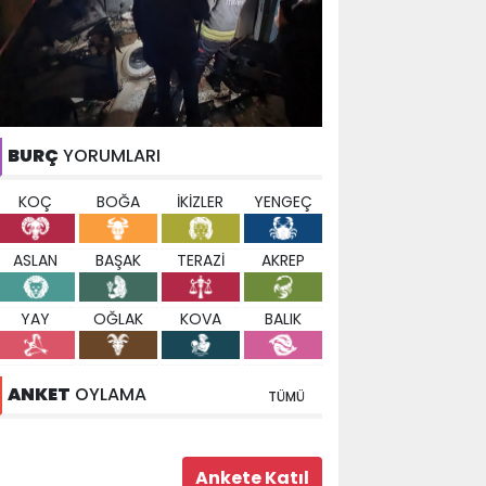
BURÇ
YORUMLARI
KOÇ
BOĞA
İKİZLER
YENGEÇ
ASLAN
BAŞAK
TERAZİ
AKREP
YAY
OĞLAK
KOVA
BALIK
ANKET
OYLAMA
TÜMÜ