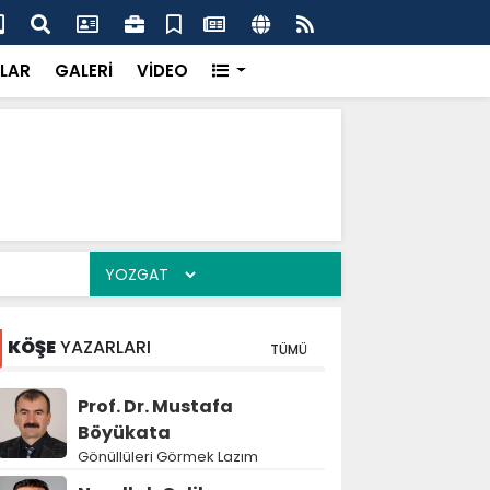
k’ten “Tek Çatı” mesajı
Hed
LAR
GALERİ
VİDEO
KÖŞE
YAZARLARI
TÜMÜ
Prof. Dr. Mustafa
Böyükata
Gönüllüleri Görmek Lazım