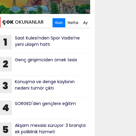
ÇOK
OKUNANLAR
Gün
Hafta
Ay
Saat Kulesi’nden Spor Vadisi’ne
1
yeni ulaşım hattı
Genç girişimciden örnek tesis
2
Konuşma ve denge kaybının
3
nedeni tümör çıktı
SORGED'den gençlere eğitim
4
Akşam mesaisi sürüyor: 3 branşta
5
ek poliklinik hizmeti