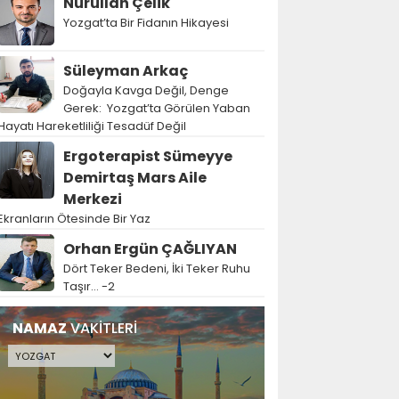
Nurullah Çelik
Yozgat’ta Bir Fidanın Hikayesi
Süleyman Arkaç
Doğayla Kavga Değil, Denge
Gerek: Yozgat’ta Görülen Yaban
Hayatı Hareketliliği Tesadüf Değil
Ergoterapist Sümeyye
Demirtaş Mars Aile
Merkezi
Ekranların Ötesinde Bir Yaz
Orhan Ergün ÇAĞLIYAN
Dört Teker Bedeni, İki Teker Ruhu
Taşır… -2
NAMAZ
VAKİTLERİ