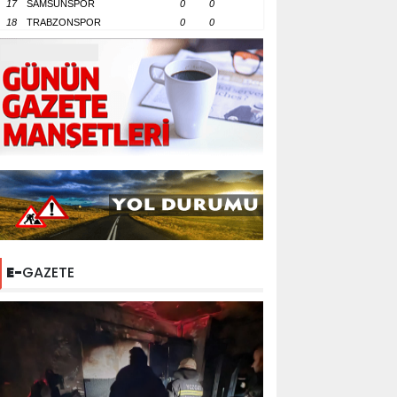
17
SAMSUNSPOR
0
0
18
TRABZONSPOR
0
0
E-
GAZETE