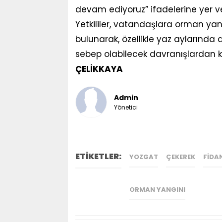
devam ediyoruz” ifadelerine yer ver
Yetkililer, vatandaşlara orman yang
bulunarak, özellikle yaz aylarında
sebep olabilecek davranışlardan ka
ÇELİKKAYA
Admin
Yönetici
ETİKETLER:
YOZGAT
ÇEKEREK
FIDA
ORMAN YANGINI