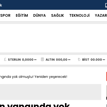
ok
“Küçük bir 
SPOR
EĞİTİM
DÜNYA
SAĞLIK
TEKNOLOJİ
YAZAR
STERLIN
0,0000
ALTIN
000,00
BİST
00.000
ngında yok olmuştu! Yeniden yeşerecek!
n yangında yok