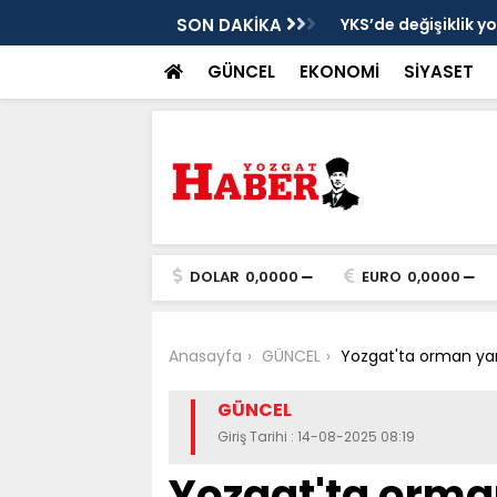
cek
SON DAKİKA
YKS’de değişiklik y
GÜNCEL
EKONOMİ
SİYASET
DOLAR
0,0000
EURO
0,0000
Anasayfa
GÜNCEL
Yozgat'ta orman ya
GÜNCEL
Giriş Tarihi : 14-08-2025 08:19
Yozgat'ta orma