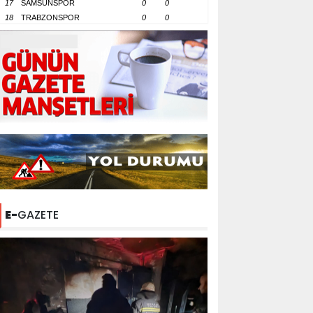
17
SAMSUNSPOR
0
0
18
TRABZONSPOR
0
0
E-
GAZETE