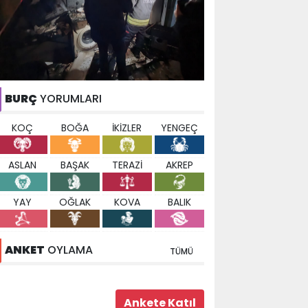
BURÇ
YORUMLARI
KOÇ
BOĞA
İKİZLER
YENGEÇ
ASLAN
BAŞAK
TERAZİ
AKREP
YAY
OĞLAK
KOVA
BALIK
ANKET
OYLAMA
TÜMÜ