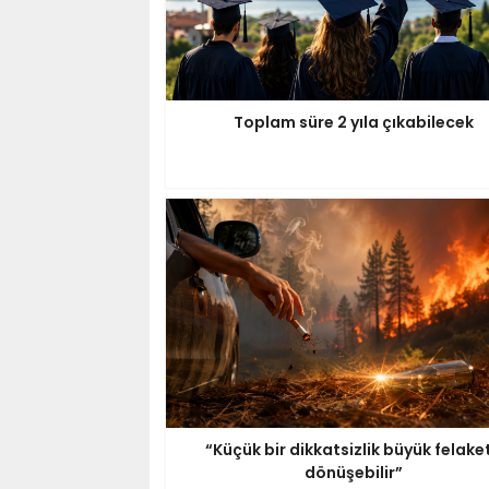
Toplam süre 2 yıla çıkabilecek
“Küçük bir dikkatsizlik büyük felake
dönüşebilir”