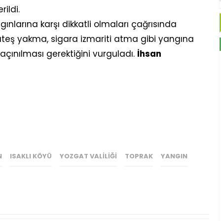
ildi.
ınlarına karşı dikkatli olmaları çağrısında
 ateş yakma, sigara izmariti atma gibi yangına
çınılması gerektiğini vurguladı.
İhsan
N
ISAKLI KÖYÜ
YOZGAT VALILIĞI
TOPRAK
YANGIN