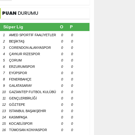
PUAN
DURUMU
Süper Lig
O
P
1
AMED SPORTİF FAALİYETLER
0
0
2
BEŞİKTAŞ
0
0
3
CORENDON ALANYASPOR
0
0
4
ÇAYKUR RİZESPOR
0
0
5
ÇORUM
0
0
6
ERZURUMSPOR
0
0
7
EYÜPSPOR
0
0
8
FENERBAHÇE
0
0
9
GALATASARAY
0
0
10
GAZİANTEP FUTBOL KULÜBÜ
0
0
11
GENÇLERBİRLİĞİ
0
0
12
GÖZTEPE
0
0
13
İSTANBUL BAŞAKŞEHİR
0
0
14
KASIMPAŞA
0
0
15
KOCAELİSPOR
0
0
16
TÜMOSAN KONYASPOR
0
0