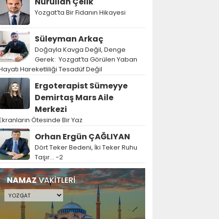
Nurullah Çelik
Yozgat’ta Bir Fidanın Hikayesi
Süleyman Arkaç
Doğayla Kavga Değil, Denge
Gerek: Yozgat’ta Görülen Yaban
Hayatı Hareketliliği Tesadüf Değil
Ergoterapist Sümeyye
Demirtaş Mars Aile
Merkezi
Ekranların Ötesinde Bir Yaz
Orhan Ergün ÇAĞLIYAN
Dört Teker Bedeni, İki Teker Ruhu
Taşır… -2
NAMAZ
VAKİTLERİ