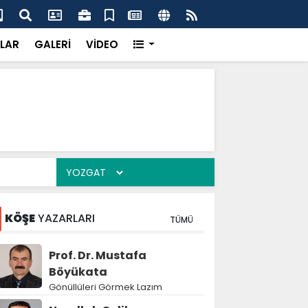
dikkatsizlik büyük felakete dönüşebilir”
Val
LAR
GALERİ
VİDEO
KÖŞE
YAZARLARI
TÜMÜ
Prof. Dr. Mustafa
Böyükata
Gönüllüleri Görmek Lazım