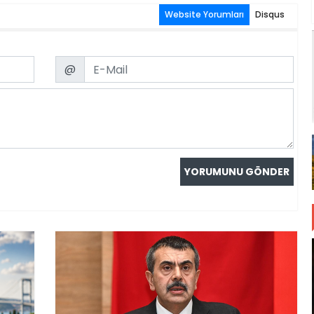
Website Yorumları
Disqus
Email
@