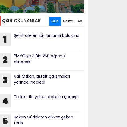
ÇOK
OKUNANLAR
Gün
Hafta
Ay
Şehit aileleri için anlamlı buluşma
1
PMYO’ye 3 Bin 250 öğrenci
2
alınacak
Vali Özkan, asfalt çalışmaları
3
yerinde inceledi
Traktör ile yolcu otobüsü çarpıştı
4
Bakan Gürlek’ten dikkat çeken
5
tarih