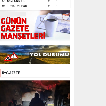
17
SAMSUNSPOR
0
0
18
TRABZONSPOR
0
0
E-
GAZETE