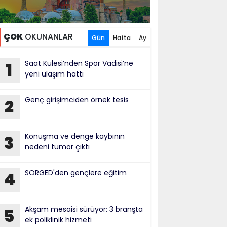
ÇOK
OKUNANLAR
Gün
Hafta
Ay
Saat Kulesi’nden Spor Vadisi’ne
1
yeni ulaşım hattı
Genç girişimciden örnek tesis
2
Konuşma ve denge kaybının
3
nedeni tümör çıktı
SORGED'den gençlere eğitim
4
Akşam mesaisi sürüyor: 3 branşta
5
ek poliklinik hizmeti