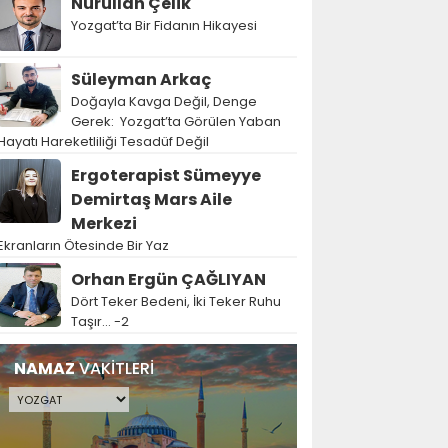
Nurullah Çelik
Yozgat’ta Bir Fidanın Hikayesi
Süleyman Arkaç
Doğayla Kavga Değil, Denge
Gerek: Yozgat’ta Görülen Yaban
Hayatı Hareketliliği Tesadüf Değil
Ergoterapist Sümeyye
Demirtaş Mars Aile
Merkezi
Ekranların Ötesinde Bir Yaz
Orhan Ergün ÇAĞLIYAN
Dört Teker Bedeni, İki Teker Ruhu
Taşır… -2
NAMAZ
VAKİTLERİ