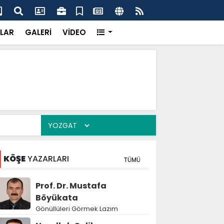
k’ten “Tek Çatı” mesajı
Hed
LAR
GALERİ
VİDEO
KÖŞE
YAZARLARI
TÜMÜ
Prof. Dr. Mustafa
Böyükata
Gönüllüleri Görmek Lazım