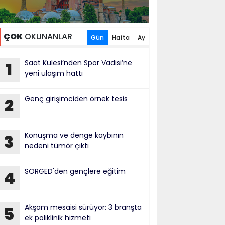
ÇOK
OKUNANLAR
Gün
Hafta
Ay
Saat Kulesi’nden Spor Vadisi’ne
1
yeni ulaşım hattı
Genç girişimciden örnek tesis
2
Konuşma ve denge kaybının
3
nedeni tümör çıktı
SORGED'den gençlere eğitim
4
Akşam mesaisi sürüyor: 3 branşta
5
ek poliklinik hizmeti