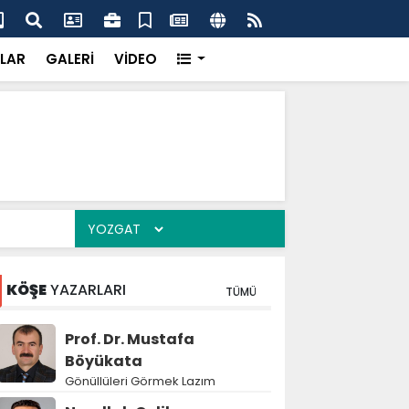
k’ten “Tek Çatı” mesajı
Hed
LAR
GALERİ
VİDEO
KÖŞE
YAZARLARI
TÜMÜ
Prof. Dr. Mustafa
Böyükata
Gönüllüleri Görmek Lazım