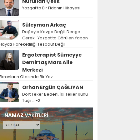
Nurullah Çelik
Yozgat’ta Bir Fidanın Hikayesi
Süleyman Arkaç
Doğayla Kavga Değil, Denge
Gerek: Yozgat’ta Görülen Yaban
Hayatı Hareketliliği Tesadüf Değil
Ergoterapist Sümeyye
Demirtaş Mars Aile
Merkezi
Ekranların Ötesinde Bir Yaz
Orhan Ergün ÇAĞLIYAN
Dört Teker Bedeni, İki Teker Ruhu
Taşır… -2
NAMAZ
VAKİTLERİ