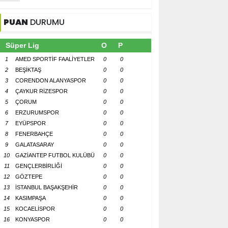
PUAN
DURUMU
Süper Lig
O
P
1
AMED SPORTİF FAALİYETLER
0
0
2
BEŞİKTAŞ
0
0
3
CORENDON ALANYASPOR
0
0
4
ÇAYKUR RİZESPOR
0
0
5
ÇORUM
0
0
6
ERZURUMSPOR
0
0
7
EYÜPSPOR
0
0
8
FENERBAHÇE
0
0
9
GALATASARAY
0
0
10
GAZİANTEP FUTBOL KULÜBÜ
0
0
11
GENÇLERBİRLİĞİ
0
0
12
GÖZTEPE
0
0
13
İSTANBUL BAŞAKŞEHİR
0
0
14
KASIMPAŞA
0
0
15
KOCAELİSPOR
0
0
16
KONYASPOR
0
0