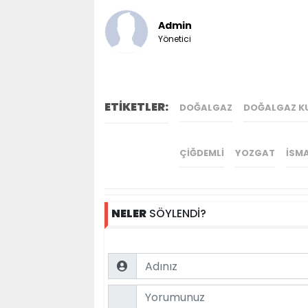
Admin
Yönetici
ETİKETLER:
DOĞALGAZ
DOĞALGAZ KU
ÇIĞDEMLI
YOZGAT
İSMA
NELER
SÖYLENDİ?
Name
Comment