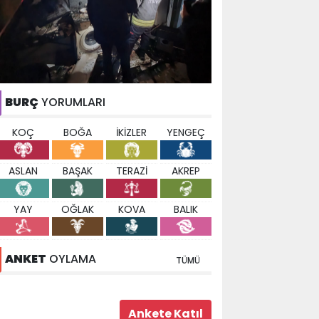
BURÇ
YORUMLARI
KOÇ
BOĞA
İKİZLER
YENGEÇ
ASLAN
BAŞAK
TERAZİ
AKREP
YAY
OĞLAK
KOVA
BALIK
ANKET
OYLAMA
TÜMÜ