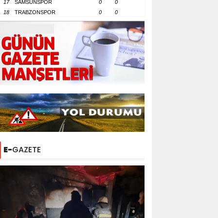
17
SAMSUNSPOR
0
0
18
TRABZONSPOR
0
0
E-
GAZETE