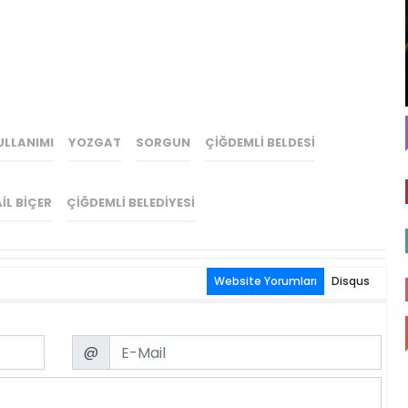
LLANIMI
YOZGAT
SORGUN
ÇIĞDEMLI BELDESI
IL BIÇER
ÇIĞDEMLI BELEDIYESI
Website Yorumları
Disqus
Email
@