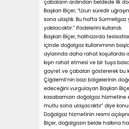
çabaların ardından beldede ilk doğ
Başkan Biçer, “Uzun süredir uğraşı
sona ulaştık. Bu hafta Sürmeligaz ye
yakılacaktır.” ifadelerini kullandı.
Başkan Biçer, halihazırda tesisat
içinde doğalgaz kullanımının başlay
aylarında daha rahat koşullarda ısı
kışın rahat etmesi ve bir tuşa basa
gayret ve çabaları göstererek bu kı
Çiğdemli’nin bazı bölgelerinin doğ
edeceğini vurgulayan Başkan Biçer, 
kasabamızın doğalgaz hizmetine e
mutlu sona ulaşacaktır” diye konu
Doğalgaz hizmetinin resmi açılışın
Biçer, doğalgazın belde halkına hay