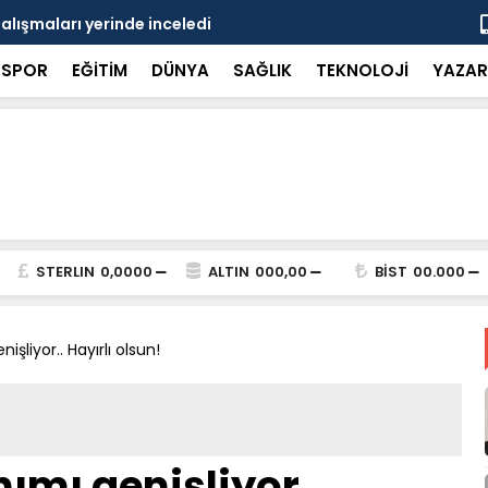
çalışmaları yerinde inceledi
Bakan Gürle
SPOR
EĞİTİM
DÜNYA
SAĞLIK
TEKNOLOJİ
YAZAR
STERLIN
0,0000
ALTIN
000,00
BİST
00.000
işliyor.. Hayırlı olsun!
ımı genişliyor..