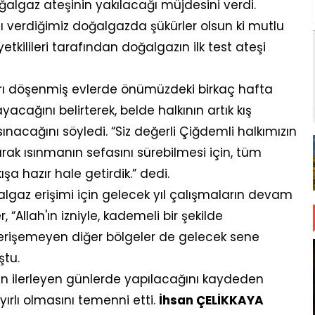
algaz ateşinin yakılacağı müjdesini verdi.
nı verdiğimiz doğalgazda şükürler olsun ki mutlu
tkilileri tarafından doğalgazın ilk test ateşi
ları döşenmiş evlerde önümüzdeki birkaç hafta
acağını belirterek, belde halkının artık kış
nacağını söyledi. “Siz değerli Çiğdemli halkımızın
rak ısınmanın sefasını sürebilmesi için, tüm
şa hazır hale getirdik.” dedi.
algaz erişimi için gelecek yıl çalışmaların devam
“Allah'ın izniyle, kademeli bir şekilde
rişemeyen diğer bölgeler de gelecek sene
ştu.
ın ilerleyen günlerde yapılacağını kaydeden
ırlı olmasını temenni etti.
İhsan ÇELİKKAYA