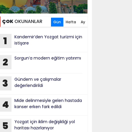
ÇOK
OKUNANLAR
Gün
Hafta
Ay
Kandemir’den Yozgat turizmi için
1
istişare
Sorgun’a modern eğitim yatırımı
2
Gündem ve çalışmalar
3
değerlendirildi
Mide delinmesiyle gelen hastada
4
kanser erken fark edildi
Yozgat için iklim değişikliği yol
5
haritası hazırlanıyor