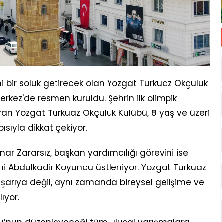
i bir soluk getirecek olan Yozgat Turkuaz Okçuluk
Merkez'de resmen kuruldu. Şehrin ilk olimpik
ıyan Yozgat Turkuaz Okçuluk Kulübü, 8 yaş ve üzeri
sıyla dikkat çekiyor.
r Zararsız, başkan yardımcılığı görevini ise
iğini Abdulkadir Koyuncu üstleniyor. Yozgat Turkuaz
aşarıya değil, aynı zamanda bireysel gelişime ve
ıyor.
nu’nun düzenleyeceği tüm ulusal yarışmalara