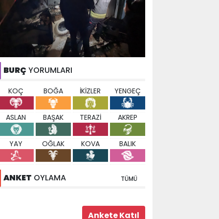
BURÇ
YORUMLARI
KOÇ
BOĞA
İKİZLER
YENGEÇ
ASLAN
BAŞAK
TERAZİ
AKREP
YAY
OĞLAK
KOVA
BALIK
ANKET
OYLAMA
TÜMÜ