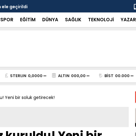
ele geçirildi
8 kişiye ka
SPOR
EĞİTİM
DÜNYA
SAĞLIK
TEKNOLOJİ
YAZAR
STERLIN
0,0000
ALTIN
000,00
BİST
00.000
u! Yeni bir soluk getirecek!
z kuruldu! Yeni bir