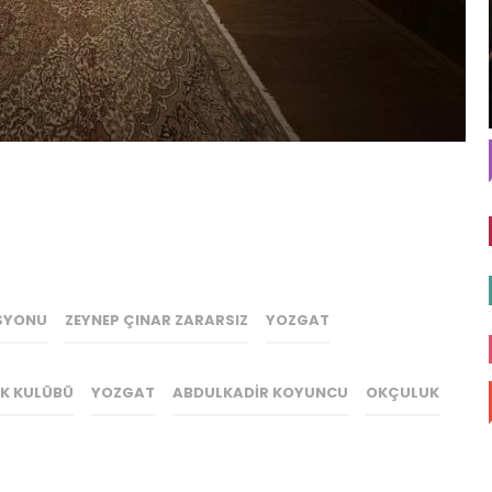
SYONU
ZEYNEP ÇINAR ZARARSIZ
YOZGAT
K KULÜBÜ
YOZGAT
ABDULKADIR KOYUNCU
OKÇULUK