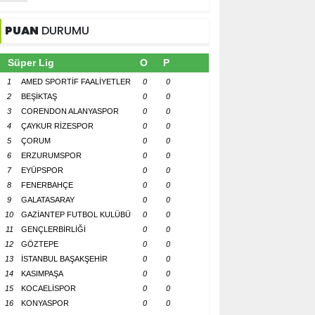
PUAN
DURUMU
Süper Lig
O
P
1
AMED SPORTİF FAALİYETLER
0
0
2
BEŞİKTAŞ
0
0
3
CORENDON ALANYASPOR
0
0
4
ÇAYKUR RİZESPOR
0
0
5
ÇORUM
0
0
6
ERZURUMSPOR
0
0
7
EYÜPSPOR
0
0
8
FENERBAHÇE
0
0
9
GALATASARAY
0
0
10
GAZİANTEP FUTBOL KULÜBÜ
0
0
11
GENÇLERBİRLİĞİ
0
0
12
GÖZTEPE
0
0
13
İSTANBUL BAŞAKŞEHİR
0
0
14
KASIMPAŞA
0
0
15
KOCAELİSPOR
0
0
16
KONYASPOR
0
0