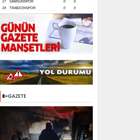
17
SAMSUNSPOR
0
0
18
TRABZONSPOR
0
0
E-
GAZETE