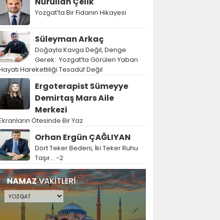
Nurullah Çelik
Yozgat’ta Bir Fidanın Hikayesi
Süleyman Arkaç
Doğayla Kavga Değil, Denge
Gerek: Yozgat’ta Görülen Yaban
Hayatı Hareketliliği Tesadüf Değil
Ergoterapist Sümeyye
Demirtaş Mars Aile
Merkezi
Ekranların Ötesinde Bir Yaz
Orhan Ergün ÇAĞLIYAN
Dört Teker Bedeni, İki Teker Ruhu
Taşır… -2
NAMAZ
VAKİTLERİ