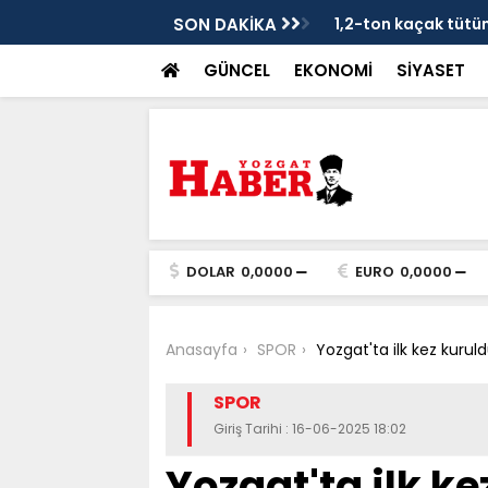
je
SON DAKİKA
1,2-ton kaçak tütün 
GÜNCEL
EKONOMİ
SİYASET
DOLAR
0,0000
EURO
0,0000
Anasayfa
SPOR
Yozgat'ta ilk kez kuruld
SPOR
Giriş Tarihi : 16-06-2025 18:02
Yozgat'ta ilk ke