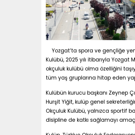
Yozgat’ta spora ve gençliğe yen
Kulübü, 2025 yılı itibarıyla Yozgat 
okçuluk kulübü olma özelliğini taş
tüm yaş gruplarına hitap eden yapı
Kulübün kurucu başkanı Zeynep Çına
Hurşit Yiğit, kulüp genel sekreterl
Okçuluk Kulübü, yalnızca sportif b
disipline de katkı sağlamayı amaçl
Kulüp, Türkiye Okçuluk Federasyo