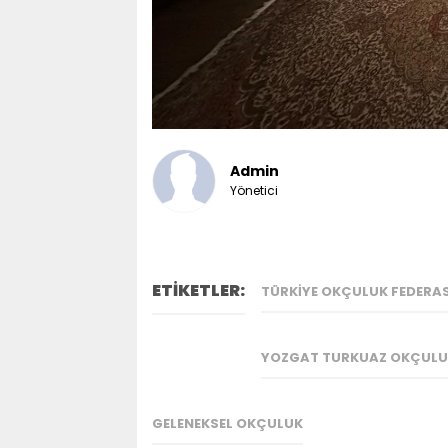
Admin
Yönetici
ETİKETLER:
TÜRKIYE OKÇULUK FEDERA
YOZGAT TURKUAZ OKÇULU
GELENEKSEL OKÇULUK