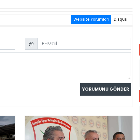
Website Yorumları
Disqus
Email
@