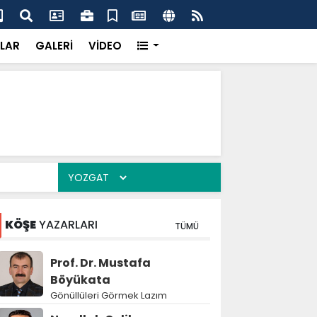
çak kazı baskını
Jan
LAR
GALERİ
VİDEO
KÖŞE
YAZARLARI
TÜMÜ
Prof. Dr. Mustafa
Böyükata
Gönüllüleri Görmek Lazım