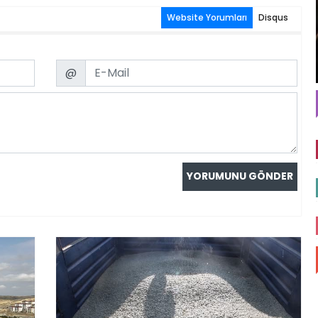
Website Yorumları
Disqus
Email
@