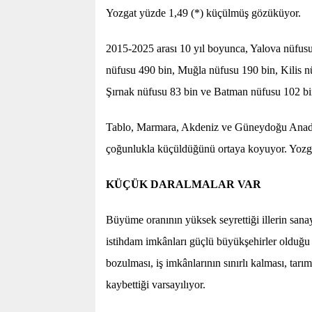
Yozgat yüzde 1,49 (*) küçülmüş gözüküyor.
2015-2025 arası 10 yıl boyunca, Yalova nüfusu
nüfusu 490 bin, Muğla nüfusu 190 bin, Kilis nü
Şırnak nüfusu 83 bin ve Batman nüfusu 102 bin
Tablo, Marmara, Akdeniz ve Güneydoğu Anado
çoğunlukla küçüldüğünü ortaya koyuyor. Yozgat
KÜÇÜK DARALMALAR VAR
Büyüme oranının yüksek seyrettiği illerin sanay
istihdam imkânları güçlü büyükşehirler olduğu a
bozulması, iş imkânlarının sınırlı kalması, tarı
kaybettiği varsayılıyor.