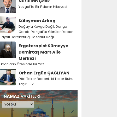
Nurullah Çelik
Yozgat’ta Bir Fidanın Hikayesi
Süleyman Arkaç
Doğayla Kavga Değil, Denge
Gerek: Yozgat’ta Görülen Yaban
Hayatı Hareketliliği Tesadüf Değil
Ergoterapist Sümeyye
Demirtaş Mars Aile
Merkezi
Ekranların Ötesinde Bir Yaz
Orhan Ergün ÇAĞLIYAN
Dört Teker Bedeni, İki Teker Ruhu
Taşır… -2
NAMAZ
VAKİTLERİ