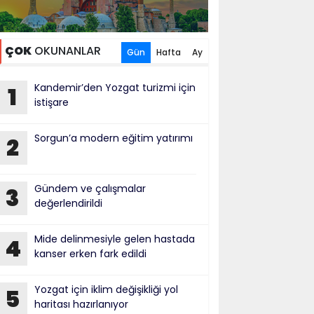
ÇOK
OKUNANLAR
Gün
Hafta
Ay
Kandemir’den Yozgat turizmi için
1
istişare
Sorgun’a modern eğitim yatırımı
2
Gündem ve çalışmalar
3
değerlendirildi
Mide delinmesiyle gelen hastada
4
kanser erken fark edildi
Yozgat için iklim değişikliği yol
5
haritası hazırlanıyor