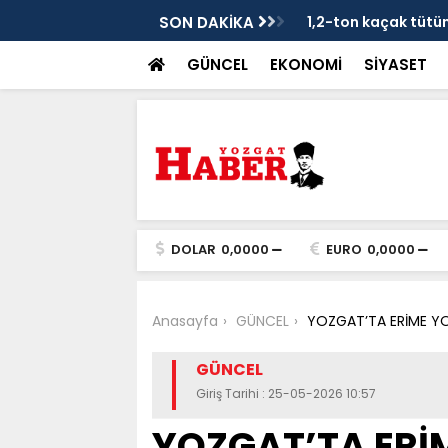
je
SON DAKİKA
1,2-ton kaçak tütün 
GÜNCEL
EKONOMİ
SİYASET
DOLAR
0,0000
EURO
0,0000
Anasayfa
GÜNCEL
YOZGAT’TA ERİME YO
GÜNCEL
Giriş Tarihi : 25-05-2026 10:57
YOZGAT’TA ERİ