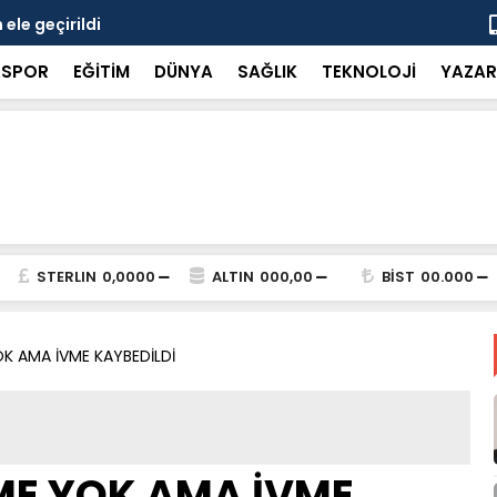
ele geçirildi
8 kişiye ka
SPOR
EĞİTİM
DÜNYA
SAĞLIK
TEKNOLOJİ
YAZAR
STERLIN
0,0000
ALTIN
000,00
BİST
00.000
K AMA İVME KAYBEDİLDİ
ME YOK AMA İVME