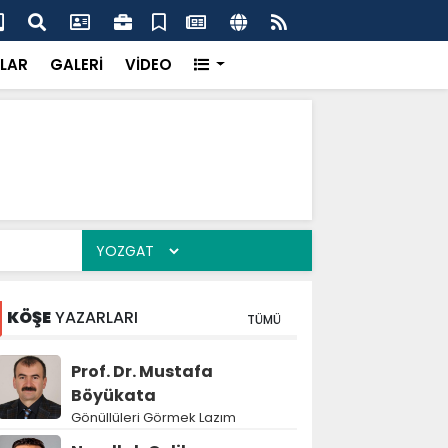
çak kazı baskını
Jan
LAR
GALERİ
VİDEO
KÖŞE
YAZARLARI
TÜMÜ
Prof. Dr. Mustafa
Böyükata
Gönüllüleri Görmek Lazım