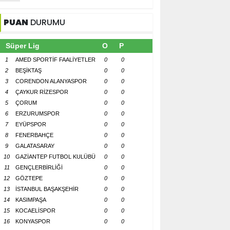
PUAN
DURUMU
Süper Lig
O
P
1
AMED SPORTİF FAALİYETLER
0
0
2
BEŞİKTAŞ
0
0
3
CORENDON ALANYASPOR
0
0
4
ÇAYKUR RİZESPOR
0
0
5
ÇORUM
0
0
6
ERZURUMSPOR
0
0
7
EYÜPSPOR
0
0
8
FENERBAHÇE
0
0
9
GALATASARAY
0
0
10
GAZİANTEP FUTBOL KULÜBÜ
0
0
11
GENÇLERBİRLİĞİ
0
0
12
GÖZTEPE
0
0
13
İSTANBUL BAŞAKŞEHİR
0
0
14
KASIMPAŞA
0
0
15
KOCAELİSPOR
0
0
16
KONYASPOR
0
0