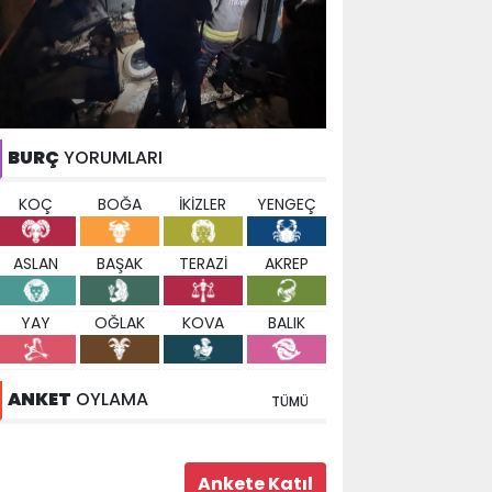
BURÇ
YORUMLARI
KOÇ
BOĞA
İKİZLER
YENGEÇ
ASLAN
BAŞAK
TERAZİ
AKREP
YAY
OĞLAK
KOVA
BALIK
ANKET
OYLAMA
TÜMÜ