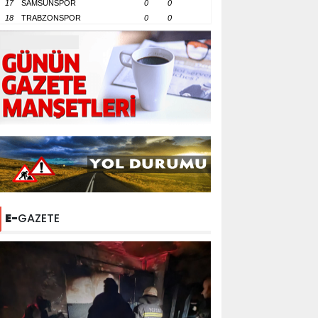
17
SAMSUNSPOR
0
0
18
TRABZONSPOR
0
0
E-
GAZETE