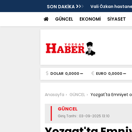
sis
SON DAKİKA
Vali Özkan hastanen
GÜNCEL
EKONOMİ
SİYASET
DOLAR
0,0000
EURO
0,0000
Anasayfa
GÜNCEL
Yozgat'ta Emniyet op
GÜNCEL
Giriş Tarihi : 03-09-2025 13:10
Yozgat'ta Emni