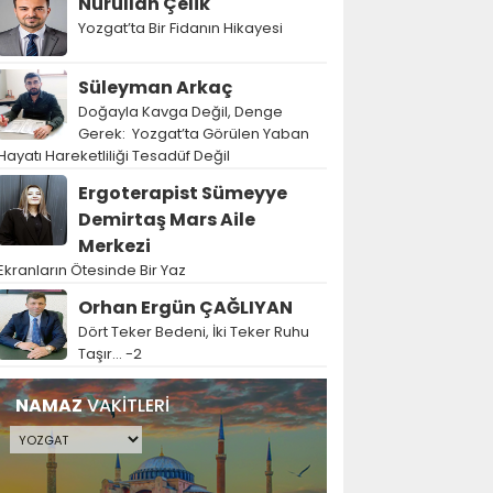
Nurullah Çelik
Yozgat’ta Bir Fidanın Hikayesi
Süleyman Arkaç
Doğayla Kavga Değil, Denge
Gerek: Yozgat’ta Görülen Yaban
Hayatı Hareketliliği Tesadüf Değil
Ergoterapist Sümeyye
Demirtaş Mars Aile
Merkezi
Ekranların Ötesinde Bir Yaz
Orhan Ergün ÇAĞLIYAN
Dört Teker Bedeni, İki Teker Ruhu
Taşır… -2
NAMAZ
VAKİTLERİ