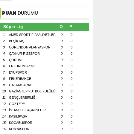
PUAN
DURUMU
Süper Lig
O
P
1
AMED SPORTİF FAALİYETLER
0
0
2
BEŞİKTAŞ
0
0
3
CORENDON ALANYASPOR
0
0
4
ÇAYKUR RİZESPOR
0
0
5
ÇORUM
0
0
6
ERZURUMSPOR
0
0
7
EYÜPSPOR
0
0
8
FENERBAHÇE
0
0
9
GALATASARAY
0
0
10
GAZİANTEP FUTBOL KULÜBÜ
0
0
11
GENÇLERBİRLİĞİ
0
0
12
GÖZTEPE
0
0
13
İSTANBUL BAŞAKŞEHİR
0
0
14
KASIMPAŞA
0
0
15
KOCAELİSPOR
0
0
16
KONYASPOR
0
0