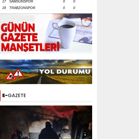
17
SAMSUNSPOR
0
0
18
TRABZONSPOR
0
0
E-
GAZETE