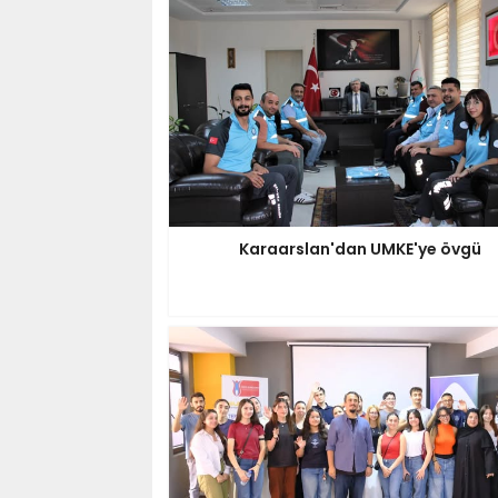
Karaarslan'dan UMKE'ye övgü