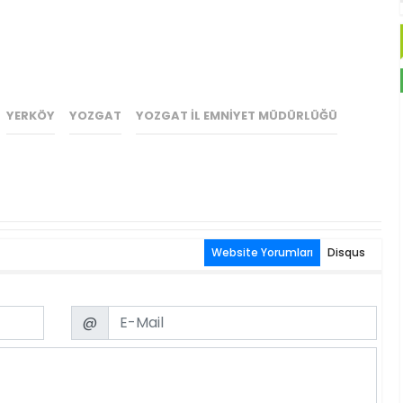
YERKÖY
YOZGAT
YOZGAT İL EMNIYET MÜDÜRLÜĞÜ
Website Yorumları
Disqus
Email
@