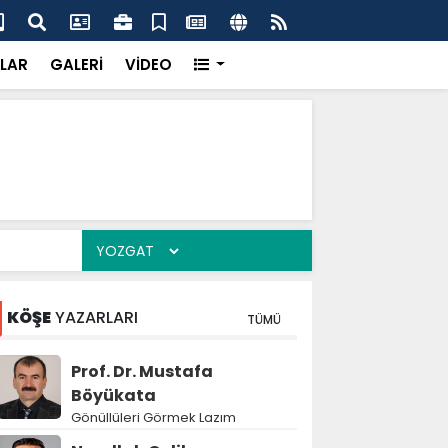
'dan UMKE'ye övgü
Gay
LAR
GALERİ
VİDEO
KÖŞE
YAZARLARI
TÜMÜ
Prof. Dr. Mustafa
Böyükata
Gönüllüleri Görmek Lazım