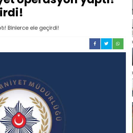
irdi!
! Binlerce ele geçirdi!