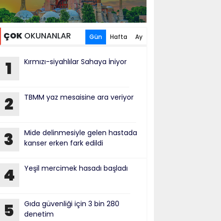
ÇOK
OKUNANLAR
Gün
Hafta
Ay
Kırmızı-siyahlılar Sahaya İniyor
1
TBMM yaz mesaisine ara veriyor
2
Mide delinmesiyle gelen hastada
3
kanser erken fark edildi
Yeşil mercimek hasadı başladı
4
Gıda güvenliği için 3 bin 280
5
denetim