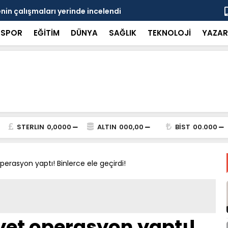
in çalışmaları yerinde incelendi
Karaarslan
SPOR
EĞİTİM
DÜNYA
SAĞLIK
TEKNOLOJİ
YAZAR
STERLIN
0,0000
ALTIN
000,00
BİST
00.000
erasyon yaptı! Binlerce ele geçirdi!
yet operasyon yaptı!