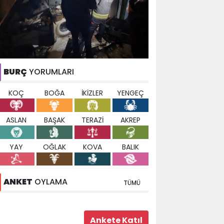
BURÇ
YORUMLARI
KOÇ
BOĞA
İKİZLER
YENGEÇ
ASLAN
BAŞAK
TERAZİ
AKREP
YAY
OĞLAK
KOVA
BALIK
ANKET
OYLAMA
TÜMÜ