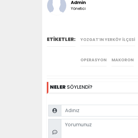
Admin
Yönetici
ETİKETLER:
YOZGAT’IN YERKÖY ILÇESI
OPERASYON
MAKORON
NELER
SÖYLENDİ?
Name
Comment