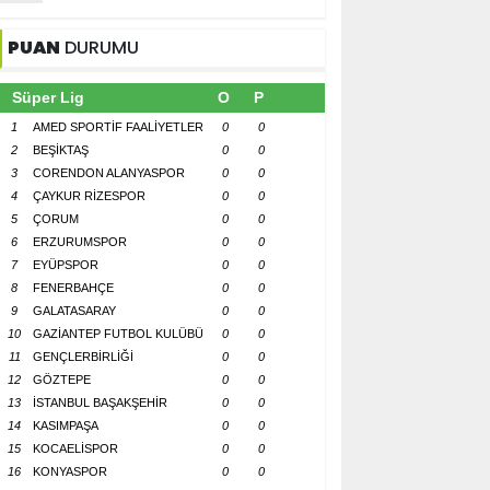
PUAN
DURUMU
Süper Lig
O
P
1
AMED SPORTİF FAALİYETLER
0
0
2
BEŞİKTAŞ
0
0
3
CORENDON ALANYASPOR
0
0
4
ÇAYKUR RİZESPOR
0
0
5
ÇORUM
0
0
6
ERZURUMSPOR
0
0
7
EYÜPSPOR
0
0
8
FENERBAHÇE
0
0
9
GALATASARAY
0
0
10
GAZİANTEP FUTBOL KULÜBÜ
0
0
11
GENÇLERBİRLİĞİ
0
0
12
GÖZTEPE
0
0
13
İSTANBUL BAŞAKŞEHİR
0
0
14
KASIMPAŞA
0
0
15
KOCAELİSPOR
0
0
16
KONYASPOR
0
0