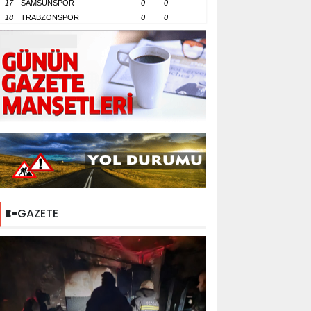
17
SAMSUNSPOR
0
0
18
TRABZONSPOR
0
0
E-
GAZETE