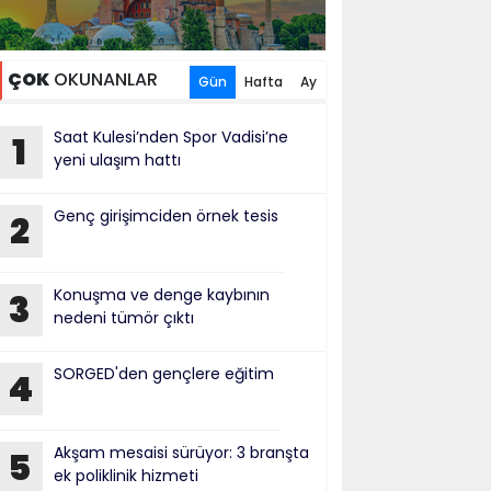
ÇOK
OKUNANLAR
Gün
Hafta
Ay
Saat Kulesi’nden Spor Vadisi’ne
1
yeni ulaşım hattı
Genç girişimciden örnek tesis
2
Konuşma ve denge kaybının
3
nedeni tümör çıktı
SORGED'den gençlere eğitim
4
Akşam mesaisi sürüyor: 3 branşta
5
ek poliklinik hizmeti