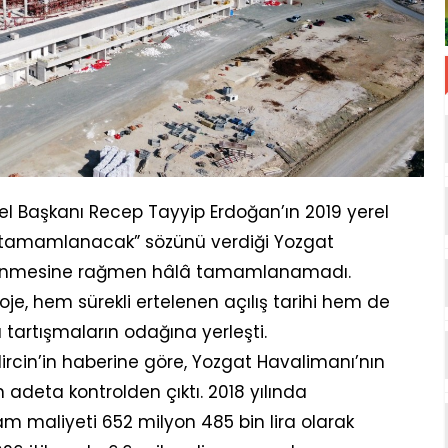
l Başkanı Recep Tayyip Erdoğan’ın 2019 yerel
a tamamlanacak” sözünü verdiği Yozgat
gelinmesine rağmen hâlâ tamamlanamadı.
je, hem sürekli ertelenen açılış tarihi hem de
artışmaların odağına yerleşti.
ircin’in haberine göre, Yozgat Havalimanı’nın
adeta kontrolden çıktı. 2018 yılında
lam maliyeti 652 milyon 485 bin lira olarak