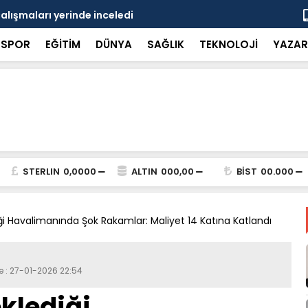
çalışmaları yerinde inceledi
Bakan Gürle
SPOR
EĞİTİM
DÜNYA
SAĞLIK
TEKNOLOJİ
YAZAR
STERLIN
0,0000
ALTIN
000,00
BİST
00.000
iği Havalimanında Şok Rakamlar: Maliyet 14 Katına Katlandı
e : 27-01-2026 22:54
eklediği