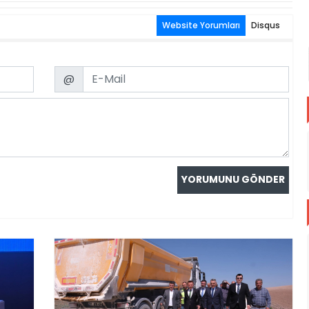
Website Yorumları
Disqus
Email
@