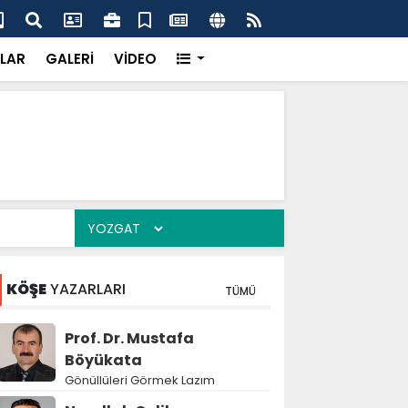
k’ten “Tek Çatı” mesajı
Hed
LAR
GALERİ
VİDEO
KÖŞE
YAZARLARI
TÜMÜ
Prof. Dr. Mustafa
Böyükata
Gönüllüleri Görmek Lazım