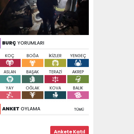
BURÇ
YORUMLARI
KOÇ
BOĞA
İKİZLER
YENGEÇ
ASLAN
BAŞAK
TERAZİ
AKREP
YAY
OĞLAK
KOVA
BALIK
ANKET
OYLAMA
TÜMÜ