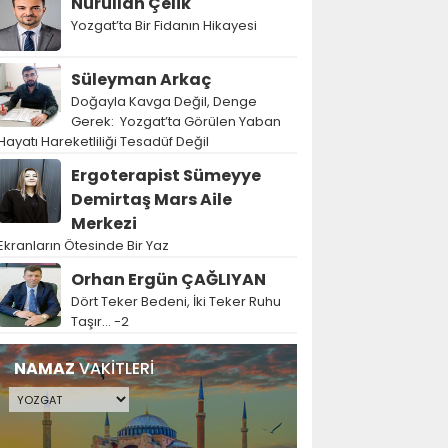
Nurullah Çelik
Yozgat’ta Bir Fidanın Hikayesi
Süleyman Arkaç
Doğayla Kavga Değil, Denge
Gerek: Yozgat’ta Görülen Yaban
Hayatı Hareketliliği Tesadüf Değil
Ergoterapist Sümeyye
Demirtaş Mars Aile
Merkezi
Ekranların Ötesinde Bir Yaz
Orhan Ergün ÇAĞLIYAN
Dört Teker Bedeni, İki Teker Ruhu
Taşır… -2
NAMAZ
VAKİTLERİ