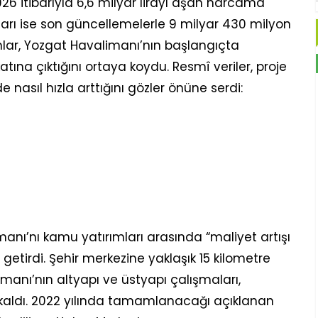
6 itibarıyla 6,6 milyar lirayı aşan harcama
utarı ise son güncellemelerle 9 milyar 430 milyon
amlar, Yozgat Havalimanı’nın başlangıçta
tına çıktığını ortaya koydu. Resmî veriler, proje
de nasıl hızla arttığını gözler önüne serdi:
anı’nı kamu yatırımları arasında “maliyet artışı
e getirdi. Şehir merkezine yaklaşık 15 kilometre
manı’nın altyapı ve üstyapı çalışmaları,
kaldı. 2022 yılında tamamlanacağı açıklanan