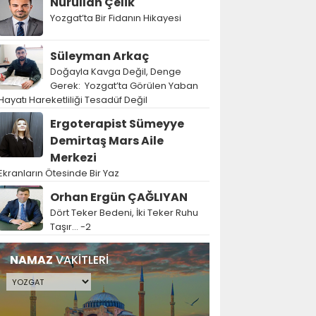
Nurullah Çelik
Yozgat’ta Bir Fidanın Hikayesi
Süleyman Arkaç
Doğayla Kavga Değil, Denge
Gerek: Yozgat’ta Görülen Yaban
Hayatı Hareketliliği Tesadüf Değil
Ergoterapist Sümeyye
Demirtaş Mars Aile
Merkezi
Ekranların Ötesinde Bir Yaz
Orhan Ergün ÇAĞLIYAN
Dört Teker Bedeni, İki Teker Ruhu
Taşır… -2
NAMAZ
VAKİTLERİ