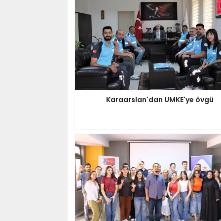
Karaarslan'dan UMKE'ye övgü