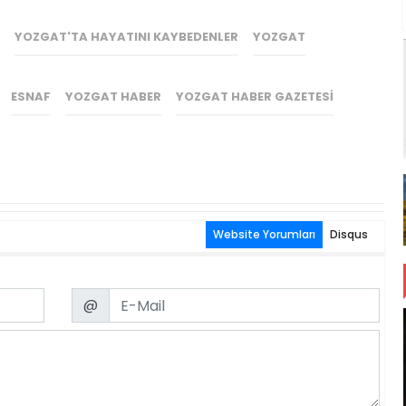
YOZGAT'TA HAYATINI KAYBEDENLER
YOZGAT
ESNAF
YOZGAT HABER
YOZGAT HABER GAZETESI
Website Yorumları
Disqus
Email
@