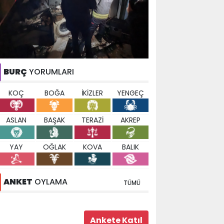
BURÇ
YORUMLARI
KOÇ
BOĞA
İKİZLER
YENGEÇ
ASLAN
BAŞAK
TERAZİ
AKREP
YAY
OĞLAK
KOVA
BALIK
ANKET
OYLAMA
TÜMÜ