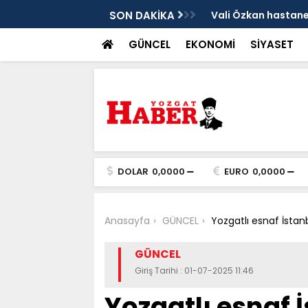
sis
SON DAKİKA
Vali Özkan hastanen
GÜNCEL
EKONOMİ
SİYASET
DOLAR
0,0000
EURO
0,0000
Anasayfa
GÜNCEL
Yozgatlı esnaf İstan
GÜNCEL
Giriş Tarihi : 01-07-2025 11:46
Yozgatlı esnaf 