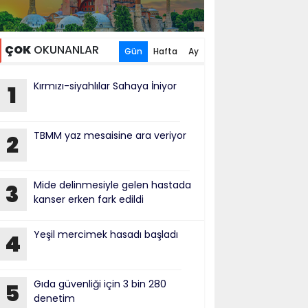
ÇOK
OKUNANLAR
Gün
Hafta
Ay
Kırmızı-siyahlılar Sahaya İniyor
1
TBMM yaz mesaisine ara veriyor
2
Mide delinmesiyle gelen hastada
3
kanser erken fark edildi
Yeşil mercimek hasadı başladı
4
Gıda güvenliği için 3 bin 280
5
denetim