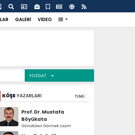
'dan UMKE'ye övgü
Gay
LAR
GALERİ
VİDEO
KÖŞE
YAZARLARI
TÜMÜ
Prof. Dr. Mustafa
Böyükata
Gönüllüleri Görmek Lazım