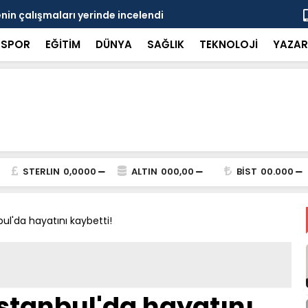
in çalışmaları yerinde incelendi
Karaarslan
SPOR
EĞİTİM
DÜNYA
SAĞLIK
TEKNOLOJİ
YAZAR
STERLIN
0,0000
ALTIN
000,00
BİST
00.000
bul'da hayatını kaybetti!
İstanbul'da hayatını