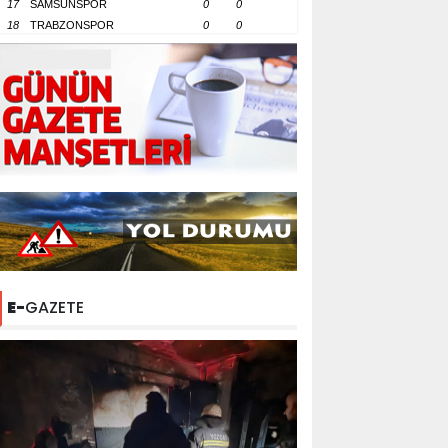
17
SAMSUNSPOR
0
0
18
TRABZONSPOR
0
0
E-
GAZETE