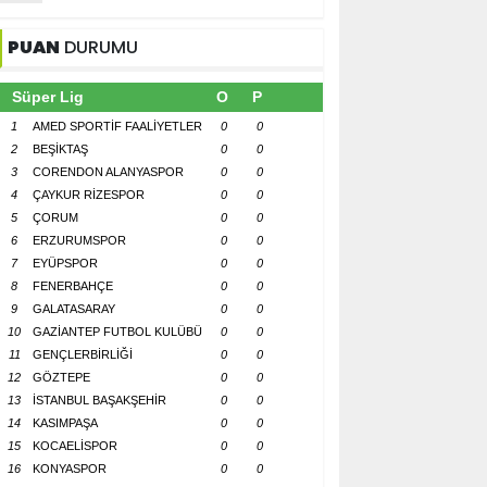
PUAN
DURUMU
Süper Lig
O
P
1
AMED SPORTİF FAALİYETLER
0
0
2
BEŞİKTAŞ
0
0
3
CORENDON ALANYASPOR
0
0
4
ÇAYKUR RİZESPOR
0
0
5
ÇORUM
0
0
6
ERZURUMSPOR
0
0
7
EYÜPSPOR
0
0
8
FENERBAHÇE
0
0
9
GALATASARAY
0
0
10
GAZİANTEP FUTBOL KULÜBÜ
0
0
11
GENÇLERBİRLİĞİ
0
0
12
GÖZTEPE
0
0
13
İSTANBUL BAŞAKŞEHİR
0
0
14
KASIMPAŞA
0
0
15
KOCAELİSPOR
0
0
16
KONYASPOR
0
0