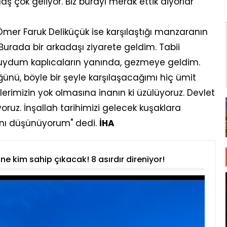
ş çok geliyor. Biz burayı merak ettik diyorlar"
Ömer Faruk Deliküçük ise karşılaştığı manzaranın
Burada bir arkadaşı ziyarete geldim. Tabii
duydum kaplıcaların yanında, gezmeye geldim.
ünü, böyle bir şeyle karşılaşacağımı hiç ümit
erimizin yok olmasına inanın ki üzülüyoruz. Devlet
ruz. İnşallah tarihimizi gelecek kuşaklara
ını düşünüyorum" dedi.
İHA
ne kim sahip çıkacak! 8 asırdır direniyor!