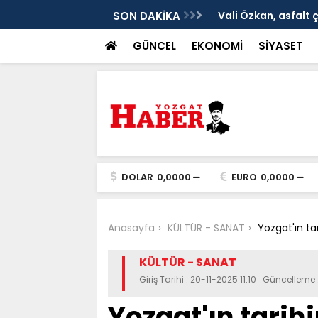
ken tarih
SON DAKİKA
Vali Özkan, asfalt 
GÜNCEL
EKONOMİ
SİYASET
DOLAR
0,0000
EURO
0,0000
Anasayfa
KÜLTÜR - SANAT
Yozgat'ın tar
KÜLTÜR - SANAT
Giriş Tarihi : 20-11-2025 11:10 Güncelleme 
Yozgat'ın tarih