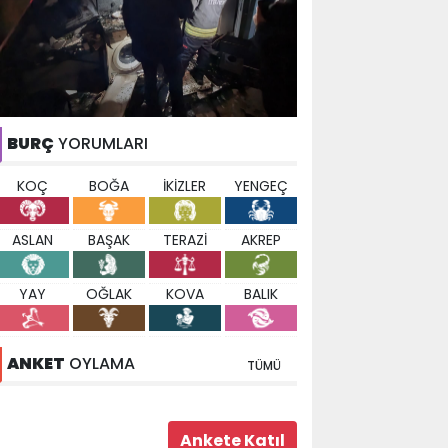
BURÇ
YORUMLARI
KOÇ
BOĞA
İKİZLER
YENGEÇ
ASLAN
BAŞAK
TERAZİ
AKREP
YAY
OĞLAK
KOVA
BALIK
ANKET
OYLAMA
TÜMÜ