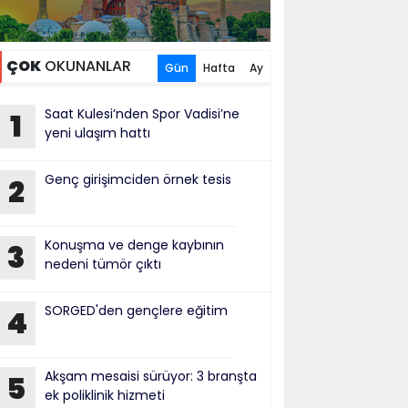
ÇOK
OKUNANLAR
Gün
Hafta
Ay
Saat Kulesi’nden Spor Vadisi’ne
1
yeni ulaşım hattı
Genç girişimciden örnek tesis
2
Konuşma ve denge kaybının
3
nedeni tümör çıktı
SORGED'den gençlere eğitim
4
Akşam mesaisi sürüyor: 3 branşta
5
ek poliklinik hizmeti