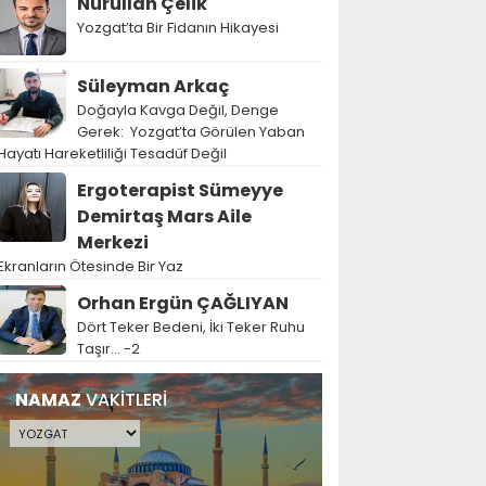
Nurullah Çelik
Yozgat’ta Bir Fidanın Hikayesi
Süleyman Arkaç
Doğayla Kavga Değil, Denge
Gerek: Yozgat’ta Görülen Yaban
Hayatı Hareketliliği Tesadüf Değil
Ergoterapist Sümeyye
Demirtaş Mars Aile
Merkezi
Ekranların Ötesinde Bir Yaz
Orhan Ergün ÇAĞLIYAN
Dört Teker Bedeni, İki Teker Ruhu
Taşır… -2
NAMAZ
VAKİTLERİ