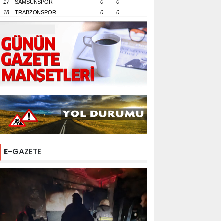
17
SAMSUNSPOR
0
0
18
TRABZONSPOR
0
0
E-
GAZETE