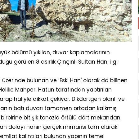
üyük bölümü yıkılan, duvar kaplamalarının
ğu görülen 8 asırlık Çınçınlı Sultan Hanı ilgi
u üzerinde bulunan ve ‘Eski Han' olarak da bilinen
 Melike Mahperi Hatun tarafından yaptırılan
rap haliyle dikkat çekiyor. Dikdörtgen planlı ve
 hanın batı duvarı tamamen ortadan kalkmış
irbirine bitişik tonozla örtülü dört mekandan
dan dolayı hanın gerçek mimarisi tam olarak
milat kalıntıları bulunan yapının temel