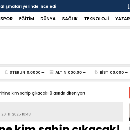
çalışmaları yerinde inceledi
Bakan Gürle
SPOR
EĞİTİM
DÜNYA
SAĞLIK
TEKNOLOJİ
YAZAR
STERLIN
0,0000
ALTIN
000,00
BİST
00.000
ihine kim sahip çıkacak! 8 asırdır direniyor!
: 20-11-2025 16:48
ine kim sahip çıkacak!