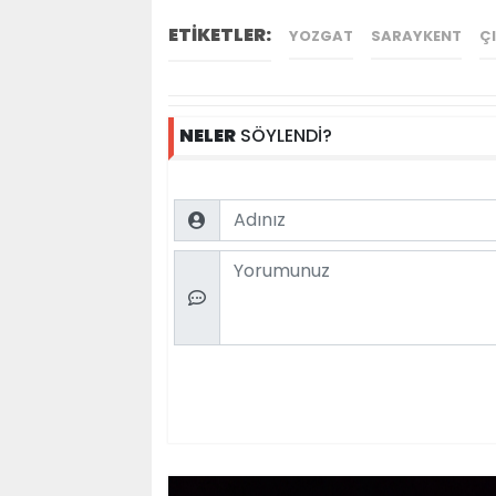
ETİKETLER:
YOZGAT
SARAYKENT
Ç
NELER
SÖYLENDİ?
Name
Comment