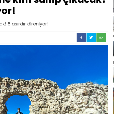
yor!
k! 8 asırdır direniyor!