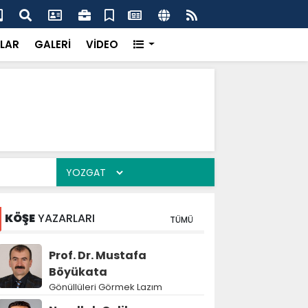
k’ten “Tek Çatı” mesajı
Hed
LAR
GALERİ
VİDEO
KÖŞE
YAZARLARI
TÜMÜ
Prof. Dr. Mustafa
Böyükata
Gönüllüleri Görmek Lazım