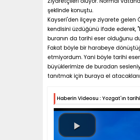
Ziyaretçileri oluyor. Normal vatanda
şeklinde konuştu.
Kayseri'den ilçeye ziyarete gelen 
kendisini üzdüğünü ifade ederek, "
buranın da tarihi eser olduğunu 
Fakat böyle bir harabeye dönüştüğ
etmiyordum. Yani böyle tarihi eserl
büyüklerimize de buradan sesleniyo
tanıtmak için buraya el atacaklar
Haberin Videosu : Yozgat'ın tarihi