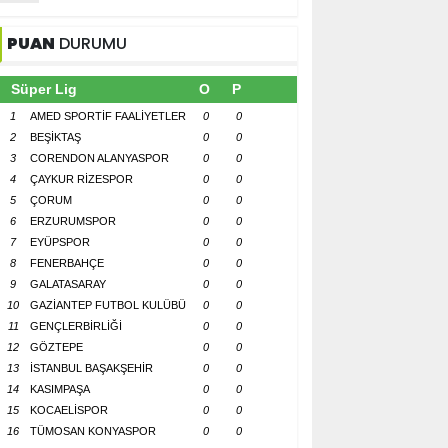
PUAN
DURUMU
Süper Lig
O
P
1
AMED SPORTİF FAALİYETLER
0
0
2
BEŞİKTAŞ
0
0
3
CORENDON ALANYASPOR
0
0
4
ÇAYKUR RİZESPOR
0
0
5
ÇORUM
0
0
6
ERZURUMSPOR
0
0
7
EYÜPSPOR
0
0
8
FENERBAHÇE
0
0
9
GALATASARAY
0
0
10
GAZİANTEP FUTBOL KULÜBÜ
0
0
11
GENÇLERBİRLİĞİ
0
0
12
GÖZTEPE
0
0
13
İSTANBUL BAŞAKŞEHİR
0
0
14
KASIMPAŞA
0
0
15
KOCAELİSPOR
0
0
16
TÜMOSAN KONYASPOR
0
0