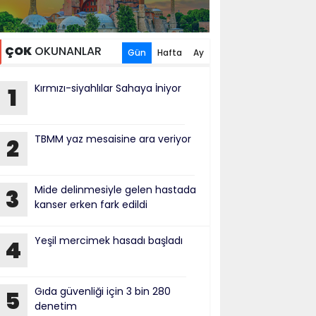
ÇOK
OKUNANLAR
Gün
Hafta
Ay
Kırmızı-siyahlılar Sahaya İniyor
1
TBMM yaz mesaisine ara veriyor
2
Mide delinmesiyle gelen hastada
3
kanser erken fark edildi
Yeşil mercimek hasadı başladı
4
Gıda güvenliği için 3 bin 280
5
denetim