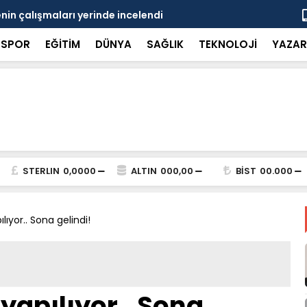
in çalışmaları yerinde incelendi
Karaarslan
SPOR
EĞİTİM
DÜNYA
SAĞLIK
TEKNOLOJİ
YAZAR
STERLIN
0,0000
ALTIN
000,00
BİST
00.000
lıyor.. Sona gelindi!
yapılıyor.. Sona