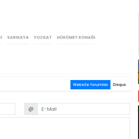
I
SARIKAYA
YOZGAT
HÜKÜMET KONAĞI
Website Yorumları
Disqus
Email
@