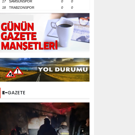
17
SAMSUNSPOR
0
0
18
TRABZONSPOR
0
0
E-
GAZETE