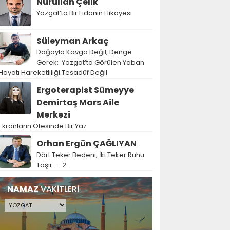
Nurullah Çelik
Yozgat’ta Bir Fidanın Hikayesi
Süleyman Arkaç
Doğayla Kavga Değil, Denge
Gerek: Yozgat’ta Görülen Yaban
Hayatı Hareketliliği Tesadüf Değil
Ergoterapist Sümeyye
Demirtaş Mars Aile
Merkezi
Ekranların Ötesinde Bir Yaz
Orhan Ergün ÇAĞLIYAN
Dört Teker Bedeni, İki Teker Ruhu
Taşır… -2
NAMAZ
VAKİTLERİ