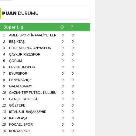
PUAN
DURUMU
Süper Lig
O
P
1
AMED SPORTİF FAALİYETLER
0
0
2
BEŞİKTAŞ
0
0
3
CORENDON ALANYASPOR
0
0
4
ÇAYKUR RİZESPOR
0
0
5
ÇORUM
0
0
6
ERZURUMSPOR
0
0
7
EYÜPSPOR
0
0
8
FENERBAHÇE
0
0
9
GALATASARAY
0
0
10
GAZİANTEP FUTBOL KULÜBÜ
0
0
11
GENÇLERBİRLİĞİ
0
0
12
GÖZTEPE
0
0
13
İSTANBUL BAŞAKŞEHİR
0
0
14
KASIMPAŞA
0
0
15
KOCAELİSPOR
0
0
16
KONYASPOR
0
0