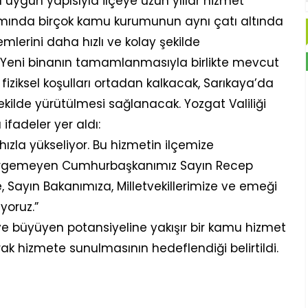
uygun yapısıyla ilçeye uzun yıllar hizmet
amında birçok kamu kurumunun aynı çatı altında
emlerini daha hızlı ve kolay şekilde
. Yeni binanın tamamlanmasıyla birlikte mevcut
iziksel koşulları ortadan kalkacak, Sarıkaya’da
kilde yürütülmesi sağlanacak. Yozgat Valiliği
fadeler yer aldı:
ızla yükseliyor. Bu hizmetin ilçemize
esirgemeyen Cumhurbaşkanımız Sayın Recep
 Sayın Bakanımıza, Milletvekillerimize ve emeği
yoruz.”
ve büyüyen potansiyeline yakışır bir kamu hizmet
k hizmete sunulmasının hedeflendiği belirtildi.