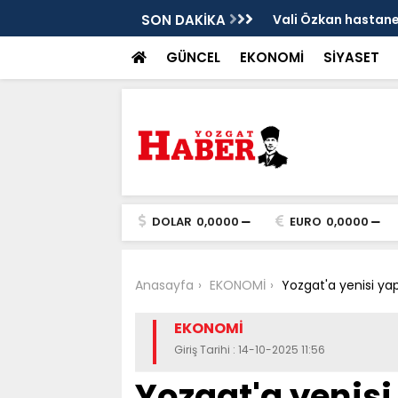
sis
SON DAKİKA
Vali Özkan hastanen
GÜNCEL
EKONOMİ
SİYASET
DOLAR
0,0000
EURO
0,0000
Anasayfa
EKONOMİ
Yozgat'a yenisi yapı
EKONOMİ
Giriş Tarihi : 14-10-2025 11:56
Yozgat'a yenisi 