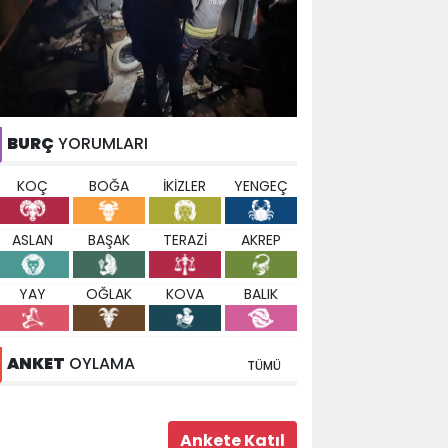
BURÇ
YORUMLARI
KOÇ
BOĞA
İKİZLER
YENGEÇ
ASLAN
BAŞAK
TERAZİ
AKREP
YAY
OĞLAK
KOVA
BALIK
ANKET
OYLAMA
TÜMÜ