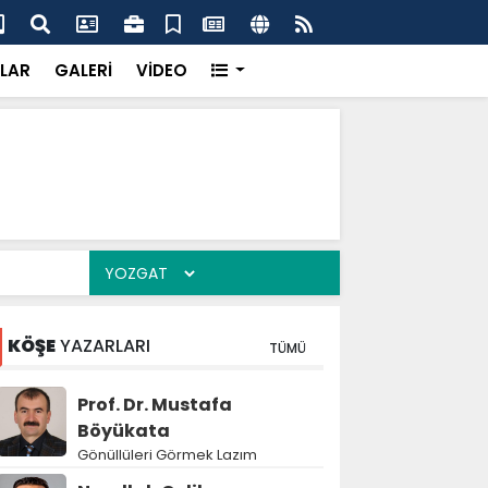
'dan UMKE'ye övgü
Gay
LAR
GALERİ
VİDEO
KÖŞE
YAZARLARI
TÜMÜ
Prof. Dr. Mustafa
Böyükata
Gönüllüleri Görmek Lazım