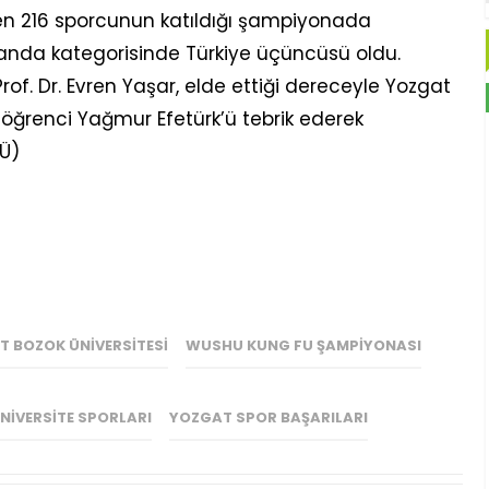
den 216 sporcunun katıldığı şampiyonada
anda kategorisinde Türkiye üçüncüsü oldu.
rof. Dr. Evren Yaşar, elde ettiği dereceyle Yozgat
n öğrenci Yağmur Efetürk’ü tebrik ederek
BÜ)
 BOZOK ÜNIVERSITESI
WUSHU KUNG FU ŞAMPIYONASI
NIVERSITE SPORLARI
YOZGAT SPOR BAŞARILARI