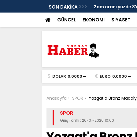
usu binleri buluşturdu
SON DAKİKA
Zam oranı yüzde 8'
GÜNCEL
EKONOMİ
SİYASET
DOLAR
0,0000
EURO
0,0000
Anasayfa
SPOR
Yozgat'a Bronz Madaly
SPOR
Giriş Tarihi : 26-01-2026 10:00
Yozgat'a Bronz