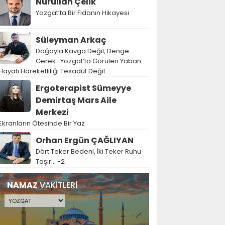
Nurullah Çelik
Yozgat’ta Bir Fidanın Hikayesi
Süleyman Arkaç
Doğayla Kavga Değil, Denge
Gerek: Yozgat’ta Görülen Yaban
Hayatı Hareketliliği Tesadüf Değil
Ergoterapist Sümeyye
Demirtaş Mars Aile
Merkezi
Ekranların Ötesinde Bir Yaz
Orhan Ergün ÇAĞLIYAN
Dört Teker Bedeni, İki Teker Ruhu
Taşır… -2
NAMAZ
VAKİTLERİ