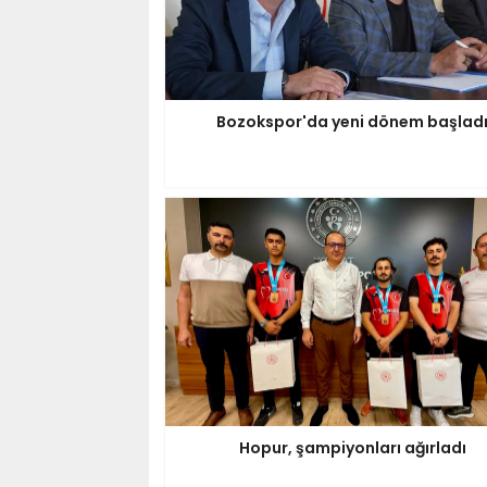
Bozokspor'da yeni dönem başlad
Hopur, şampiyonları ağırladı