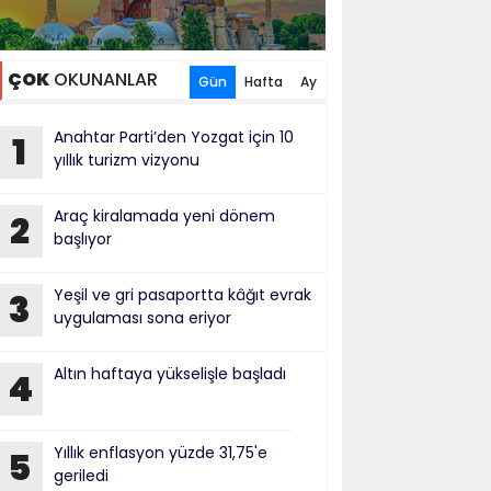
ÇOK
OKUNANLAR
Gün
Hafta
Ay
Anahtar Parti’den Yozgat için 10
1
yıllık turizm vizyonu
Araç kiralamada yeni dönem
2
başlıyor
Yeşil ve gri pasaportta kâğıt evrak
3
uygulaması sona eriyor
Altın haftaya yükselişle başladı
4
Yıllık enflasyon yüzde 31,75'e
5
geriledi