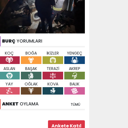
BURÇ
YORUMLARI
KOÇ
BOĞA
İKİZLER
YENGEÇ
ASLAN
BAŞAK
TERAZİ
AKREP
YAY
OĞLAK
KOVA
BALIK
ANKET
OYLAMA
TÜMÜ