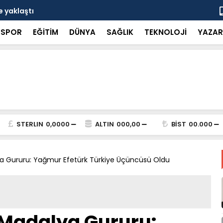
e yaklaştı
Ağustos ayı
SPOR
EĞİTİM
DÜNYA
SAĞLIK
TEKNOLOJİ
YAZAR
STERLIN
0,0000
ALTIN
000,00
BİST
00.000
a Gururu: Yağmur Efetürk Türkiye Üçüncüsü Oldu
 Madalya Gururu: