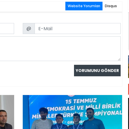
Website Yorumları
Disqus
Email
@