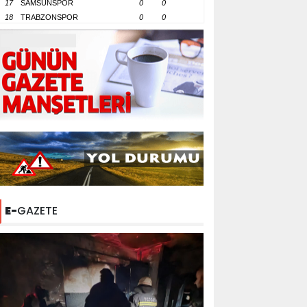
17
SAMSUNSPOR
0
0
18
TRABZONSPOR
0
0
E-
GAZETE