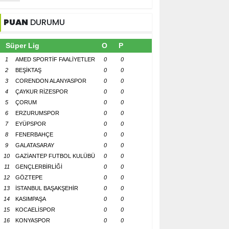
PUAN
DURUMU
Süper Lig
O
P
1
AMED SPORTİF FAALİYETLER
0
0
2
BEŞİKTAŞ
0
0
3
CORENDON ALANYASPOR
0
0
4
ÇAYKUR RİZESPOR
0
0
5
ÇORUM
0
0
6
ERZURUMSPOR
0
0
7
EYÜPSPOR
0
0
8
FENERBAHÇE
0
0
9
GALATASARAY
0
0
10
GAZİANTEP FUTBOL KULÜBÜ
0
0
11
GENÇLERBİRLİĞİ
0
0
12
GÖZTEPE
0
0
13
İSTANBUL BAŞAKŞEHİR
0
0
14
KASIMPAŞA
0
0
15
KOCAELİSPOR
0
0
16
KONYASPOR
0
0