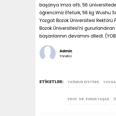
başarıya imza attı. 56 üniversite
öğrencimiz Efetürk, 56 kg Wushu S
Yozgat Bozok Üniversitesi Rektörü P
Bozok Üniversitesi’ni gururlandıra
başarılarının devamını diledi. (YO
Admin
Yönetici
ETİKETLER:
YAĞMUR EFETÜRK
YOZGAT
PROF. DR. EVREN YAŞAR
Ü