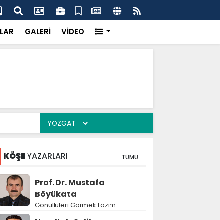
 kira zam oranı belli oldu
Jan
LAR
GALERİ
VİDEO
KÖŞE
YAZARLARI
TÜMÜ
Prof. Dr. Mustafa
Böyükata
Gönüllüleri Görmek Lazım