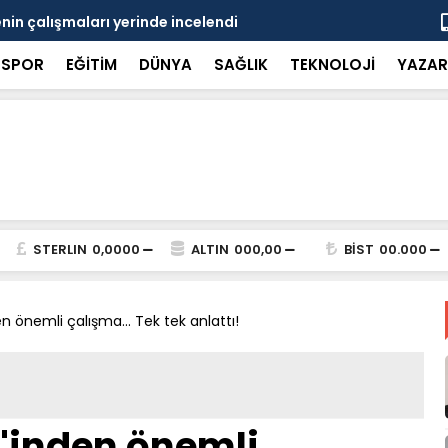
in çalışmaları yerinde incelendi
Karaarslan
SPOR
EĞİTİM
DÜNYA
SAĞLIK
TEKNOLOJİ
YAZAR
STERLIN
0,0000
ALTIN
000,00
BİST
00.000
 önemli çalışma... Tek tek anlattı!
'inden önemli