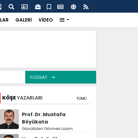
'dan UMKE'ye övgü
Gay
LAR
GALERİ
VİDEO
KÖŞE
YAZARLARI
TÜMÜ
Prof. Dr. Mustafa
Böyükata
Gönüllüleri Görmek Lazım