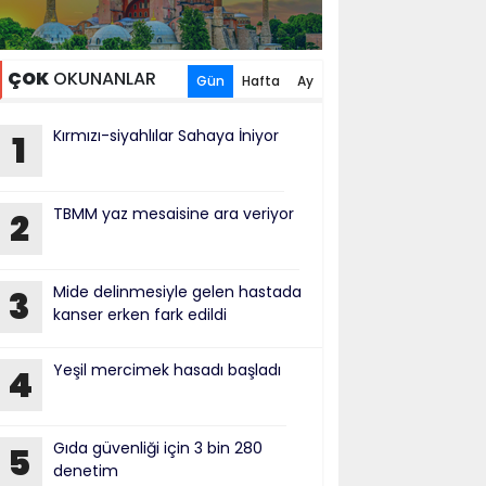
ÇOK
OKUNANLAR
Gün
Hafta
Ay
Kırmızı-siyahlılar Sahaya İniyor
1
TBMM yaz mesaisine ara veriyor
2
Mide delinmesiyle gelen hastada
3
kanser erken fark edildi
Yeşil mercimek hasadı başladı
4
Gıda güvenliği için 3 bin 280
5
denetim