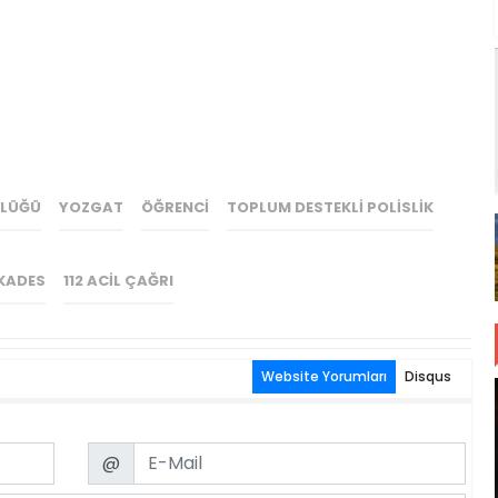
RLÜĞÜ
YOZGAT
ÖĞRENCI
TOPLUM DESTEKLI POLISLIK
KADES
112 ACIL ÇAĞRI
Website Yorumları
Disqus
Email
@