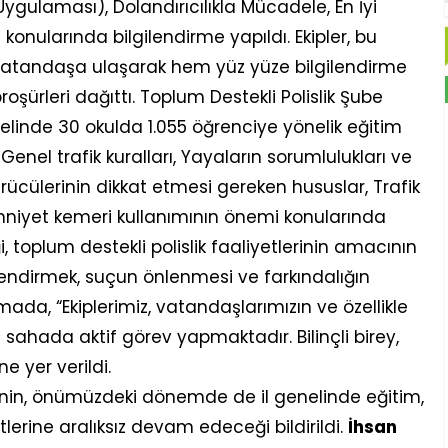
ulaması), Dolandırıcılıkla Mücadele, En İyi
 konularında bilgilendirme yapıldı. Ekipler, bu
atandaşa ulaşarak hem yüz yüze bilgilendirme
oşürleri dağıttı. Toplum Destekli Polislik Şube
elinde 30 okulda 1.055 öğrenciye yönelik eğitim
 Genel trafik kuralları, Yayaların sorumlulukları ve
ürücülerinin dikkat etmesi gereken hususlar, Trafik
Emniyet kemeri kullanımının önemi konularında
i, toplum destekli polislik faaliyetlerinin amacının
lendirmek, suçun önlenmesi ve farkındalığın
amada, “Ekiplerimiz, vatandaşlarımızın ve özellikle
 sahada aktif görev yapmaktadır. Bilinçli birey,
e yer verildi.
inin, önümüzdeki dönemde de il genelinde eğitim,
tlerine aralıksız devam edeceği bildirildi.
İhsan