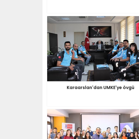
Karaarslan'dan UMKE'ye övgü