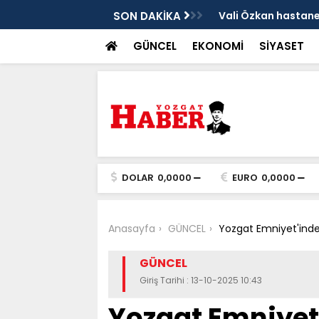
sis
SON DAKİKA
Vali Özkan hastanen
GÜNCEL
EKONOMİ
SİYASET
DOLAR
0,0000
EURO
0,0000
Anasayfa
GÜNCEL
Yozgat Emniyet'inden
GÜNCEL
Giriş Tarihi : 13-10-2025 10:43
Yozgat Emniyet