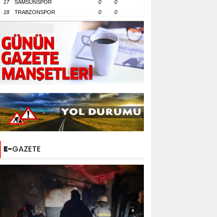
17
SAMSUNSPOR
0
0
18
TRABZONSPOR
0
0
E-
GAZETE