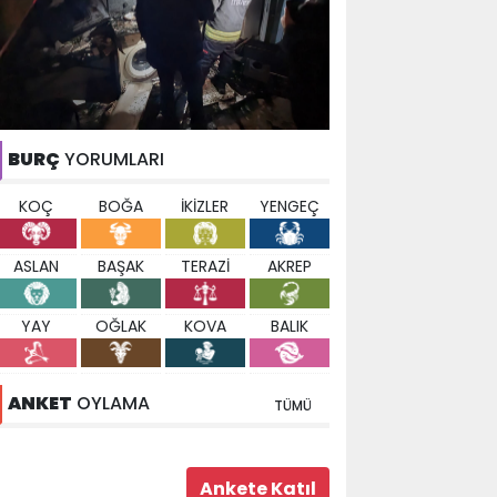
BURÇ
YORUMLARI
KOÇ
BOĞA
İKİZLER
YENGEÇ
ASLAN
BAŞAK
TERAZİ
AKREP
YAY
OĞLAK
KOVA
BALIK
ANKET
OYLAMA
TÜMÜ