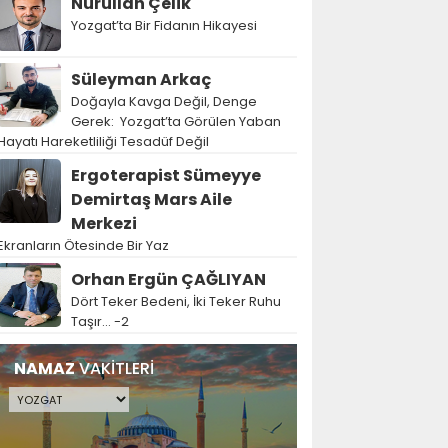
Nurullah Çelik
Yozgat’ta Bir Fidanın Hikayesi
Süleyman Arkaç
Doğayla Kavga Değil, Denge
Gerek: Yozgat’ta Görülen Yaban
Hayatı Hareketliliği Tesadüf Değil
Ergoterapist Sümeyye
Demirtaş Mars Aile
Merkezi
Ekranların Ötesinde Bir Yaz
Orhan Ergün ÇAĞLIYAN
Dört Teker Bedeni, İki Teker Ruhu
Taşır… -2
NAMAZ
VAKİTLERİ