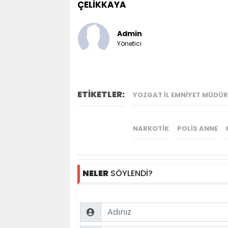
ÇELİKKAYA
Admin
Yönetici
ETİKETLER:
YOZGAT İL EMNIYET MÜDÜ
NARKOTIK
POLIS ANNE
NELER
SÖYLENDİ?
Name