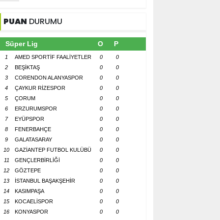
PUAN
DURUMU
Süper Lig
O
P
1
AMED SPORTİF FAALİYETLER
0
0
2
BEŞİKTAŞ
0
0
3
CORENDON ALANYASPOR
0
0
4
ÇAYKUR RİZESPOR
0
0
5
ÇORUM
0
0
6
ERZURUMSPOR
0
0
7
EYÜPSPOR
0
0
8
FENERBAHÇE
0
0
9
GALATASARAY
0
0
10
GAZİANTEP FUTBOL KULÜBÜ
0
0
11
GENÇLERBİRLİĞİ
0
0
12
GÖZTEPE
0
0
13
İSTANBUL BAŞAKŞEHİR
0
0
14
KASIMPAŞA
0
0
15
KOCAELİSPOR
0
0
16
KONYASPOR
0
0