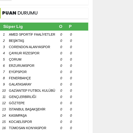
PUAN
DURUMU
Süper Lig
O
P
1
AMED SPORTİF FAALİYETLER
0
0
2
BEŞİKTAŞ
0
0
3
CORENDON ALANYASPOR
0
0
4
ÇAYKUR RİZESPOR
0
0
5
ÇORUM
0
0
6
ERZURUMSPOR
0
0
7
EYÜPSPOR
0
0
8
FENERBAHÇE
0
0
9
GALATASARAY
0
0
10
GAZİANTEP FUTBOL KULÜBÜ
0
0
11
GENÇLERBİRLİĞİ
0
0
12
GÖZTEPE
0
0
13
İSTANBUL BAŞAKŞEHİR
0
0
14
KASIMPAŞA
0
0
15
KOCAELİSPOR
0
0
16
TÜMOSAN KONYASPOR
0
0