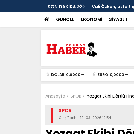
ken tarih
SON DAKİKA
Vali Özkan, asfalt 
GÜNCEL
EKONOMİ
SİYASET
DOLAR
0,0000
EURO
0,0000
Anasayfa
SPOR
Yozgat Ekibi Dörtlü Fina
SPOR
Giriş Tarihi : 18-03-2026 12:54
Yozgat Ekibi Dö