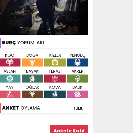
BURÇ
YORUMLARI
KOÇ
BOĞA
İKİZLER
YENGEÇ
ASLAN
BAŞAK
TERAZİ
AKREP
YAY
OĞLAK
KOVA
BALIK
ANKET
OYLAMA
TÜMÜ