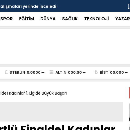
çalışmaları yerinde inceledi
Bakan Gürle
SPOR
EĞİTİM
DÜNYA
SAĞLIK
TEKNOLOJİ
YAZAR
STERLIN
0,0000
ALTIN
000,00
BİST
00.000
lde! Kadınlar 1. Lig’de Büyük Başarı
rtlü Finalde! Kadınlar