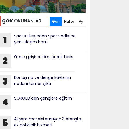
ÇOK
OKUNANLAR
Gün
Hafta
Ay
Saat Kulesi’nden Spor Vadisi’ne
1
yeni ulaşım hattı
Genç girişimciden örnek tesis
2
Konuşma ve denge kaybının
3
nedeni tümör çıktı
SORGED'den gençlere eğitim
4
Akşam mesaisi sürüyor: 3 branşta
5
ek poliklinik hizmeti