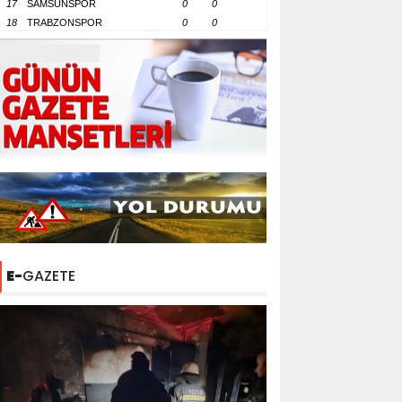
17
SAMSUNSPOR
0
0
18
TRABZONSPOR
0
0
E-
GAZETE