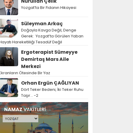
Nurullah Çelik
Yozgat’ta Bir Fidanın Hikayesi
Süleyman Arkaç
Doğayla Kavga Değil, Denge
Gerek: Yozgat’ta Görülen Yaban
Hayatı Hareketliliği Tesadüf Değil
Ergoterapist Sümeyye
Demirtaş Mars Aile
Merkezi
Ekranların Ötesinde Bir Yaz
Orhan Ergün ÇAĞLIYAN
Dört Teker Bedeni, İki Teker Ruhu
Taşır… -2
NAMAZ
VAKİTLERİ