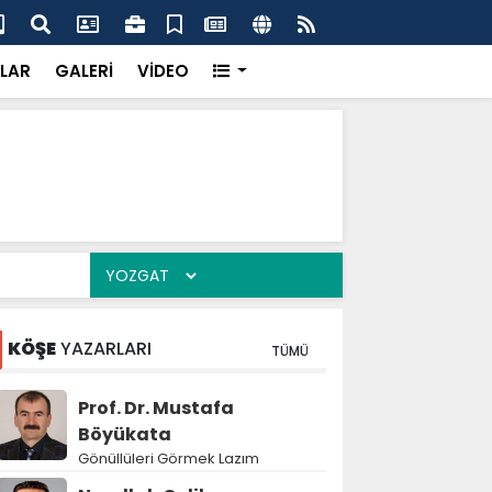
k’ten “Tek Çatı” mesajı
Hed
LAR
GALERİ
VİDEO
KÖŞE
YAZARLARI
TÜMÜ
Prof. Dr. Mustafa
Böyükata
Gönüllüleri Görmek Lazım