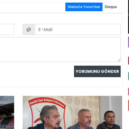
Website Yorumları
Disqus
Email
@