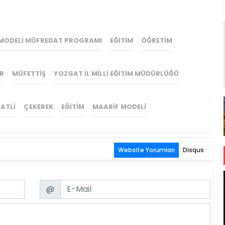
MODELI MÜFREDAT PROGRAMI
EĞITIM
ÖĞRETIM
R
MÜFETTIŞ
YOZGAT İL MILLI EĞITIM MÜDÜRLÜĞÜ
ATLI
ÇEKEREK
EĞITIM
MAARIF MODELI
Website Yorumları
Disqus
Email
@