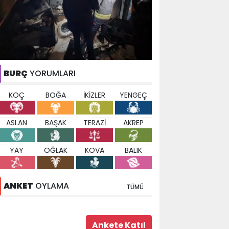
BURÇ
YORUMLARI
KOÇ
BOĞA
İKİZLER
YENGEÇ
ASLAN
BAŞAK
TERAZİ
AKREP
YAY
OĞLAK
KOVA
BALIK
ANKET
OYLAMA
TÜMÜ