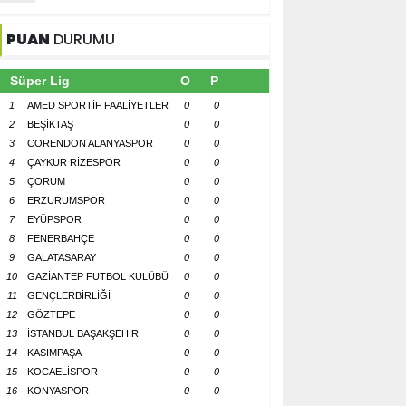
PUAN
DURUMU
Süper Lig
O
P
1
AMED SPORTİF FAALİYETLER
0
0
2
BEŞİKTAŞ
0
0
3
CORENDON ALANYASPOR
0
0
4
ÇAYKUR RİZESPOR
0
0
5
ÇORUM
0
0
6
ERZURUMSPOR
0
0
7
EYÜPSPOR
0
0
8
FENERBAHÇE
0
0
9
GALATASARAY
0
0
10
GAZİANTEP FUTBOL KULÜBÜ
0
0
11
GENÇLERBİRLİĞİ
0
0
12
GÖZTEPE
0
0
13
İSTANBUL BAŞAKŞEHİR
0
0
14
KASIMPAŞA
0
0
15
KOCAELİSPOR
0
0
16
KONYASPOR
0
0