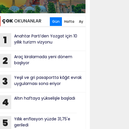
ÇOK
OKUNANLAR
Gün
Hafta
Ay
Anahtar Parti’den Yozgat için 10
1
yıllık turizm vizyonu
Araç kiralamada yeni dönem
2
başlıyor
Yeşil ve gri pasaportta kâğıt evrak
3
uygulaması sona eriyor
Altın haftaya yükselişle başladı
4
Yıllık enflasyon yüzde 31,75'e
5
geriledi