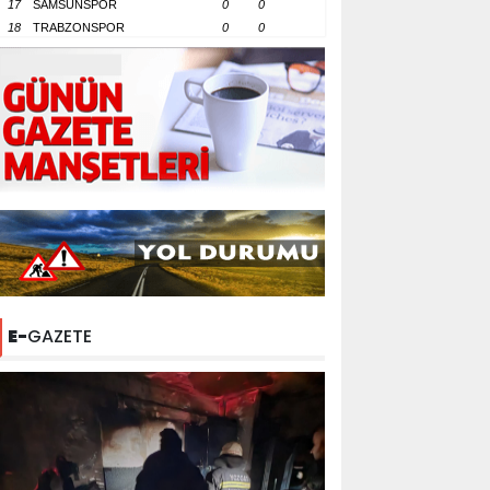
17
SAMSUNSPOR
0
0
18
TRABZONSPOR
0
0
E-
GAZETE