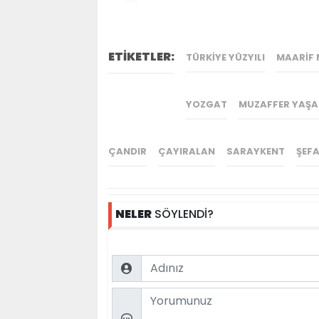
ETİKETLER:
TÜRKIYE YÜZYILI
MAARIF 
YOZGAT
MUZAFFER YAŞA
ÇANDIR
ÇAYIRALAN
SARAYKENT
ŞEFA
NELER
SÖYLENDİ?
Name
Comment