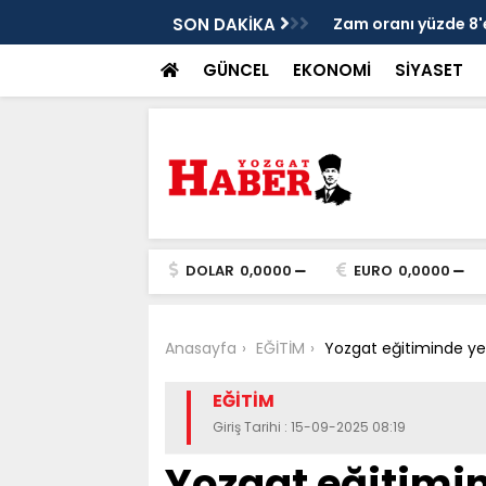
usu binleri buluşturdu
SON DAKİKA
Zam oranı yüzde 8'
GÜNCEL
EKONOMİ
SİYASET
DOLAR
0,0000
EURO
0,0000
Anasayfa
EĞİTİM
Yozgat eğitiminde yen
EĞİTİM
Giriş Tarihi : 15-09-2025 08:19
Yozgat eğitimi