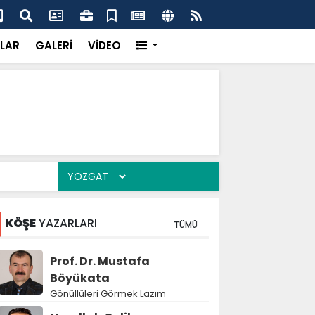
 kira zam oranı belli oldu
Jan
LAR
GALERİ
VİDEO
KÖŞE
YAZARLARI
TÜMÜ
Prof. Dr. Mustafa
Böyükata
Gönüllüleri Görmek Lazım