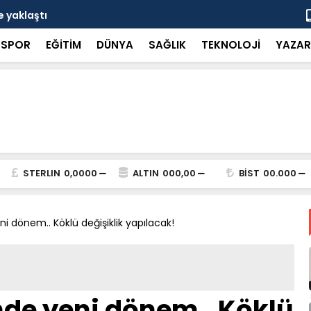
e yaklaştı
Ağustos ayı
SPOR
EĞİTİM
DÜNYA
SAĞLIK
TEKNOLOJİ
YAZAR
STERLIN
0,0000
ALTIN
000,00
BİST
00.000
i dönem.. Köklü değişiklik yapılacak!
nde yeni dönem.. Köklü