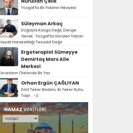
Nurullah Çelik
Yozgat’ta Bir Fidanın Hikayesi
Süleyman Arkaç
Doğayla Kavga Değil, Denge
Gerek: Yozgat’ta Görülen Yaban
Hayatı Hareketliliği Tesadüf Değil
Ergoterapist Sümeyye
Demirtaş Mars Aile
Merkezi
Ekranların Ötesinde Bir Yaz
Orhan Ergün ÇAĞLIYAN
Dört Teker Bedeni, İki Teker Ruhu
Taşır… -2
NAMAZ
VAKİTLERİ