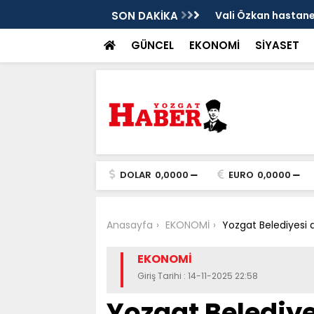
sis
SON DAKİKA
Vali Özkan hastanen
GÜNCEL
EKONOMİ
SİYASET
DOLAR
0,0000
EURO
0,0000
Anasayfa
EKONOMİ
Yozgat Belediyesi d
EKONOMİ
Giriş Tarihi : 14-11-2025 22:58
Yozgat Belediye