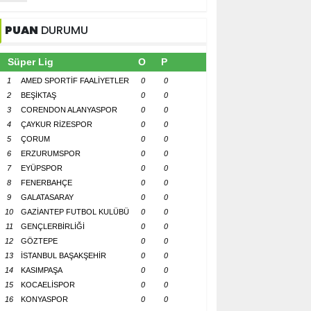
PUAN
DURUMU
Süper Lig
O
P
1
AMED SPORTİF FAALİYETLER
0
0
2
BEŞİKTAŞ
0
0
3
CORENDON ALANYASPOR
0
0
4
ÇAYKUR RİZESPOR
0
0
5
ÇORUM
0
0
6
ERZURUMSPOR
0
0
7
EYÜPSPOR
0
0
8
FENERBAHÇE
0
0
9
GALATASARAY
0
0
10
GAZİANTEP FUTBOL KULÜBÜ
0
0
11
GENÇLERBİRLİĞİ
0
0
12
GÖZTEPE
0
0
13
İSTANBUL BAŞAKŞEHİR
0
0
14
KASIMPAŞA
0
0
15
KOCAELİSPOR
0
0
16
KONYASPOR
0
0