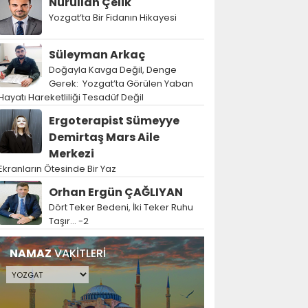
Nurullah Çelik
Yozgat’ta Bir Fidanın Hikayesi
Süleyman Arkaç
Doğayla Kavga Değil, Denge
Gerek: Yozgat’ta Görülen Yaban
Hayatı Hareketliliği Tesadüf Değil
Ergoterapist Sümeyye
Demirtaş Mars Aile
Merkezi
Ekranların Ötesinde Bir Yaz
Orhan Ergün ÇAĞLIYAN
Dört Teker Bedeni, İki Teker Ruhu
Taşır… -2
NAMAZ
VAKİTLERİ