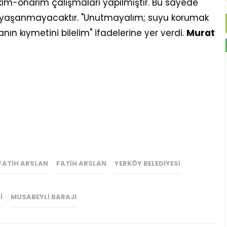
ım-onarım çalışmaları yapılmıştır. Bu sayede
si yaşanmayacaktır. "Unutmayalım; suyu korumak
ın kıymetini bilelim" ifadelerine yer verdi.
Murat
 FATIH ARSLAN
FATIH ARSLAN
YERKÖY BELEDIYESI
I
MUSABEYLI BARAJI