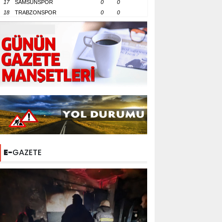
17
SAMSUNSPOR
0
0
18
TRABZONSPOR
0
0
E-
GAZETE