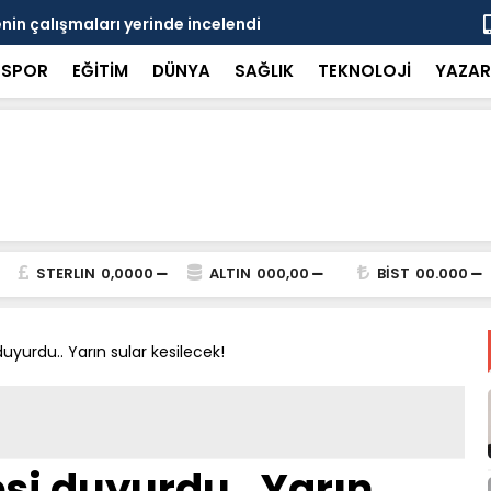
in çalışmaları yerinde incelendi
Karaarslan
SPOR
EĞİTİM
DÜNYA
SAĞLIK
TEKNOLOJİ
YAZAR
STERLIN
0,0000
ALTIN
000,00
BİST
00.000
uyurdu.. Yarın sular kesilecek!
si duyurdu.. Yarın