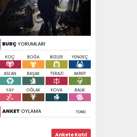
BURÇ
YORUMLARI
KOÇ
BOĞA
İKİZLER
YENGEÇ
ASLAN
BAŞAK
TERAZİ
AKREP
YAY
OĞLAK
KOVA
BALIK
ANKET
OYLAMA
TÜMÜ