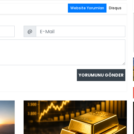
Website Yorumları
Disqus
Email
@