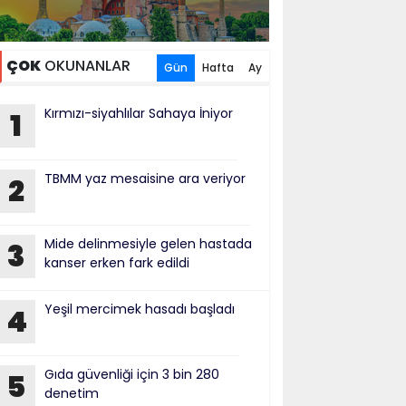
ÇOK
OKUNANLAR
Gün
Hafta
Ay
Kırmızı-siyahlılar Sahaya İniyor
1
TBMM yaz mesaisine ara veriyor
2
Mide delinmesiyle gelen hastada
3
kanser erken fark edildi
Yeşil mercimek hasadı başladı
4
Gıda güvenliği için 3 bin 280
5
denetim