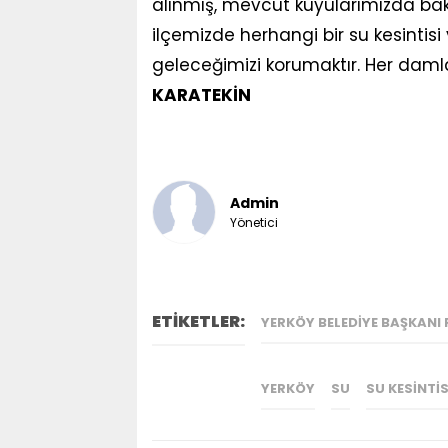
alınmış, mevcut kuyularımızda bak
ilçemizde herhangi bir su kesinti
geleceğimizi korumaktır. Her damlan
KARATEKİN
Admin
Yönetici
ETİKETLER:
YERKÖY BELEDIYE BAŞKANI
YERKÖY
SU
SU KESINTIS