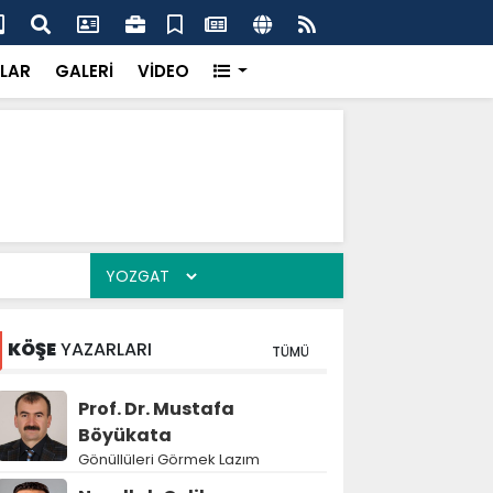
'dan UMKE'ye övgü
Gay
LAR
GALERİ
VİDEO
KÖŞE
YAZARLARI
TÜMÜ
Prof. Dr. Mustafa
Böyükata
Gönüllüleri Görmek Lazım