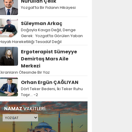
Nurullah Çelik
Yozgat’ta Bir Fidanın Hikayesi
Süleyman Arkaç
Doğayla Kavga Değil, Denge
Gerek: Yozgat’ta Görülen Yaban
Hayatı Hareketliliği Tesadüf Değil
Ergoterapist Sümeyye
Demirtaş Mars Aile
Merkezi
Ekranların Ötesinde Bir Yaz
Orhan Ergün ÇAĞLIYAN
Dört Teker Bedeni, İki Teker Ruhu
Taşır… -2
NAMAZ
VAKİTLERİ