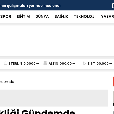
in çalışmaları yerinde incelendi
Karaarslan
SPOR
EĞİTİM
DÜNYA
SAĞLIK
TEKNOLOJİ
YAZAR
STERLIN
0,0000
ALTIN
000,00
BİST
00.000
Gündemde
kliği Gündemde