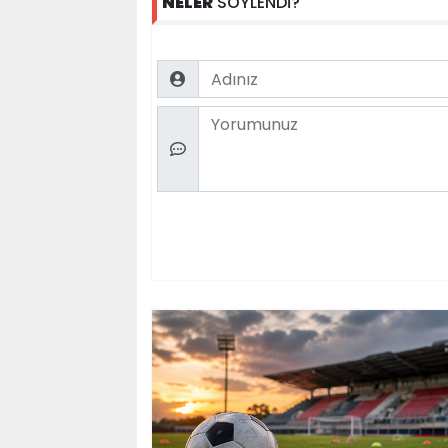
NELER
SÖYLENDİ?
Name
Comment