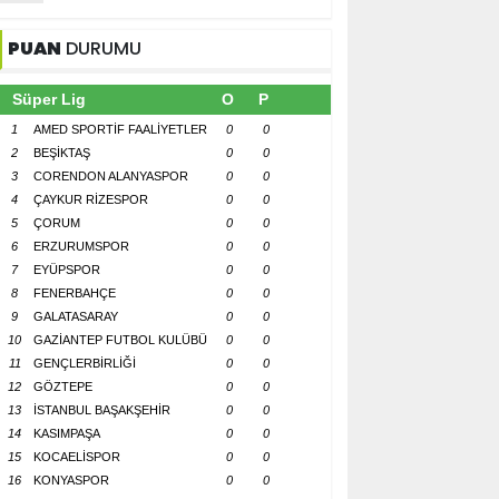
PUAN
DURUMU
Süper Lig
O
P
1
AMED SPORTİF FAALİYETLER
0
0
2
BEŞİKTAŞ
0
0
3
CORENDON ALANYASPOR
0
0
4
ÇAYKUR RİZESPOR
0
0
5
ÇORUM
0
0
6
ERZURUMSPOR
0
0
7
EYÜPSPOR
0
0
8
FENERBAHÇE
0
0
9
GALATASARAY
0
0
10
GAZİANTEP FUTBOL KULÜBÜ
0
0
11
GENÇLERBİRLİĞİ
0
0
12
GÖZTEPE
0
0
13
İSTANBUL BAŞAKŞEHİR
0
0
14
KASIMPAŞA
0
0
15
KOCAELİSPOR
0
0
16
KONYASPOR
0
0