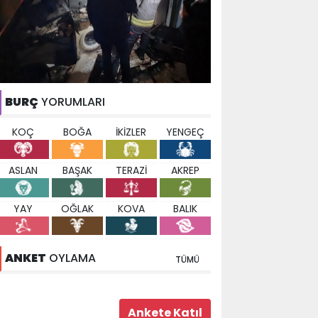
BURÇ
YORUMLARI
KOÇ
BOĞA
İKİZLER
YENGEÇ
ASLAN
BAŞAK
TERAZİ
AKREP
YAY
OĞLAK
KOVA
BALIK
ANKET
OYLAMA
TÜMÜ