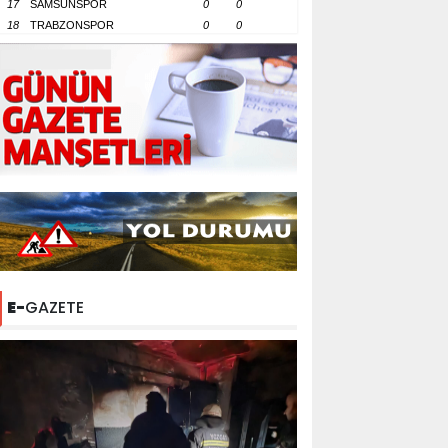
17
SAMSUNSPOR
0
0
18
TRABZONSPOR
0
0
E-
GAZETE