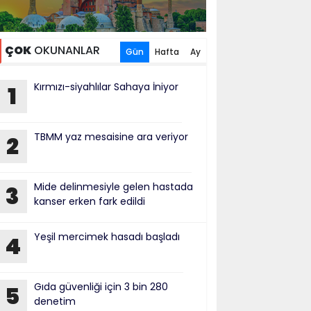
ÇOK
OKUNANLAR
Gün
Hafta
Ay
Kırmızı-siyahlılar Sahaya İniyor
1
TBMM yaz mesaisine ara veriyor
2
Mide delinmesiyle gelen hastada
3
kanser erken fark edildi
Yeşil mercimek hasadı başladı
4
Gıda güvenliği için 3 bin 280
5
denetim