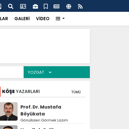
'dan UMKE'ye övgü
Gay
LAR
GALERİ
VİDEO
KÖŞE
YAZARLARI
TÜMÜ
Prof. Dr. Mustafa
Böyükata
Gönüllüleri Görmek Lazım