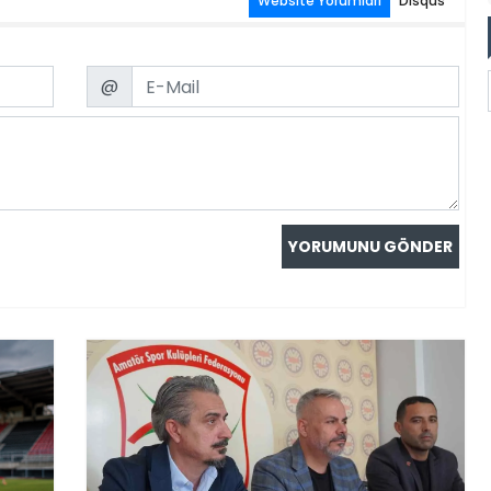
Website Yorumları
Disqus
Email
@