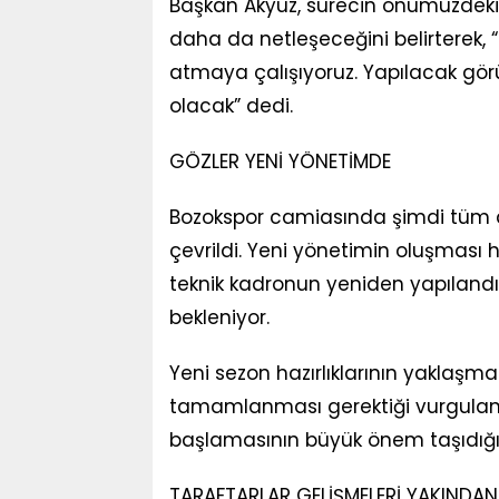
Başkan Akyüz, sürecin önümüzdeki
daha da netleşeceğini belirterek,
atmaya çalışıyoruz. Yapılacak görü
olacak” dedi.
GÖZLER YENİ YÖNETİMDE
Bozokspor camiasında şimdi tüm dik
çevrildi. Yeni yönetimin oluşması 
teknik kadronun yeniden yapılandı
bekleniyor.
Yeni sezon hazırlıklarının yaklaşm
tamamlanması gerektiği vurgulan
başlamasının büyük önem taşıdığı i
TARAFTARLAR GELİŞMELERİ YAKINDAN