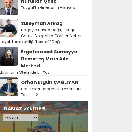
Nurullah Çelik
Yozgat’ta Bir Fidanın Hikayesi
Süleyman Arkaç
Doğayla Kavga Değil, Denge
Gerek: Yozgat’ta Görülen Yaban
Hayatı Hareketliliği Tesadüf Değil
Ergoterapist Sümeyye
Demirtaş Mars Aile
Merkezi
Ekranların Ötesinde Bir Yaz
Orhan Ergün ÇAĞLIYAN
Dört Teker Bedeni, İki Teker Ruhu
Taşır… -2
NAMAZ
VAKİTLERİ