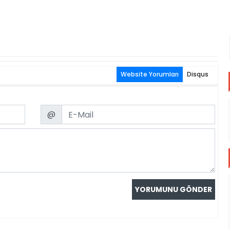
Website Yorumları
Disqus
Email
@