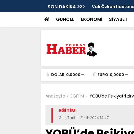
sis
SON DAKİKA
Vali Özkan hastanen
GÜNCEL
EKONOMİ
SİYASET
DOLAR
0,0000
EURO
0,0000
Anasayfa
EĞİTİM
YOBÜ’de Psikiyatri zir
EĞİTİM
Giriş Tarihi : 21-11-2024 14:47
YOBÜ’de Psikiya