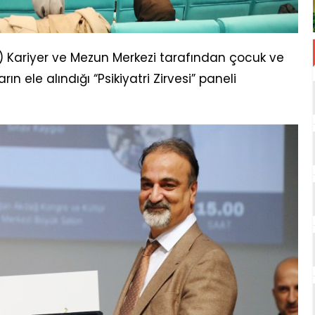
) Kariyer ve Mezun Merkezi tarafından çocuk ve
n ele alındığı “Psikiyatri Zirvesi” paneli