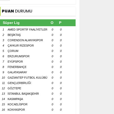
PUAN
DURUMU
Süper Lig
O
P
1
AMED SPORTİF FAALİYETLER
0
0
2
BEŞİKTAŞ
0
0
3
CORENDON ALANYASPOR
0
0
4
ÇAYKUR RİZESPOR
0
0
5
ÇORUM
0
0
6
ERZURUMSPOR
0
0
7
EYÜPSPOR
0
0
8
FENERBAHÇE
0
0
9
GALATASARAY
0
0
10
GAZİANTEP FUTBOL KULÜBÜ
0
0
11
GENÇLERBİRLİĞİ
0
0
12
GÖZTEPE
0
0
13
İSTANBUL BAŞAKŞEHİR
0
0
14
KASIMPAŞA
0
0
15
KOCAELİSPOR
0
0
16
KONYASPOR
0
0