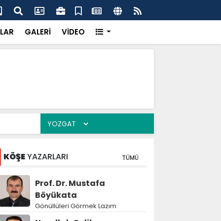
'dan UMKE'ye övgü
Gay
LAR
GALERİ
VİDEO
KÖŞE
YAZARLARI
TÜMÜ
Prof. Dr. Mustafa
Böyükata
Gönüllüleri Görmek Lazım