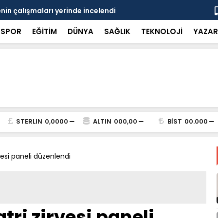
in çalışmaları yerinde incelendi
Karaarslan
SPOR
EĞİTİM
DÜNYA
SAĞLIK
TEKNOLOJİ
YAZAR
STERLIN
0,0000
ALTIN
000,00
BİST
00.000
vesi paneli düzenlendi
tri zirvesi paneli