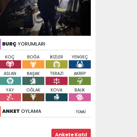
BURÇ
YORUMLARI
KOÇ
BOĞA
İKİZLER
YENGEÇ
ASLAN
BAŞAK
TERAZİ
AKREP
YAY
OĞLAK
KOVA
BALIK
ANKET
OYLAMA
TÜMÜ