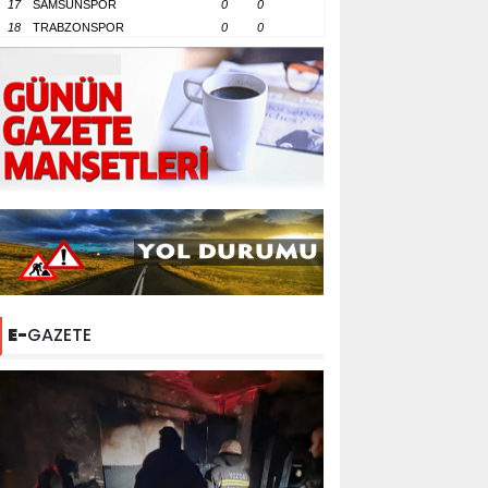
17
SAMSUNSPOR
0
0
18
TRABZONSPOR
0
0
E-
GAZETE