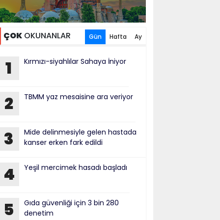
ÇOK
OKUNANLAR
Gün
Hafta
Ay
Kırmızı-siyahlılar Sahaya İniyor
1
TBMM yaz mesaisine ara veriyor
2
Mide delinmesiyle gelen hastada
3
kanser erken fark edildi
Yeşil mercimek hasadı başladı
4
Gıda güvenliği için 3 bin 280
5
denetim