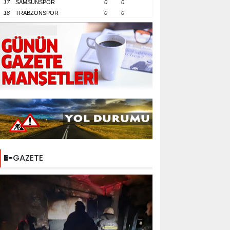
17
SAMSUNSPOR
0
0
18
TRABZONSPOR
0
0
E-
GAZETE