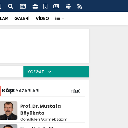
k’ten “Tek Çatı” mesajı
Hed
LAR
GALERİ
VİDEO
KÖŞE
YAZARLARI
TÜMÜ
Prof. Dr. Mustafa
Böyükata
Gönüllüleri Görmek Lazım