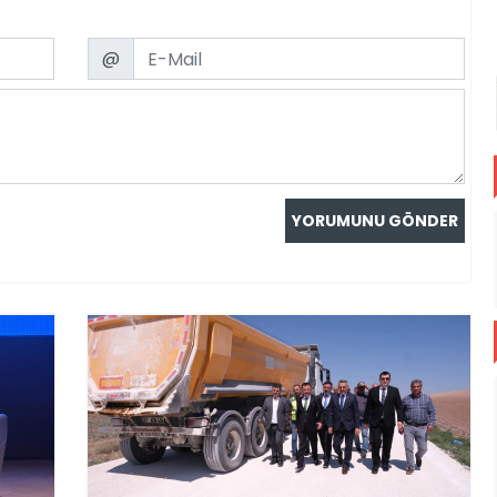
Email
@