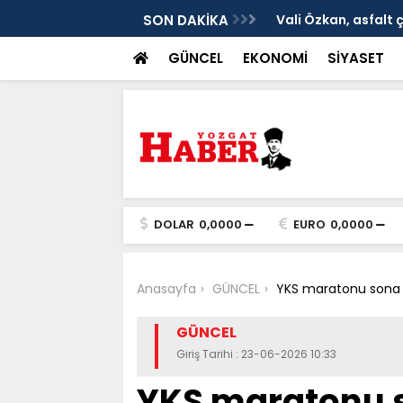
ken tarih
SON DAKİKA
Vali Özkan, asfalt 
GÜNCEL
EKONOMİ
SİYASET
DOLAR
0,0000
EURO
0,0000
Anasayfa
GÜNCEL
YKS maratonu sona 
GÜNCEL
Giriş Tarihi : 23-06-2026 10:33
YKS maratonu so