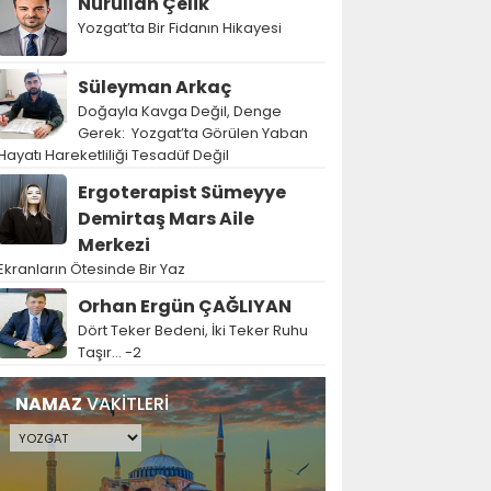
Nurullah Çelik
Yozgat’ta Bir Fidanın Hikayesi
Süleyman Arkaç
Doğayla Kavga Değil, Denge
Gerek: Yozgat’ta Görülen Yaban
Hayatı Hareketliliği Tesadüf Değil
Ergoterapist Sümeyye
Demirtaş Mars Aile
Merkezi
Ekranların Ötesinde Bir Yaz
Orhan Ergün ÇAĞLIYAN
Dört Teker Bedeni, İki Teker Ruhu
Taşır… -2
NAMAZ
VAKİTLERİ