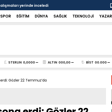
çalışmaları yerinde inceledi
Bakan Gürle
SPOR
EĞİTİM
DÜNYA
SAĞLIK
TEKNOLOJİ
YAZAR
STERLIN
0,0000
ALTIN
000,00
BİST
00.000
erdi: Gözler 22 Temmuz’da
na erdi: Gözler 22