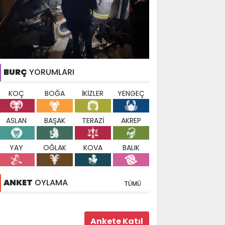
BURÇ
YORUMLARI
KOÇ
BOĞA
İKİZLER
YENGEÇ
ASLAN
BAŞAK
TERAZİ
AKREP
YAY
OĞLAK
KOVA
BALIK
ANKET
OYLAMA
TÜMÜ