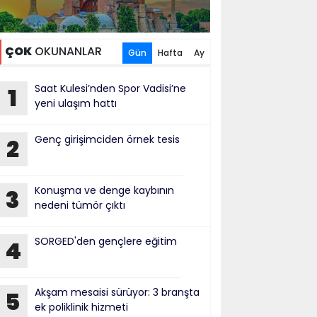
ÇOK
OKUNANLAR
Gün
Hafta
Ay
Saat Kulesi’nden Spor Vadisi’ne
1
yeni ulaşım hattı
Genç girişimciden örnek tesis
2
Konuşma ve denge kaybının
3
nedeni tümör çıktı
SORGED'den gençlere eğitim
4
Akşam mesaisi sürüyor: 3 branşta
5
ek poliklinik hizmeti