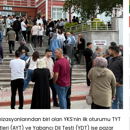
izasyonlarından biri olan YKS’nin ilk oturumu TYT
tleri (AYT) ve Yabancı Dil Testi (YDT) ise pazar