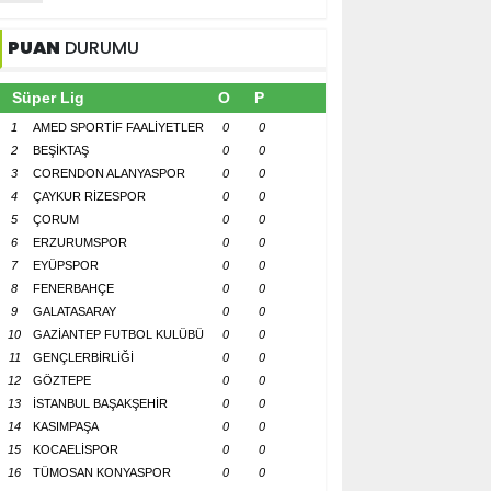
PUAN
DURUMU
Süper Lig
O
P
1
AMED SPORTİF FAALİYETLER
0
0
2
BEŞİKTAŞ
0
0
3
CORENDON ALANYASPOR
0
0
4
ÇAYKUR RİZESPOR
0
0
5
ÇORUM
0
0
6
ERZURUMSPOR
0
0
7
EYÜPSPOR
0
0
8
FENERBAHÇE
0
0
9
GALATASARAY
0
0
10
GAZİANTEP FUTBOL KULÜBÜ
0
0
11
GENÇLERBİRLİĞİ
0
0
12
GÖZTEPE
0
0
13
İSTANBUL BAŞAKŞEHİR
0
0
14
KASIMPAŞA
0
0
15
KOCAELİSPOR
0
0
16
TÜMOSAN KONYASPOR
0
0