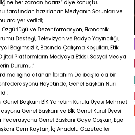
ğine her zaman hazırız” diye konuştu.
nu tarafından hazırlanan Medyanın Sorunları ve
lara yer verildi;
asın Özgürlüğü ve Dezenformasyon, Ekonomik
urumu Desteği, Televizyon ve Radyo Yayıncılığı,
yal Bağımsızlık, Basında Çalışma Koşulları, Etik
ijital Platformların Medyaya Etkisi, Sosyal Medya
lerin Durumu.”
dımcılığına atanan İbrahim Delibaş’la da bir
Konfederasyonu Heyetinde, Genel Başkan Nuri
ldı:
 Genel Başkanı BİK Yönetim Kurulu Üyesi Mehmet
rasyonu Genel Başkanı ve BİK Genel Kurul Üyesi
ler Federasyonu Genel Başkanı Gaye Coşkun, Ege
şkanı Cem Kaytan, İç Anadolu Gazeteciler