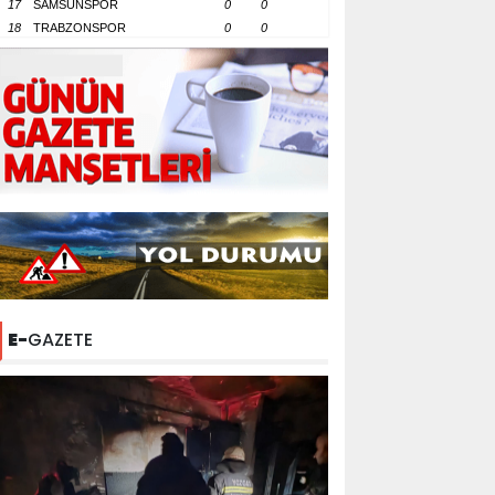
17
SAMSUNSPOR
0
0
18
TRABZONSPOR
0
0
E-
GAZETE