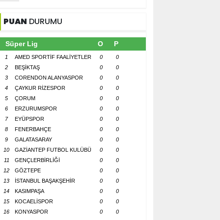
PUAN
DURUMU
Süper Lig
O
P
1
AMED SPORTİF FAALİYETLER
0
0
2
BEŞİKTAŞ
0
0
3
CORENDON ALANYASPOR
0
0
4
ÇAYKUR RİZESPOR
0
0
5
ÇORUM
0
0
6
ERZURUMSPOR
0
0
7
EYÜPSPOR
0
0
8
FENERBAHÇE
0
0
9
GALATASARAY
0
0
10
GAZİANTEP FUTBOL KULÜBÜ
0
0
11
GENÇLERBİRLİĞİ
0
0
12
GÖZTEPE
0
0
13
İSTANBUL BAŞAKŞEHİR
0
0
14
KASIMPAŞA
0
0
15
KOCAELİSPOR
0
0
16
KONYASPOR
0
0