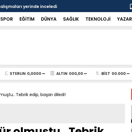
çalışmaları yerinde inceledi
Bakan Gürle
SPOR
EĞİTİM
DÜNYA
SAĞLIK
TEKNOLOJİ
YAZAR
STERLIN
0,0000
ALTIN
000,00
BİST
00.000
uştu.. Tebrik edip, başarı diledi!
r olmuştu.. Tebrik