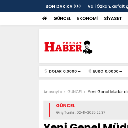
ken tarih
SON DAKİKA
Vali Özkan, asfalt 
GÜNCEL
EKONOMİ
SİYASET
DOLAR
0,0000
EURO
0,0000
Anasayfa
GÜNCEL
Yeni Genel Müdür olm
GÜNCEL
Giriş Tarihi : 02-11-2025 22:37
Yeni Genel Müdü