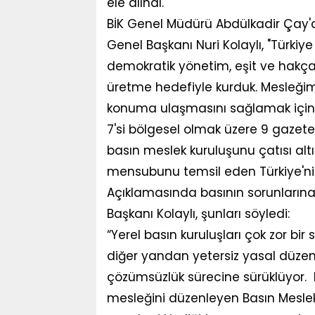
ele alındı.
BİK Genel Müdürü Abdülkadir Çay'a 
Genel Başkanı Nuri Kolaylı, "Türki
demokratik yönetim, eşit ve hakça 
üretme hedefiyle kurduk. Mesleğim
konuma ulaşmasını sağlamak için ö
7'si bölgesel olmak üzere 9 gazete
basın meslek kuruluşunu çatısı alt
mensubunu temsil eden Türkiye'nin
Açıklamasında basının sorunların
Başkanı Kolaylı, şunları söyledi:
“Yerel basın kuruluşları çok zor bi
diğer yandan yetersiz yasal düzen
çözümsüzlük sürecine sürüklüyor. E
mesleğini düzenleyen Basın Mesle