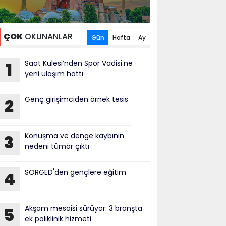
ÇOK
OKUNANLAR
Gün
Hafta
Ay
Saat Kulesi’nden Spor Vadisi’ne
1
yeni ulaşım hattı
Genç girişimciden örnek tesis
2
Konuşma ve denge kaybının
3
nedeni tümör çıktı
SORGED'den gençlere eğitim
4
Akşam mesaisi sürüyor: 3 branşta
5
ek poliklinik hizmeti