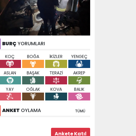
BURÇ
YORUMLARI
KOÇ
BOĞA
İKİZLER
YENGEÇ
ASLAN
BAŞAK
TERAZİ
AKREP
YAY
OĞLAK
KOVA
BALIK
ANKET
OYLAMA
TÜMÜ