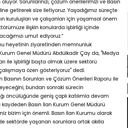
luyor. Sorunlarınızı, çözüm önerilerimizi ve Basın
ine getirerek size iletiyoruz. Yaşadığımız süreçte
n kuruluşları ve çalışanları için yaşamsal önem
ümüze ilişkin konularda işbirliği içinde
acağımızı umut ediyoruz.”
nu heyetinin ziyaretinden memnunluk
 Kurum Genel Müdürü Abdülkadir Çay da, "Medya
rı ile işbirliği başta olmak üzere sektörü
e çalışmaya özen gösteriyoruz" dedi.
n Basının Sorunları ve Çözüm Önerileri Raporu ile
leyeceğini, bundan sonraki sürecin
ığı öncülüğünde geniş çaplı katılımla devam
nı kaydeden Basın İlan Kurum Genel Müdürü
niz bizim için önemli. Basın İlan Kurumu olarak
e sektörde yaşanan sorunlara ortak akılla