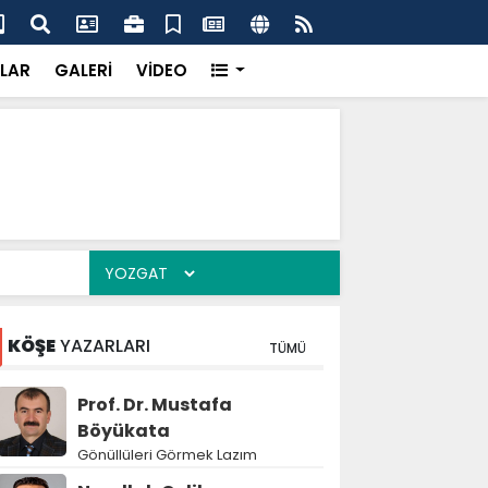
k’ten “Tek Çatı” mesajı
Hed
LAR
GALERİ
VİDEO
KÖŞE
YAZARLARI
TÜMÜ
Prof. Dr. Mustafa
Böyükata
Gönüllüleri Görmek Lazım