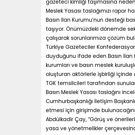
gazeteci kimliği taşımasına neden o
Meslek Yasası taslağımızı rapor hal
Basın İlan Kurumu’nun desteği bası
taşıyor. Önümüzdeki dönemde sektör
çalışarak sorunlarımıza çözüm bul
Türkiye Gazeteciler Konfederasyo
duyduğunu ifade eden Basın İlan
kurumları ve basın meslek kuruluşla
oluşturan aktörlerle işbirliği içind
TGK temsilcileri tarafından sunula
Basın Meslek Yasası taslağını ince
Cumhurbaşkanlığı İletişim Başkanl
etmesi için girişimde bulunacağı
Abdülkadir Çay, “Görüş ve önerileri
yasa ve yönetmelikler çerçevesind