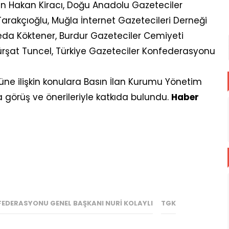
 Hakan Kiracı, Doğu Anadolu Gazeteciler
arakçıoğlu, Muğla İnternet Gazetecileri Derneği
Seda Köktener, Burdur Gazeteciler Cemiyeti
Kürşat Tuncel, Türkiye Gazeteciler Konfederasyonu
üne ilişkin konulara Basın İlan Kurumu Yönetim
görüş ve önerileriyle katkıda bulundu.
Haber
FEDERASYONU GENEL BAŞKANI NURI KOLAYLI
TGK