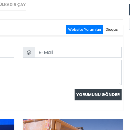
ÜLKADIR ÇAY
Website Yorumları
Disqus
Email
@