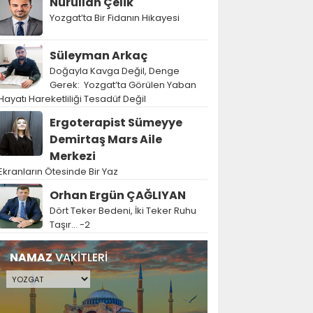
Nurullah Çelik
Yozgat’ta Bir Fidanın Hikayesi
Süleyman Arkaç
Doğayla Kavga Değil, Denge
Gerek: Yozgat’ta Görülen Yaban
Hayatı Hareketliliği Tesadüf Değil
Ergoterapist Sümeyye
Demirtaş Mars Aile
Merkezi
Ekranların Ötesinde Bir Yaz
Orhan Ergün ÇAĞLIYAN
Dört Teker Bedeni, İki Teker Ruhu
Taşır… -2
NAMAZ
VAKİTLERİ