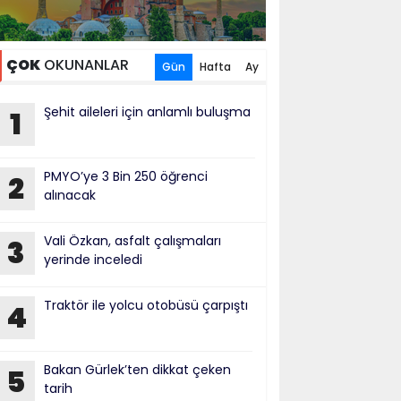
ÇOK
OKUNANLAR
Gün
Hafta
Ay
Şehit aileleri için anlamlı buluşma
1
PMYO’ye 3 Bin 250 öğrenci
2
alınacak
Vali Özkan, asfalt çalışmaları
3
yerinde inceledi
Traktör ile yolcu otobüsü çarpıştı
4
Bakan Gürlek’ten dikkat çeken
5
tarih