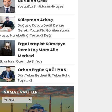
Nurullah Çelik
Yozgat’ta Bir Fidanın Hikayesi
Süleyman Arkaç
Doğayla Kavga Değil, Denge
Gerek: Yozgat’ta Görülen Yaban
Hayatı Hareketliliği Tesadüf Değil
Ergoterapist Sümeyye
Demirtaş Mars Aile
Merkezi
Ekranların Ötesinde Bir Yaz
Orhan Ergün ÇAĞLIYAN
Dört Teker Bedeni, İki Teker Ruhu
Taşır… -2
NAMAZ
VAKİTLERİ