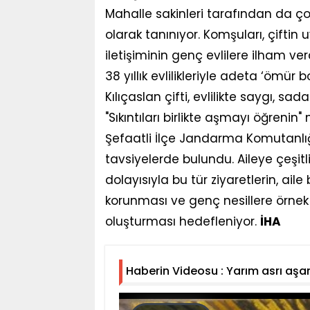
Mahalle sakinleri tarafından da çok 
olarak tanınıyor. Komşuları, çiftin 
iletişiminin genç evlilere ilham ver
38 yıllık evlilikleriyle adeta ‘ömü
Kılıçaslan çifti, evlilikte saygı, 
"Sıkıntıları birlikte aşmayı öğrenin" 
Şefaatli İlçe Jandarma Komutanlığı'
tavsiyelerde bulundu. Aileye çeşitli 
dolayısıyla bu tür ziyaretlerin, ail
korunması ve genç nesillere örnek
oluşturması hedefleniyor.
İHA
Haberin Videosu : Yarım asrı aşan m