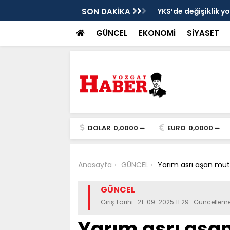
cek
SON DAKİKA
YKS’de değişiklik y
GÜNCEL
EKONOMİ
SİYASET
DOLAR
0,0000
EURO
0,0000
Anasayfa
GÜNCEL
Yarım asrı aşan mutlul
GÜNCEL
Giriş Tarihi : 21-09-2025 11:29 Güncellem
Yarım asrı aşan 