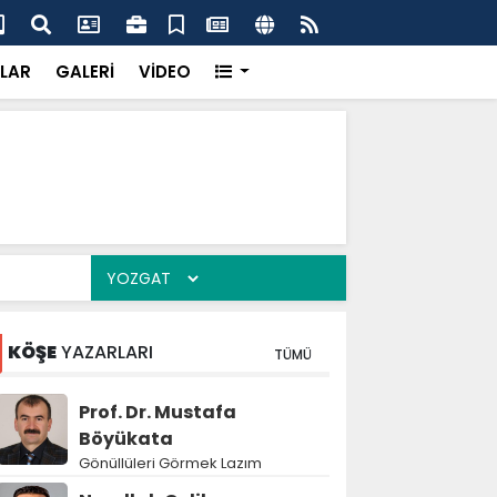
dikkatsizlik büyük felakete dönüşebilir”
Val
LAR
GALERİ
VİDEO
KÖŞE
YAZARLARI
TÜMÜ
Prof. Dr. Mustafa
Böyükata
Gönüllüleri Görmek Lazım