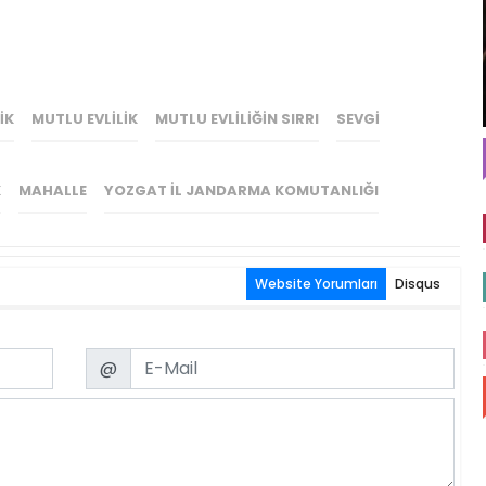
IK
MUTLU EVLILIK
MUTLU EVLILIĞIN SIRRI
SEVGI
K
MAHALLE
YOZGAT İL JANDARMA KOMUTANLIĞI
Website Yorumları
Disqus
Email
@