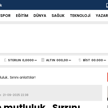
ok
“Küçük bir 
SPOR
EĞİTİM
DÜNYA
SAĞLIK
TEKNOLOJİ
YAZAR
STERLIN
0,0000
ALTIN
000,00
BİST
00.000
uk.. Sırrını anlattılar!
e : 21-09-2025 22:38
mutluluk.. Sırrını