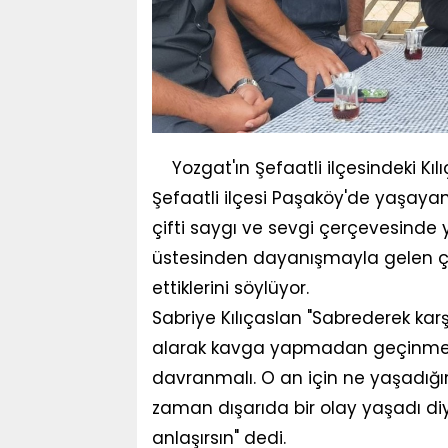
Yozgat'ın Şefaatli ilçesindeki Kılı
Şefaatli ilçesi Paşaköy'de yaşayan 
çifti saygı ve sevgi çerçevesinde yür
üstesinden dayanışmayla gelen çift,
ettiklerini söylüyor.
Sabriye Kılıçaslan "Sabrederek karşı
alarak kavga yapmadan geçinmek ge
davranmalı. O an için ne yaşadığını 
zaman dışarıda bir olay yaşadı di
anlaşırsın" dedi.