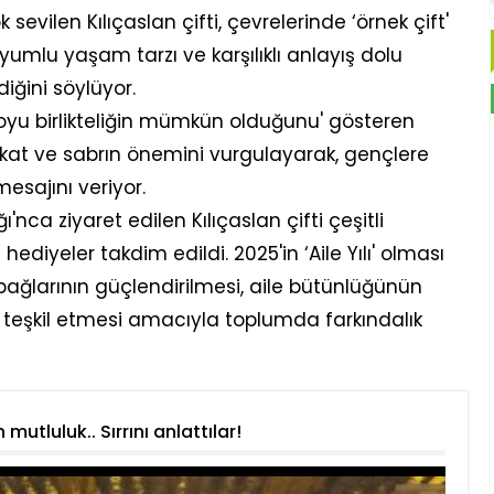
sevilen Kılıçaslan çifti, çevrelerinde ‘örnek çift'
uyumlu yaşam tarzı ve karşılıklı anlayış dolu
diğini söylüyor.
r boyu birlikteliğin mümkün olduğunu' gösteren
sadakat ve sabrın önemini vurgulayarak, gençlere
mesajını veriyor.
nca ziyaret edilen Kılıçaslan çifti çeşitli
hediyeler takdim edildi. 2025'in ‘Aile Yılı' olması
e bağlarının güçlendirilmesi, aile bütünlüğünün
 teşkil etmesi amacıyla toplumda farkındalık
utluluk.. Sırrını anlattılar!