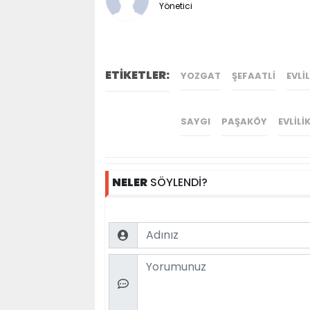
Yönetici
ETİKETLER:
YOZGAT
ŞEFAATLI
EVLIL
SAYGI
PAŞAKÖY
EVLILI
NELER
SÖYLENDİ?
Name
Comment