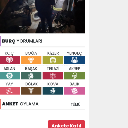
BURÇ
YORUMLARI
KOÇ
BOĞA
İKİZLER
YENGEÇ
ASLAN
BAŞAK
TERAZİ
AKREP
YAY
OĞLAK
KOVA
BALIK
ANKET
OYLAMA
TÜMÜ