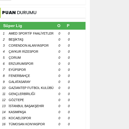
PUAN
DURUMU
Süper Lig
O
P
1
AMED SPORTİF FAALİYETLER
0
0
2
BEŞİKTAŞ
0
0
3
CORENDON ALANYASPOR
0
0
4
ÇAYKUR RİZESPOR
0
0
5
ÇORUM
0
0
6
ERZURUMSPOR
0
0
7
EYÜPSPOR
0
0
8
FENERBAHÇE
0
0
9
GALATASARAY
0
0
10
GAZİANTEP FUTBOL KULÜBÜ
0
0
11
GENÇLERBİRLİĞİ
0
0
12
GÖZTEPE
0
0
13
İSTANBUL BAŞAKŞEHİR
0
0
14
KASIMPAŞA
0
0
15
KOCAELİSPOR
0
0
16
TÜMOSAN KONYASPOR
0
0