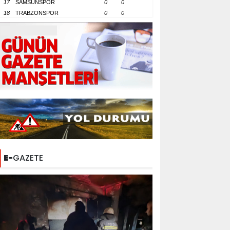
17
SAMSUNSPOR
0
0
18
TRABZONSPOR
0
0
E-
GAZETE