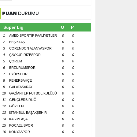
PUAN
DURUMU
Süper Lig
O
P
1
AMED SPORTİF FAALİYETLER
0
0
2
BEŞİKTAŞ
0
0
3
CORENDON ALANYASPOR
0
0
4
ÇAYKUR RİZESPOR
0
0
5
ÇORUM
0
0
6
ERZURUMSPOR
0
0
7
EYÜPSPOR
0
0
8
FENERBAHÇE
0
0
9
GALATASARAY
0
0
10
GAZİANTEP FUTBOL KULÜBÜ
0
0
11
GENÇLERBİRLİĞİ
0
0
12
GÖZTEPE
0
0
13
İSTANBUL BAŞAKŞEHİR
0
0
14
KASIMPAŞA
0
0
15
KOCAELİSPOR
0
0
16
KONYASPOR
0
0