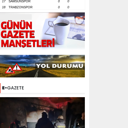
17
SAMSUNSPOR
0
0
18
TRABZONSPOR
0
0
E-
GAZETE