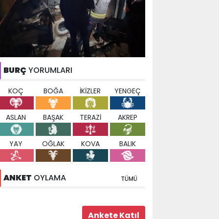
BURÇ
YORUMLARI
KOÇ
BOĞA
İKİZLER
YENGEÇ
ASLAN
BAŞAK
TERAZİ
AKREP
YAY
OĞLAK
KOVA
BALIK
ANKET
OYLAMA
TÜMÜ