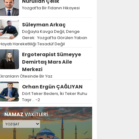
Nurullah Çelik
Yozgat’ta Bir Fidanın Hikayesi
Süleyman Arkaç
Doğayla Kavga Değil, Denge
Gerek: Yozgat’ta Görülen Yaban
Hayatı Hareketliliği Tesadüf Değil
Ergoterapist Sümeyye
Demirtaş Mars Aile
Merkezi
Ekranların Ötesinde Bir Yaz
Orhan Ergün ÇAĞLIYAN
Dört Teker Bedeni, İki Teker Ruhu
Taşır… -2
NAMAZ
VAKİTLERİ