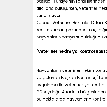
başladı. Türkiye'nin farklı illerin
alıcılarla buluşurken, veteriner h
sunulmuyor.
Kocaeli Veteriner Hekimler Odası B
kentte kurban pazarlarının açıldığını
hayvanların satışa sunulduğunu aç
"Veteriner hekim yol kontrol nokt
Hayvanların veteriner hekim kon
vurgulayan Başkan Bostancı, "Tar
uygulama ile veteriner yol kontrol
Güneydoğu Anadolu bölgesinden bö
bu noktalarda hayvanların kontrolü