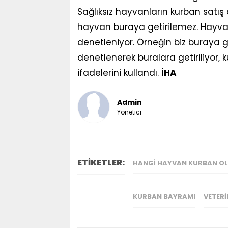
Sağlıksız hayvanların kurban satış 
hayvan buraya getirilemez. Hayvanl
denetleniyor. Örneğin biz buraya 
denetlenerek buralara getiriliyor
ifadelerini kullandı.
İHA
Admin
Yönetici
ETİKETLER:
HANGI HAYVAN KURBAN O
KURBAN BAYRAMI
VETERI