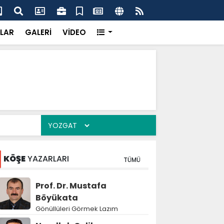
k’ten “Tek Çatı” mesajı
Hed
LAR
GALERİ
VİDEO
KÖŞE
YAZARLARI
TÜMÜ
Prof. Dr. Mustafa
Böyükata
Gönüllüleri Görmek Lazım