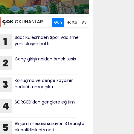
ÇOK
OKUNANLAR
Gün
Hafta
Ay
Saat Kulesi’nden Spor Vadisi’ne
1
yeni ulaşım hattı
Genç girişimciden örnek tesis
2
Konuşma ve denge kaybının
3
nedeni tümör çıktı
SORGED'den gençlere eğitim
4
Akşam mesaisi sürüyor: 3 branşta
5
ek poliklinik hizmeti