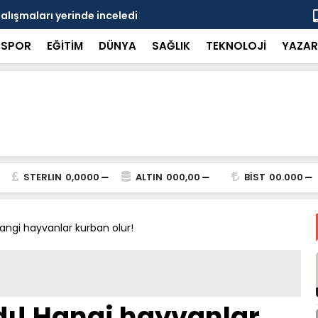
çalışmaları yerinde inceledi
Bakan Gürle
SPOR
EĞİTİM
DÜNYA
SAĞLIK
TEKNOLOJİ
YAZAR
STERLIN
0,0000
ALTIN
000,00
BİST
00.000
angi hayvanlar kurban olur!
ı! Hangi hayvanlar