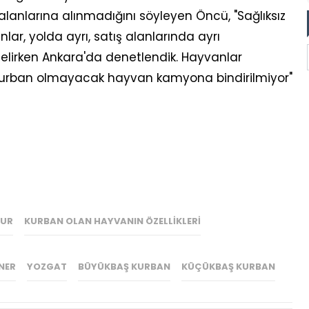
alanlarına alınmadığını söyleyen Öncü, "Sağlıksız
ar, yolda ayrı, satış alanlarında ayrı
gelirken Ankara'da denetlendik. Hayvanlar
, kurban olmayacak hayvan kamyona bindirilmiyor"
LUR
KURBAN OLAN HAYVANIN ÖZELLIKLERI
NER
YOZGAT
BÜYÜKBAŞ KURBAN
KÜÇÜKBAŞ KURBAN