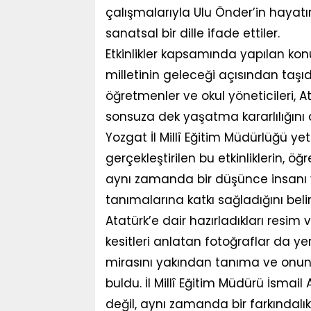
çalışmalarıyla Ulu Önder’in hayatın
sanatsal bir dille ifade ettiler.
Etkinlikler kapsamında yapılan konu
milletinin geleceği açısından taşı
öğretmenler ve okul yöneticileri, 
sonsuza dek yaşatma kararlılığını di
Yozgat İl Millî Eğitim Müdürlüğü yetk
gerçekleştirilen bu etkinliklerin, öğ
aynı zamanda bir düşünce insanı v
tanımalarına katkı sağladığını beli
Atatürk’e dair hazırladıkları resi
kesitleri anlatan fotoğraflar da ye
mirasını yakından tanıma ve onun gö
buldu. İl Millî Eğitim Müdürü İsmai
değil, aynı zamanda bir farkındalı