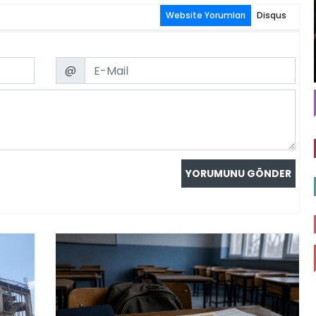
Website Yorumları
Disqus
Email
@