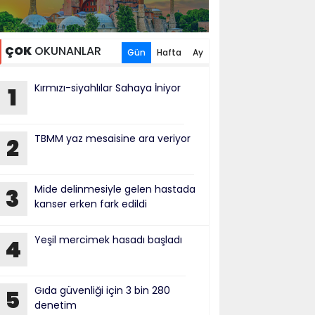
ÇOK
OKUNANLAR
Gün
Hafta
Ay
Kırmızı-siyahlılar Sahaya İniyor
1
TBMM yaz mesaisine ara veriyor
2
Mide delinmesiyle gelen hastada
3
kanser erken fark edildi
Yeşil mercimek hasadı başladı
4
Gıda güvenliği için 3 bin 280
5
denetim