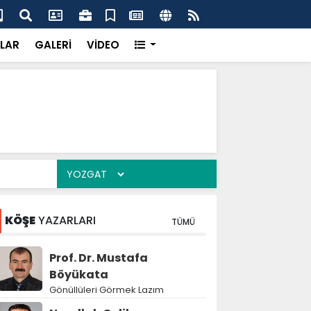
'dan UMKE'ye övgü
Gay
LAR
GALERİ
VİDEO
KÖŞE
YAZARLARI
TÜMÜ
Prof. Dr. Mustafa
Böyükata
Gönüllüleri Görmek Lazım