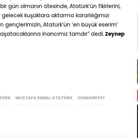
ir gün olmanın ötesinde, Atatürk’ün fikirlerini,
 gelecek kuşaklara aktarma kararlılığımızı
en gençlerimizin, Atatürk’ün ‘en büyük eserim’
aşatacaklarına inancımız tamdır” dedi.
Zeynep
TÜRK
MUSTAFA KEMAL ATATÜRK
CUMHURIYET