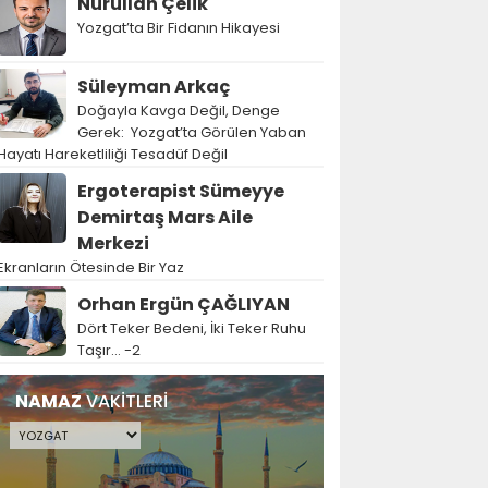
Nurullah Çelik
Yozgat’ta Bir Fidanın Hikayesi
Süleyman Arkaç
Doğayla Kavga Değil, Denge
Gerek: Yozgat’ta Görülen Yaban
Hayatı Hareketliliği Tesadüf Değil
Ergoterapist Sümeyye
Demirtaş Mars Aile
Merkezi
Ekranların Ötesinde Bir Yaz
Orhan Ergün ÇAĞLIYAN
Dört Teker Bedeni, İki Teker Ruhu
Taşır… -2
NAMAZ
VAKİTLERİ