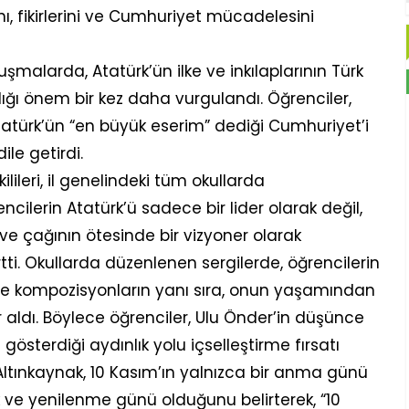
ı, fikirlerini ve Cumhuriyet mücadelesini
şmalarda, Atatürk’ün ilke ve inkılaplarının Türk
dığı önem bir kez daha vurgulandı. Öğrenciler,
Atatürk’ün “en büyük eserim” dediği Cumhuriyet’i
le getirdi.
ilileri, il genelindeki tüm okullarda
rencilerin Atatürk’ü sadece bir lider olarak değil,
e çağının ötesinde bir vizyoner olarak
rtti. Okullarda düzenlenen sergilerde, öğrencilerin
m ve kompozisyonların yanı sıra, onun yaşamından
r aldı. Böylece öğrenciler, Ulu Önder’in düşünce
sterdiği aydınlık yolu içselleştirme fırsatı
l Altınkaynak, 10 Kasım’ın yalnızca bir anma günü
k ve yenilenme günü olduğunu belirterek, “10