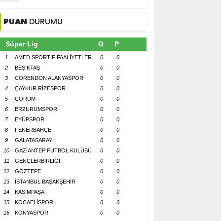
PUAN
DURUMU
Süper Lig
O
P
1
AMED SPORTİF FAALİYETLER
0
0
2
BEŞİKTAŞ
0
0
3
CORENDON ALANYASPOR
0
0
4
ÇAYKUR RİZESPOR
0
0
5
ÇORUM
0
0
6
ERZURUMSPOR
0
0
7
EYÜPSPOR
0
0
8
FENERBAHÇE
0
0
9
GALATASARAY
0
0
10
GAZİANTEP FUTBOL KULÜBÜ
0
0
11
GENÇLERBİRLİĞİ
0
0
12
GÖZTEPE
0
0
13
İSTANBUL BAŞAKŞEHİR
0
0
14
KASIMPAŞA
0
0
15
KOCAELİSPOR
0
0
16
KONYASPOR
0
0