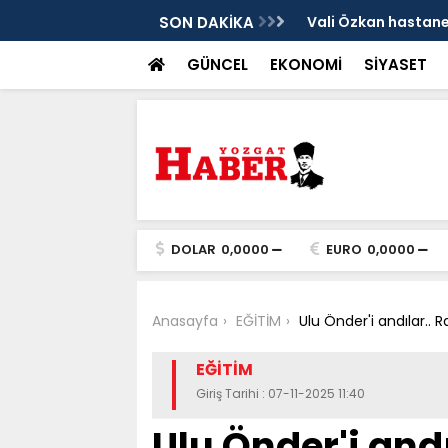
sis
SON DAKİKA
Vali Özkan hastanen
GÜNCEL
EKONOMİ
SİYASET
DOLAR
0,0000
EURO
0,0000
Anasayfa
EĞİTİM
Ulu Önder'i andılar..
EĞİTİM
Giriş Tarihi : 07-11-2025 11:40
Ulu Önder'i and