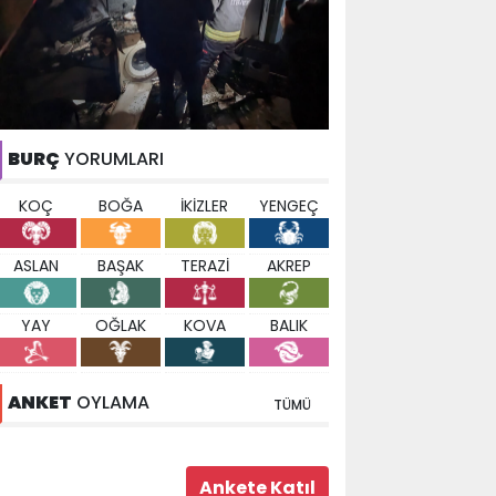
BURÇ
YORUMLARI
KOÇ
BOĞA
İKİZLER
YENGEÇ
ASLAN
BAŞAK
TERAZİ
AKREP
YAY
OĞLAK
KOVA
BALIK
ANKET
OYLAMA
TÜMÜ