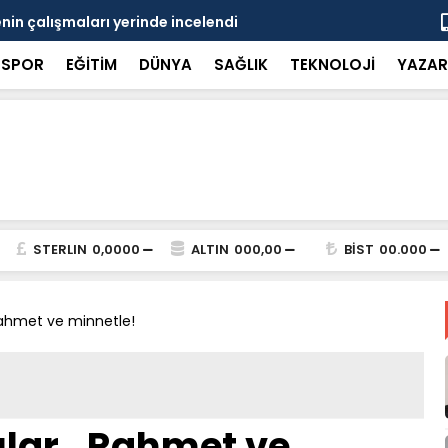
in çalışmaları yerinde incelendi
Karaarslan
SPOR
EĞİTİM
DÜNYA
SAĞLIK
TEKNOLOJİ
YAZAR
STERLIN
0,0000
ALTIN
000,00
BİST
00.000
 Rahmet ve minnetle!
ılar.. Rahmet ve