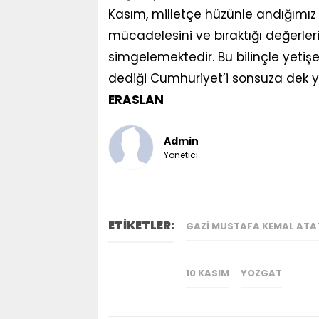
Kasım, milletçe hüzünle andığımız b
mücadelesini ve bıraktığı değerleri
simgelemektedir. Bu bilinçle yetiş
dediği Cumhuriyet’i sonsuza dek y
ERASLAN
Admin
Yönetici
ETİKETLER:
GAZI MUSTAFA KEMAL ATA
10 KASIM
YOZGAT