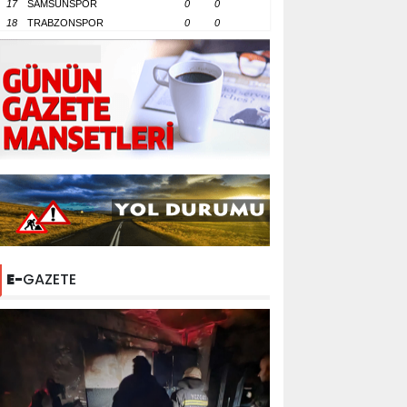
17
SAMSUNSPOR
0
0
18
TRABZONSPOR
0
0
E-
GAZETE