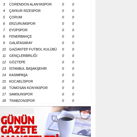
3
CORENDON ALANYASPOR
0
0
4
ÇAYKUR RİZESPOR
0
0
5
ÇORUM
0
0
6
ERZURUMSPOR
0
0
7
EYÜPSPOR
0
0
8
FENERBAHÇE
0
0
9
GALATASARAY
0
0
10
GAZİANTEP FUTBOL KULÜBÜ
0
0
11
GENÇLERBİRLİĞİ
0
0
12
GÖZTEPE
0
0
13
İSTANBUL BAŞAKŞEHİR
0
0
14
KASIMPAŞA
0
0
15
KOCAELİSPOR
0
0
16
TÜMOSAN KONYASPOR
0
0
17
SAMSUNSPOR
0
0
18
TRABZONSPOR
0
0