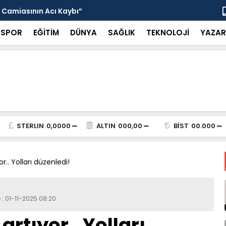
 Camiasının Acı Kaybı”
Alkan ve Al
SPOR
EĞİTİM
DÜNYA
SAĞLIK
TEKNOLOJİ
YAZAR
STERLIN
0,0000
ALTIN
000,00
BİST
00.000
r.. Yolları düzenledi!
 : 01-11-2025 08:20
rtıyor.. Yolları