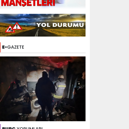
E-
GAZETE
BURÇ
YORUMLARI