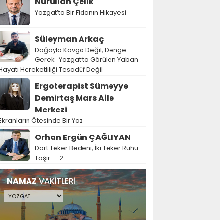
Nurullah Çelik
Yozgat’ta Bir Fidanın Hikayesi
Süleyman Arkaç
Doğayla Kavga Değil, Denge
Gerek: Yozgat’ta Görülen Yaban
Hayatı Hareketliliği Tesadüf Değil
Ergoterapist Sümeyye
Demirtaş Mars Aile
Merkezi
Ekranların Ötesinde Bir Yaz
Orhan Ergün ÇAĞLIYAN
Dört Teker Bedeni, İki Teker Ruhu
Taşır… -2
NAMAZ
VAKİTLERİ