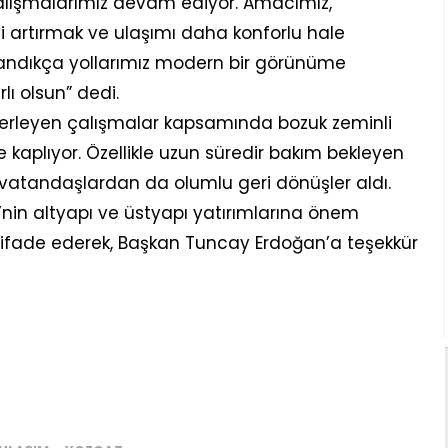
alışmalarımız devam ediyor. Amacımız,
i artırmak ve ulaşımı daha konforlu hale
andıkça yollarımız modern bir görünüme
ı olsun” dedi.
de ilerleyen çalışmalar kapsamında bozuk zeminli
 ile kaplıyor. Özellikle uzun süredir bakım bekleyen
vatandaşlardan da olumlu geri dönüşler aldı.
i’nin altyapı ve üstyapı yatırımlarına önem
ifade ederek, Başkan Tuncay Erdoğan’a teşekkür