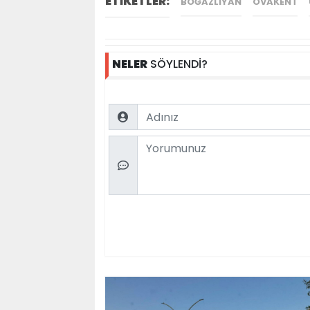
ETİKETLER:
BOĞAZLIYAN
OVAKENT
NELER
SÖYLENDİ?
Name
Comment