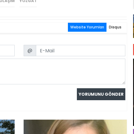
ULAŞIM
YOZGAT
Website Yorumları
Disqus
Email
@