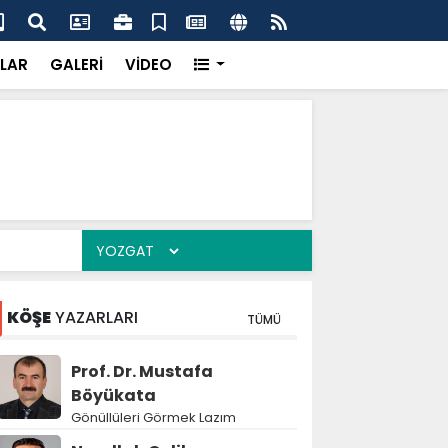
tıntaş Aileleri Düğün Sevinci Yaşadı
Top
LAR
GALERİ
VİDEO
KÖŞE
YAZARLARI
TÜMÜ
Prof. Dr. Mustafa
Böyükata
Gönüllüleri Görmek Lazım