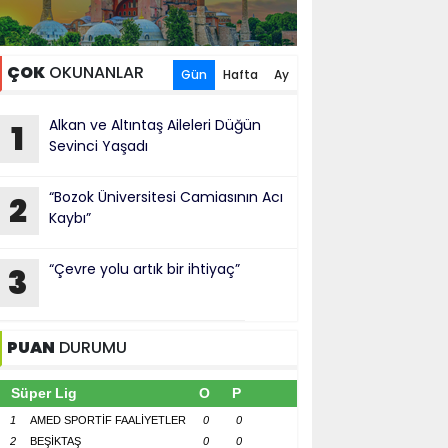
ÇOK
OKUNANLAR
Gün
Hafta
Ay
Alkan ve Altıntaş Aileleri Düğün
1
Sevinci Yaşadı
“Bozok Üniversitesi Camiasının Acı
2
Kaybı”
“Çevre yolu artık bir ihtiyaç”
3
PUAN
DURUMU
Süper Lig
O
P
1
AMED SPORTİF FAALİYETLER
0
0
2
BEŞİKTAŞ
0
0