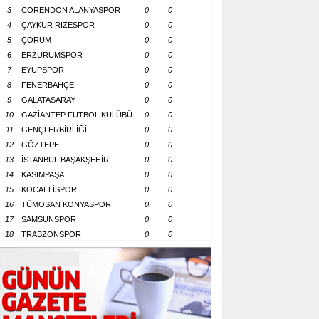
3
CORENDON ALANYASPOR
0
0
4
ÇAYKUR RİZESPOR
0
0
5
ÇORUM
0
0
6
ERZURUMSPOR
0
0
7
EYÜPSPOR
0
0
8
FENERBAHÇE
0
0
9
GALATASARAY
0
0
10
GAZİANTEP FUTBOL KULÜBÜ
0
0
11
GENÇLERBİRLİĞİ
0
0
12
GÖZTEPE
0
0
13
İSTANBUL BAŞAKŞEHİR
0
0
14
KASIMPAŞA
0
0
15
KOCAELİSPOR
0
0
16
TÜMOSAN KONYASPOR
0
0
17
SAMSUNSPOR
0
0
18
TRABZONSPOR
0
0