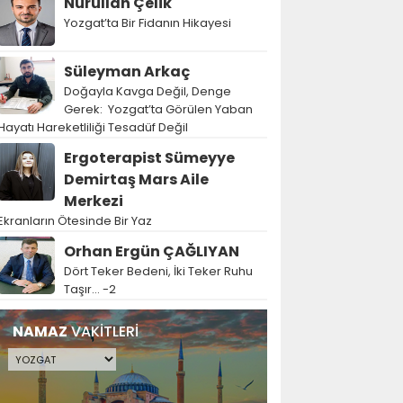
Nurullah Çelik
Yozgat’ta Bir Fidanın Hikayesi
Süleyman Arkaç
Doğayla Kavga Değil, Denge
Gerek: Yozgat’ta Görülen Yaban
Hayatı Hareketliliği Tesadüf Değil
Ergoterapist Sümeyye
Demirtaş Mars Aile
Merkezi
Ekranların Ötesinde Bir Yaz
Orhan Ergün ÇAĞLIYAN
Dört Teker Bedeni, İki Teker Ruhu
Taşır… -2
NAMAZ
VAKİTLERİ