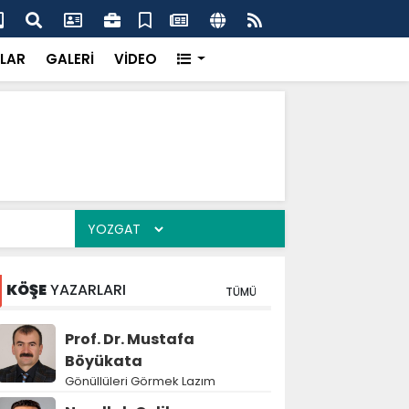
tıntaş Aileleri Düğün Sevinci Yaşadı
Top
LAR
GALERİ
VİDEO
KÖŞE
YAZARLARI
TÜMÜ
Prof. Dr. Mustafa
Böyükata
Gönüllüleri Görmek Lazım