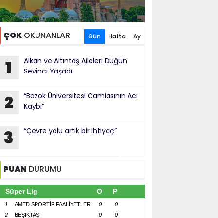
ÇOK
OKUNANLAR
Gün
Hafta
Ay
Alkan ve Altıntaş Aileleri Düğün
1
Sevinci Yaşadı
“Bozok Üniversitesi Camiasının Acı
2
Kaybı”
“Çevre yolu artık bir ihtiyaç”
3
PUAN
DURUMU
Süper Lig
O
P
1
AMED SPORTİF FAALİYETLER
0
0
2
BEŞİKTAŞ
0
0