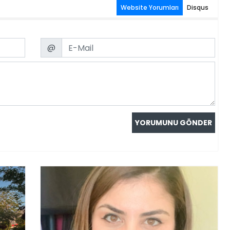
Website Yorumları
Disqus
Email
@