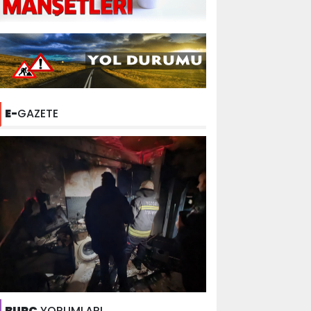
E-
GAZETE
BURÇ
YORUMLARI