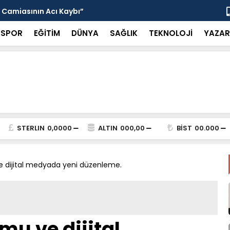
 Camiasının Acı Kaybı”
Alkan ve Al
SPOR
EĞİTİM
DÜNYA
SAĞLIK
TEKNOLOJİ
YAZAR
STERLIN
0,0000
ALTIN
000,00
BİST
00.000
ve dijital medyada yeni düzenleme.
mu ve dijital