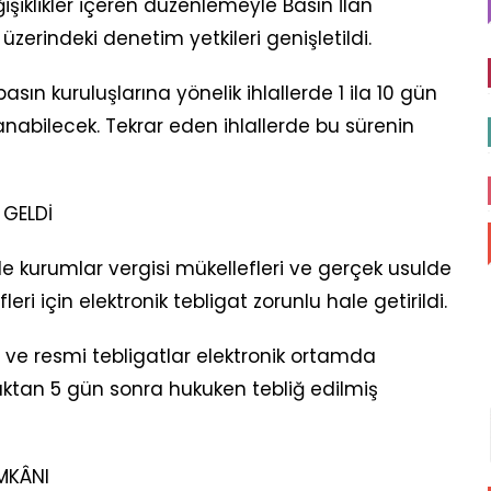
şiklikler içeren düzenlemeyle Basın İlan
üzerindeki denetim yetkileri genişletildi.
ın kuruluşlarına yönelik ihlallerde 1 ila 10 gün
nabilecek. Tekrar eden ihlallerde bu sürenin
 GELDİ
le kurumlar vergisi mükellefleri ve gerçek usulde
leri için elektronik tebligat zorunlu hale getirildi.
i ve resmi tebligatlar elektronik ortamda
ştıktan 5 gün sonra hukuken tebliğ edilmiş
MKÂNI