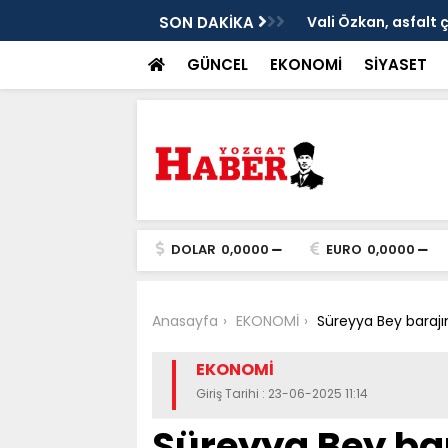
ken tarih
SON DAKİKA
Vali Özkan, asfalt 
GÜNCEL
EKONOMİ
SİYASET
DOLAR
0,0000
EURO
0,0000
Anasayfa
EKONOMİ
Süreyya Bey barajı
EKONOMİ
Giriş Tarihi : 23-06-2025 11:14
Süreyya Bey ba