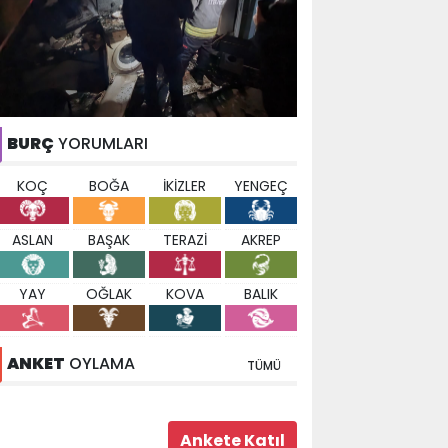
BURÇ
YORUMLARI
KOÇ
BOĞA
İKİZLER
YENGEÇ
ASLAN
BAŞAK
TERAZİ
AKREP
YAY
OĞLAK
KOVA
BALIK
ANKET
OYLAMA
TÜMÜ