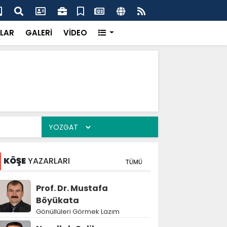
k’ten “Tek Çatı” mesajı
Hed
LAR
GALERİ
VİDEO
KÖŞE
YAZARLARI
TÜMÜ
Prof. Dr. Mustafa
Böyükata
Gönüllüleri Görmek Lazım