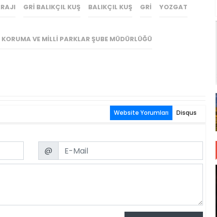
RAJI
GRI BALIKÇIL KUŞ
BALIKÇIL KUŞ
GRI
YOZGAT
KORUMA VE MILLI PARKLAR ŞUBE MÜDÜRLÜĞÜ
Website Yorumları
Disqus
Email
@