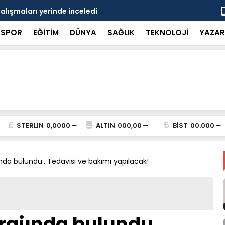
çalışmaları yerinde inceledi
Bakan Gürle
SPOR
EĞİTİM
DÜNYA
SAĞLIK
TEKNOLOJİ
YAZAR
STERLIN
0,0000
ALTIN
000,00
BİST
00.000
nda bulundu.. Tedavisi ve bakımı yapılacak!
rajında bulundu..