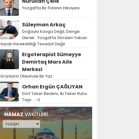
Nurullah Çelik
Yozgat’ta Bir Fidanın Hikayesi
Süleyman Arkaç
Doğayla Kavga Değil, Denge
Gerek: Yozgat’ta Görülen Yaban
Hayatı Hareketliliği Tesadüf Değil
Ergoterapist Sümeyye
Demirtaş Mars Aile
Merkezi
Ekranların Ötesinde Bir Yaz
Orhan Ergün ÇAĞLIYAN
Dört Teker Bedeni, İki Teker Ruhu
Taşır… -2
NAMAZ
VAKİTLERİ