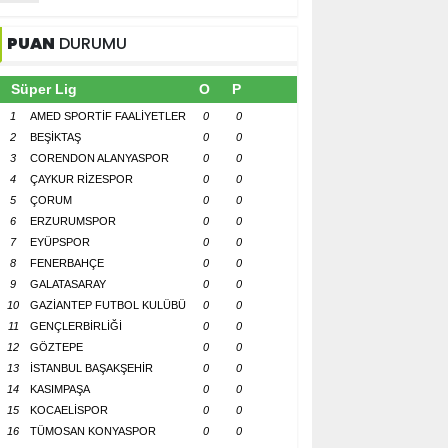
PUAN
DURUMU
Süper Lig
O
P
1
AMED SPORTİF FAALİYETLER
0
0
2
BEŞİKTAŞ
0
0
3
CORENDON ALANYASPOR
0
0
4
ÇAYKUR RİZESPOR
0
0
5
ÇORUM
0
0
6
ERZURUMSPOR
0
0
7
EYÜPSPOR
0
0
8
FENERBAHÇE
0
0
9
GALATASARAY
0
0
10
GAZİANTEP FUTBOL KULÜBÜ
0
0
11
GENÇLERBİRLİĞİ
0
0
12
GÖZTEPE
0
0
13
İSTANBUL BAŞAKŞEHİR
0
0
14
KASIMPAŞA
0
0
15
KOCAELİSPOR
0
0
16
TÜMOSAN KONYASPOR
0
0