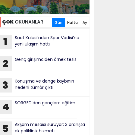
ÇOK
OKUNANLAR
Gün
Hafta
Ay
Saat Kulesi’nden Spor Vadisi’ne
1
yeni ulaşım hattı
Genç girişimciden örnek tesis
2
Konuşma ve denge kaybının
3
nedeni tümör çıktı
SORGED'den gençlere eğitim
4
Akşam mesaisi sürüyor: 3 branşta
5
ek poliklinik hizmeti