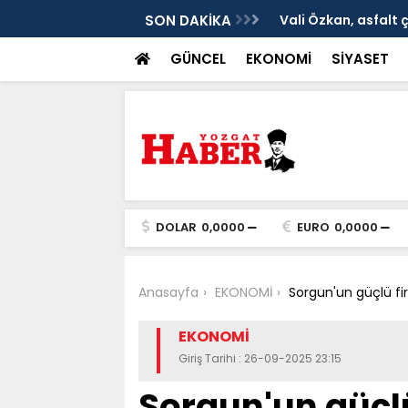
ken tarih
SON DAKİKA
Vali Özkan, asfalt 
GÜNCEL
EKONOMİ
SİYASET
DOLAR
0,0000
EURO
0,0000
Anasayfa
EKONOMİ
Sorgun'un güçlü fir
EKONOMİ
Giriş Tarihi : 26-09-2025 23:15
Sorgun'un güçlü