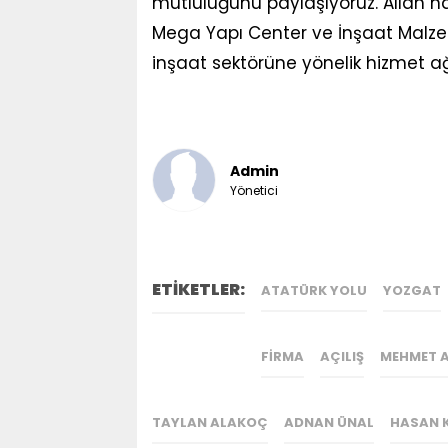
mutluluğunu paylaşıyoruz. Allah hay
Mega Yapı Center ve İnşaat Malzeme
inşaat sektörüne yönelik hizmet a
Admin
Yönetici
ETİKETLER:
ATATÜRK YOLU
YOZGAT
FIRMA
AÇILIŞ
MEHMET A
TAYLAN ALAKOÇ
ADNAN ÜNAL
HASAN 