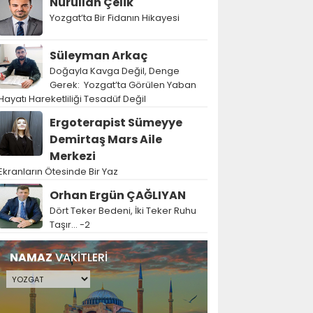
Nurullah Çelik
Yozgat’ta Bir Fidanın Hikayesi
Süleyman Arkaç
Doğayla Kavga Değil, Denge
Gerek: Yozgat’ta Görülen Yaban
Hayatı Hareketliliği Tesadüf Değil
Ergoterapist Sümeyye
Demirtaş Mars Aile
Merkezi
Ekranların Ötesinde Bir Yaz
Orhan Ergün ÇAĞLIYAN
Dört Teker Bedeni, İki Teker Ruhu
Taşır… -2
NAMAZ
VAKİTLERİ