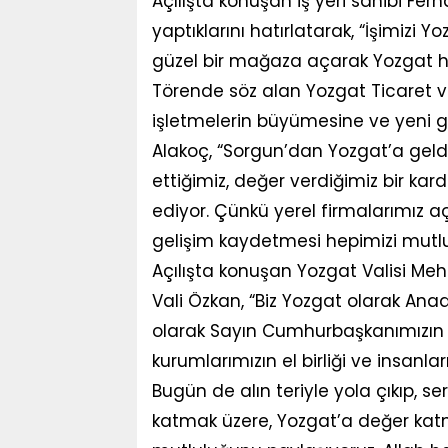
Açılışta konuşan iş yeri sahibi Fer
yaptıklarını hatırlatarak, “İşimizi 
güzel bir mağaza açarak Yozgat h
Törende söz alan Yozgat Ticaret v
işletmelerin büyümesine ve yeni gi
Alakoç, “Sorgun’dan Yozgat’a geldi
ettiğimiz, değer verdiğimiz bir kard
ediyor. Çünkü yerel firmalarımız a
gelişim kaydetmesi hepimizi mutlu 
Açılışta konuşan Yozgat Valisi Mehm
Vali Özkan, “Biz Yozgat olarak Anad
olarak Sayın Cumhurbaşkanımızın l
kurumlarımızın el birliği ve insan
Bugün de alın teriyle yola çıkıp, s
katmak üzere, Yozgat’a değer katm