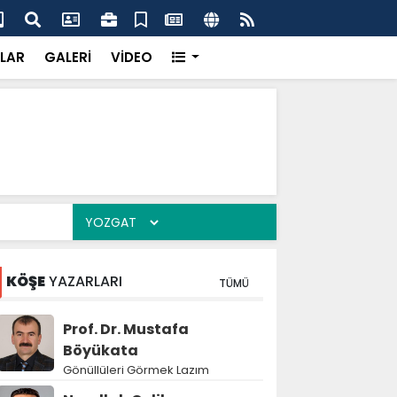
k’ten “Tek Çatı” mesajı
Hed
LAR
GALERİ
VİDEO
KÖŞE
YAZARLARI
TÜMÜ
Prof. Dr. Mustafa
Böyükata
Gönüllüleri Görmek Lazım