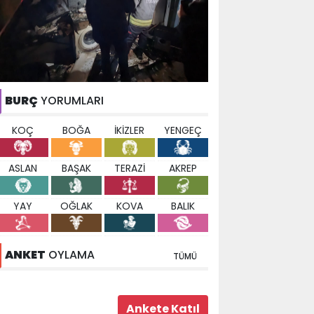
BURÇ
YORUMLARI
KOÇ
BOĞA
İKİZLER
YENGEÇ
ASLAN
BAŞAK
TERAZİ
AKREP
YAY
OĞLAK
KOVA
BALIK
ANKET
OYLAMA
TÜMÜ