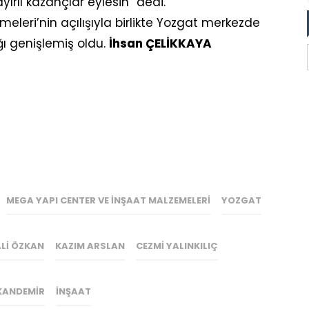
ırlı kazançlar eylesin” dedi.
leri’nin açılışıyla birlikte Yozgat merkezde
ğı genişlemiş oldu.
İhsan ÇELİKKAYA
MEGA YAPI CENTER VE İNŞAAT MALZEMELERI
YOZGAT
LI ÖZKAN
KAZIM ARSLAN
CEZMI YALINKILIÇ
KANDEMIR
İNŞAAT