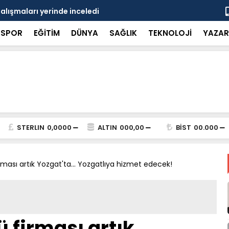
çalışmaları yerinde inceledi
Bakan Gürle
SPOR
EĞİTİM
DÜNYA
SAĞLIK
TEKNOLOJİ
YAZAR
STERLIN
0,0000
ALTIN
000,00
BİST
00.000
ması artık Yozgat'ta... Yozgatlıya hizmet edecek!
 firması artık