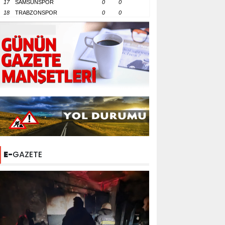
17
SAMSUNSPOR
0
0
18
TRABZONSPOR
0
0
E-
GAZETE