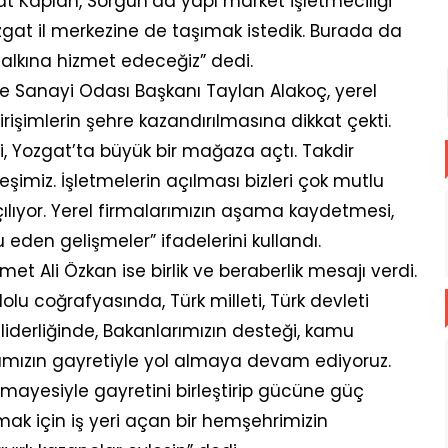
hat Kaplan, Sorgun’da yapı market işletmeciliği
Yozgat il merkezine de taşımak istedik. Burada da
alkına hizmet edeceğiz” dedi.
e Sanayi Odası Başkanı Taylan Alakoç, yerel
rişimlerin şehre kazandırılmasına dikkat çekti.
, Yozgat’ta büyük bir mağaza açtı. Takdir
eşimiz. İşletmelerin açılması bizleri çok mutlu
çılıyor. Yerel firmalarımızın aşama kaydetmesi,
eden gelişmeler” ifadelerini kullandı.
et Ali Özkan ise birlik ve beraberlik mesajı verdi.
olu coğrafyasında, Türk milleti, Türk devleti
iderliğinde, Bakanlarımızın desteği, kamu
larımızın gayretiyle yol almaya devam ediyoruz.
ermayesiyle gayretini birleştirip gücüne güç
ak için iş yeri açan bir hemşehrimizin