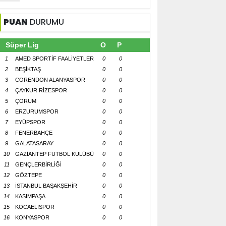
PUAN
DURUMU
Süper Lig
O
P
1
AMED SPORTİF FAALİYETLER
0
0
2
BEŞİKTAŞ
0
0
3
CORENDON ALANYASPOR
0
0
4
ÇAYKUR RİZESPOR
0
0
5
ÇORUM
0
0
6
ERZURUMSPOR
0
0
7
EYÜPSPOR
0
0
8
FENERBAHÇE
0
0
9
GALATASARAY
0
0
10
GAZİANTEP FUTBOL KULÜBÜ
0
0
11
GENÇLERBİRLİĞİ
0
0
12
GÖZTEPE
0
0
13
İSTANBUL BAŞAKŞEHİR
0
0
14
KASIMPAŞA
0
0
15
KOCAELİSPOR
0
0
16
KONYASPOR
0
0