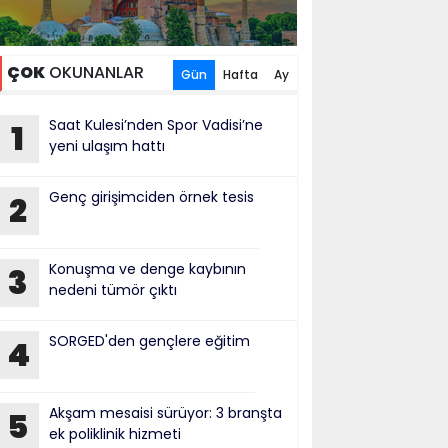
ÇOK
OKUNANLAR
Gün
Hafta
Ay
Saat Kulesi’nden Spor Vadisi’ne
1
yeni ulaşım hattı
Genç girişimciden örnek tesis
2
Konuşma ve denge kaybının
3
nedeni tümör çıktı
SORGED'den gençlere eğitim
4
Akşam mesaisi sürüyor: 3 branşta
5
ek poliklinik hizmeti