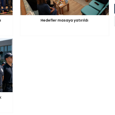
ı
Hedefler masaya yatırıldı
k