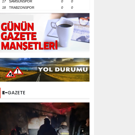
17
SAMSUNSPOR
0
0
18
TRABZONSPOR
0
0
E-
GAZETE