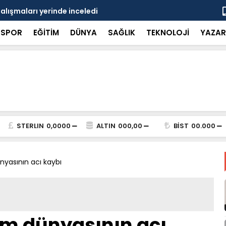
çalışmaları yerinde inceledi
Bakan Gürle
SPOR
EĞİTİM
DÜNYA
SAĞLIK
TEKNOLOJİ
YAZAR
STERLIN
0,0000
ALTIN
000,00
BİST
00.000
nyasının acı kaybı
zm dünyasının acı