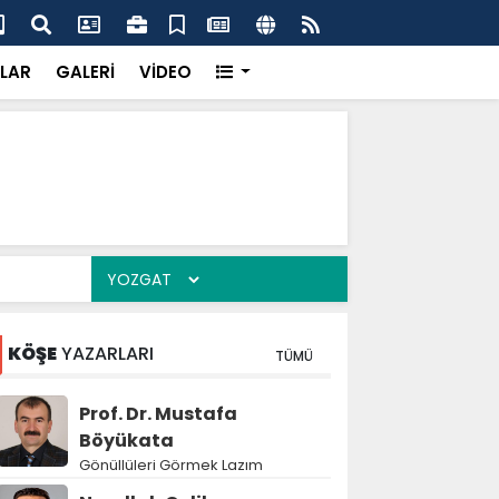
k’ten “Tek Çatı” mesajı
Hed
LAR
GALERİ
VİDEO
KÖŞE
YAZARLARI
TÜMÜ
Prof. Dr. Mustafa
Böyükata
Gönüllüleri Görmek Lazım