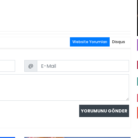
Website Yorumları
Disqus
Email
@