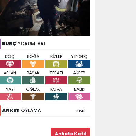
BURÇ
YORUMLARI
KOÇ
BOĞA
İKİZLER
YENGEÇ
ASLAN
BAŞAK
TERAZİ
AKREP
YAY
OĞLAK
KOVA
BALIK
ANKET
OYLAMA
TÜMÜ