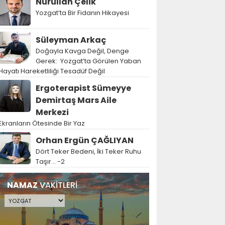
Nurullah Çelik
Yozgat’ta Bir Fidanın Hikayesi
Süleyman Arkaç
Doğayla Kavga Değil, Denge
Gerek: Yozgat’ta Görülen Yaban
Hayatı Hareketliliği Tesadüf Değil
Ergoterapist Sümeyye
Demirtaş Mars Aile
Merkezi
Ekranların Ötesinde Bir Yaz
Orhan Ergün ÇAĞLIYAN
Dört Teker Bedeni, İki Teker Ruhu
Taşır… -2
NAMAZ
VAKİTLERİ