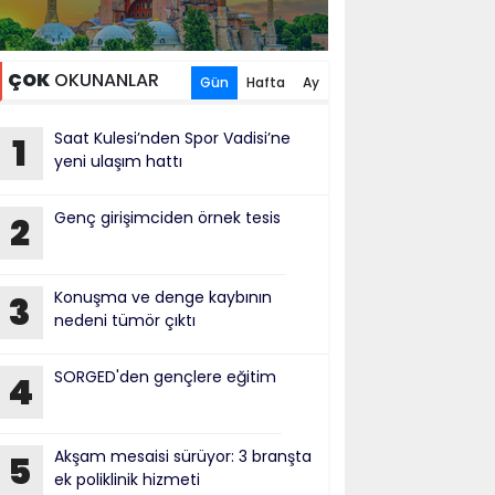
ÇOK
OKUNANLAR
Gün
Hafta
Ay
Saat Kulesi’nden Spor Vadisi’ne
1
yeni ulaşım hattı
Genç girişimciden örnek tesis
2
Konuşma ve denge kaybının
3
nedeni tümör çıktı
SORGED'den gençlere eğitim
4
Akşam mesaisi sürüyor: 3 branşta
5
ek poliklinik hizmeti