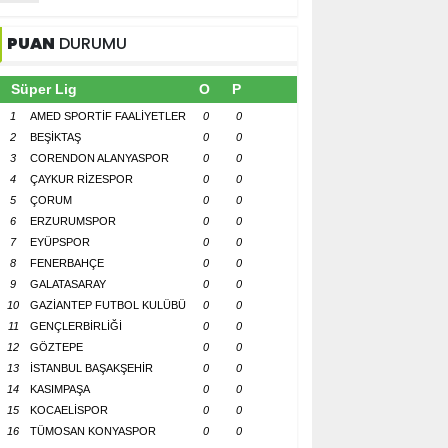
PUAN
DURUMU
Süper Lig
O
P
1
AMED SPORTİF FAALİYETLER
0
0
2
BEŞİKTAŞ
0
0
3
CORENDON ALANYASPOR
0
0
4
ÇAYKUR RİZESPOR
0
0
5
ÇORUM
0
0
6
ERZURUMSPOR
0
0
7
EYÜPSPOR
0
0
8
FENERBAHÇE
0
0
9
GALATASARAY
0
0
10
GAZİANTEP FUTBOL KULÜBÜ
0
0
11
GENÇLERBİRLİĞİ
0
0
12
GÖZTEPE
0
0
13
İSTANBUL BAŞAKŞEHİR
0
0
14
KASIMPAŞA
0
0
15
KOCAELİSPOR
0
0
16
TÜMOSAN KONYASPOR
0
0