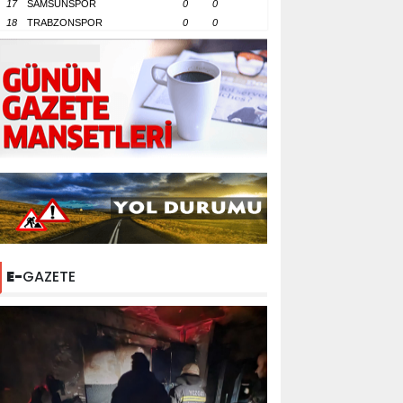
17
SAMSUNSPOR
0
0
18
TRABZONSPOR
0
0
E-
GAZETE