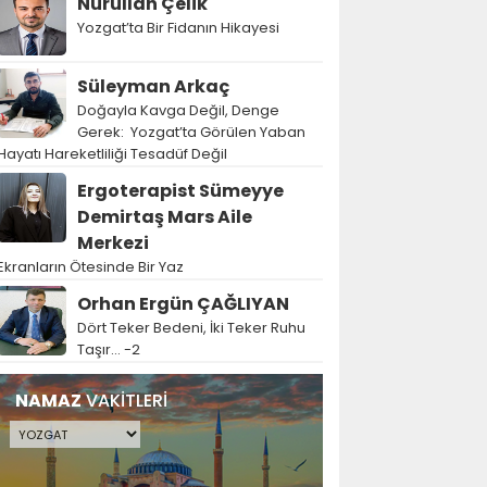
Nurullah Çelik
Yozgat’ta Bir Fidanın Hikayesi
Süleyman Arkaç
Doğayla Kavga Değil, Denge
Gerek: Yozgat’ta Görülen Yaban
Hayatı Hareketliliği Tesadüf Değil
Ergoterapist Sümeyye
Demirtaş Mars Aile
Merkezi
Ekranların Ötesinde Bir Yaz
Orhan Ergün ÇAĞLIYAN
Dört Teker Bedeni, İki Teker Ruhu
Taşır… -2
NAMAZ
VAKİTLERİ