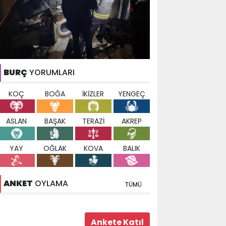
BURÇ
YORUMLARI
KOÇ
BOĞA
İKİZLER
YENGEÇ
ASLAN
BAŞAK
TERAZİ
AKREP
YAY
OĞLAK
KOVA
BALIK
ANKET
OYLAMA
TÜMÜ