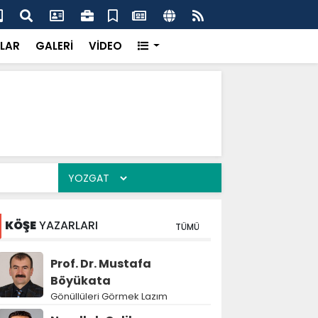
'dan UMKE'ye övgü
Gay
LAR
GALERİ
VİDEO
KÖŞE
YAZARLARI
TÜMÜ
Prof. Dr. Mustafa
Böyükata
Gönüllüleri Görmek Lazım