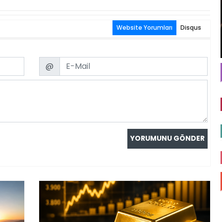
Website Yorumları
Disqus
Email
@