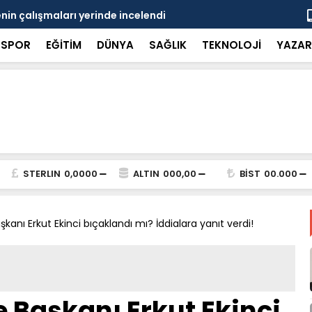
in çalışmaları yerinde incelendi
Karaarslan
SPOR
EĞİTİM
DÜNYA
SAĞLIK
TEKNOLOJİ
YAZAR
STERLIN
0,0000
ALTIN
000,00
BİST
00.000
kanı Erkut Ekinci bıçaklandı mı? İddialara yanıt verdi!
 Başkanı Erkut Ekinci