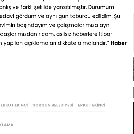
lış ve farklı şekilde yansıtılmıştır. Durumum
tedavi gördüm ve aynı gün taburcu edildim. Şu
revimin başındayım ve çalışmalarımıza aynı
larımızdan ricam, asılsız haberlere itibar
yapılan açıklamaları dikkate almalarıdır.’’
Haber
ERKUT EKINCI
SORGUN BELEDIYESI
ERKUT EKINCI
KLAMA