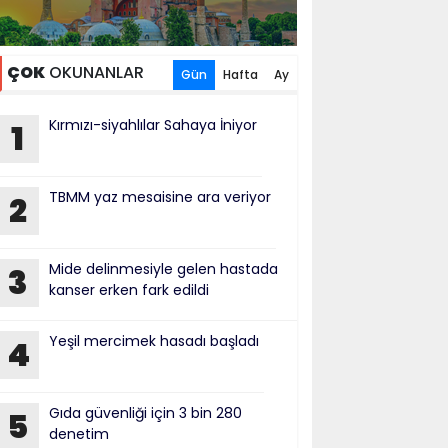
ÇOK
OKUNANLAR
Gün
Hafta
Ay
Kırmızı-siyahlılar Sahaya İniyor
1
TBMM yaz mesaisine ara veriyor
2
Mide delinmesiyle gelen hastada
3
kanser erken fark edildi
Yeşil mercimek hasadı başladı
4
Gıda güvenliği için 3 bin 280
5
denetim