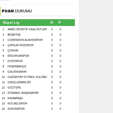
PUAN
DURUMU
Süper Lig
O
P
1
AMED SPORTİF FAALİYETLER
0
0
2
BEŞİKTAŞ
0
0
3
CORENDON ALANYASPOR
0
0
4
ÇAYKUR RİZESPOR
0
0
5
ÇORUM
0
0
6
ERZURUMSPOR
0
0
7
EYÜPSPOR
0
0
8
FENERBAHÇE
0
0
9
GALATASARAY
0
0
10
GAZİANTEP FUTBOL KULÜBÜ
0
0
11
GENÇLERBİRLİĞİ
0
0
12
GÖZTEPE
0
0
13
İSTANBUL BAŞAKŞEHİR
0
0
14
KASIMPAŞA
0
0
15
KOCAELİSPOR
0
0
16
KONYASPOR
0
0