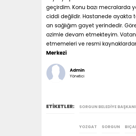
geçirdim. Konu bazı mecralarda yan
ciddi değildir. Hastanede ayakta 
an sağlığım gayet yerindedir. Gö
azimle devam etmekteyim. Vatandaş
etmemeleri ve resmi kaynaklardan 
Merkezi
Admin
Yönetici
ETİKETLER:
SORGUN BELEDIYE BAŞKANI 
YOZGAT
SORGUN
BIÇA