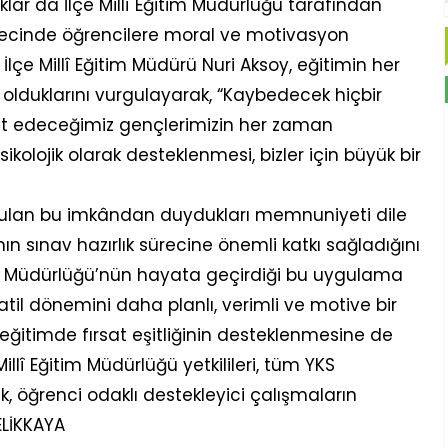
klar da İlçe Millî Eğitim Müdürlüğü tarafından
recinde öğrencilere moral ve motivasyon
 İlçe Millî Eğitim Müdürü Nuri Aksoy, eğitimin her
lduklarını vurgulayarak, “Kaybedecek hiçbir
net edeceğimiz gençlerimizin her zaman
kolojik olarak desteklenmesi, bizler için büyük bir
turulan bu imkândan duydukları memnuniyeti dile
n sınav hazırlık sürecine önemli katkı sağladığını
ğitim Müdürlüğü’nün hayata geçirdiği bu uygulama
tatil dönemini daha planlı, verimli ve motive bir
eğitimde fırsat eşitliğinin desteklenmesine de
illî Eğitim Müdürlüğü yetkilileri, tüm YKS
ek, öğrenci odaklı destekleyici çalışmaların
ELİKKAYA