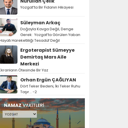
Nurullah Çelik
Yozgat’ta Bir Fidanın Hikayesi
Süleyman Arkaç
Doğayla Kavga Değil, Denge
Gerek: Yozgat’ta Görülen Yaban
Hayatı Hareketliliği Tesadüf Değil
Ergoterapist Sümeyye
Demirtaş Mars Aile
Merkezi
Ekranların Ötesinde Bir Yaz
Orhan Ergün ÇAĞLIYAN
Dört Teker Bedeni, İki Teker Ruhu
Taşır… -2
NAMAZ
VAKİTLERİ