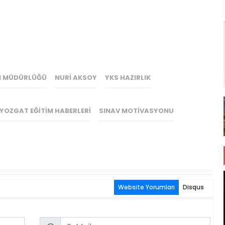
TIM MÜDÜRLÜĞÜ
NURI AKSOY
YKS HAZIRLIK
YOZGAT EĞITIM HABERLERI
SINAV MOTIVASYONU
Website Yorumları
Disqus
Email