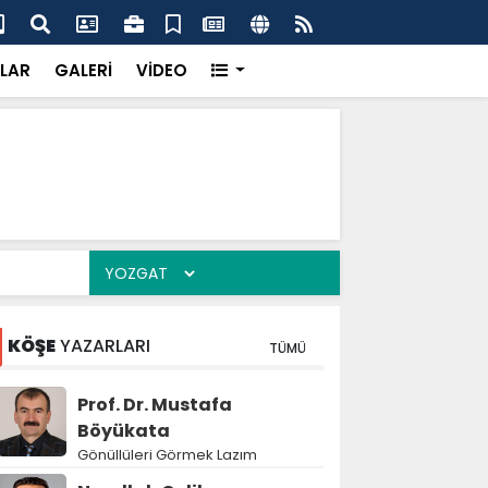
k’ten “Tek Çatı” mesajı
Hed
LAR
GALERİ
VİDEO
KÖŞE
YAZARLARI
TÜMÜ
Prof. Dr. Mustafa
Böyükata
Gönüllüleri Görmek Lazım