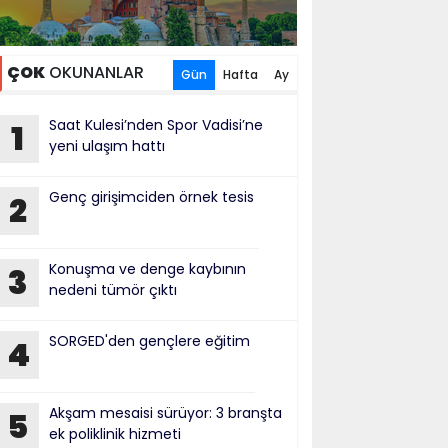
ÇOK
OKUNANLAR
Gün
Hafta
Ay
Saat Kulesi’nden Spor Vadisi’ne
1
yeni ulaşım hattı
Genç girişimciden örnek tesis
2
Konuşma ve denge kaybının
3
nedeni tümör çıktı
SORGED'den gençlere eğitim
4
Akşam mesaisi sürüyor: 3 branşta
5
ek poliklinik hizmeti