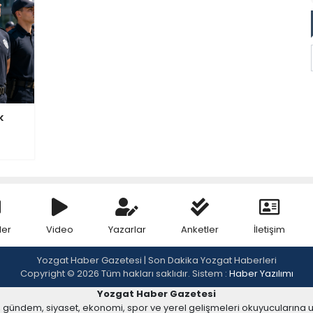
k
ler
Video
Yazarlar
Anketler
İletişim
Yozgat Haber Gazetesi | Son Dakika Yozgat Haberleri
Copyright © 2026 Tüm hakları saklıdır. Sistem :
Haber Yazılımı
Yozgat Haber Gazetesi
, gündem, siyaset, ekonomi, spor ve yerel gelişmeleri okuyucularına 