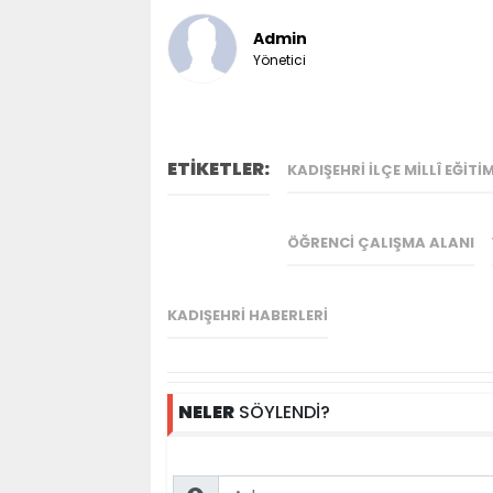
Admin
Yönetici
ETİKETLER:
KADIŞEHRI İLÇE MILLÎ EĞI
ÖĞRENCI ÇALIŞMA ALANI
KADIŞEHRI HABERLERI
NELER
SÖYLENDİ?
Name