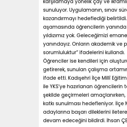
karşılamaya yönelik çay ve ikramlı
sunuluyor. Uygulamanın, sınav sü
kazandırmayı hedeflediği belirtildi.
aşamasında öğrencilerin yanında o
yıldızımız yok. Geleceğimizi ema
yanındayız. Onların akademik ve psi
sorumluluktur” ifadelerini kullandı.
Öğrenciler ise kendileri için oluş
getirerek, sunulan çalışma ortamını
ifade etti. Kadışehri İlçe Millî E
ile YKS’ye hazırlanan öğrencilerin 
şekilde geçirmeleri amaçlanırken, 
katkı sunulması hedefleniyor. İlçe M
adaylarına başarı dileklerini ileter
devam edeceğini bildirdi. İhsan Ç