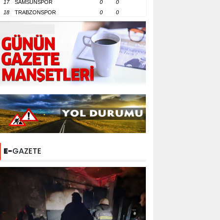
17
SAMSUNSPOR
0
0
18
TRABZONSPOR
0
0
E-
GAZETE