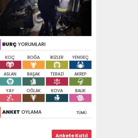
BURÇ
YORUMLARI
KOÇ
BOĞA
İKİZLER
YENGEÇ
ASLAN
BAŞAK
TERAZİ
AKREP
YAY
OĞLAK
KOVA
BALIK
ANKET
OYLAMA
TÜMÜ