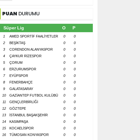
PUAN
DURUMU
Süper Lig
O
P
1
AMED SPORTİF FAALİYETLER
0
0
2
BEŞİKTAŞ
0
0
3
CORENDON ALANYASPOR
0
0
4
ÇAYKUR RİZESPOR
0
0
5
ÇORUM
0
0
6
ERZURUMSPOR
0
0
7
EYÜPSPOR
0
0
8
FENERBAHÇE
0
0
9
GALATASARAY
0
0
10
GAZİANTEP FUTBOL KULÜBÜ
0
0
11
GENÇLERBİRLİĞİ
0
0
12
GÖZTEPE
0
0
13
İSTANBUL BAŞAKŞEHİR
0
0
14
KASIMPAŞA
0
0
15
KOCAELİSPOR
0
0
16
TÜMOSAN KONYASPOR
0
0