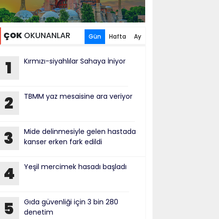
ÇOK
OKUNANLAR
Gün
Hafta
Ay
Kırmızı-siyahlılar Sahaya İniyor
1
TBMM yaz mesaisine ara veriyor
2
Mide delinmesiyle gelen hastada
3
kanser erken fark edildi
Yeşil mercimek hasadı başladı
4
Gıda güvenliği için 3 bin 280
5
denetim