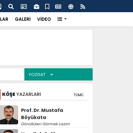
'dan UMKE'ye övgü
Gay
LAR
GALERİ
VİDEO
KÖŞE
YAZARLARI
TÜMÜ
Prof. Dr. Mustafa
Böyükata
Gönüllüleri Görmek Lazım