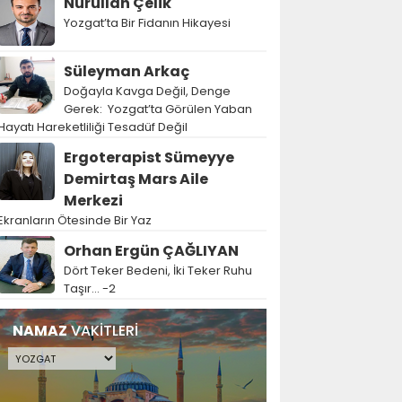
Nurullah Çelik
Yozgat’ta Bir Fidanın Hikayesi
Süleyman Arkaç
Doğayla Kavga Değil, Denge
Gerek: Yozgat’ta Görülen Yaban
Hayatı Hareketliliği Tesadüf Değil
Ergoterapist Sümeyye
Demirtaş Mars Aile
Merkezi
Ekranların Ötesinde Bir Yaz
Orhan Ergün ÇAĞLIYAN
Dört Teker Bedeni, İki Teker Ruhu
Taşır… -2
NAMAZ
VAKİTLERİ