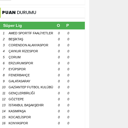
PUAN
DURUMU
Süper Lig
O
P
1
AMED SPORTİF FAALİYETLER
0
0
2
BEŞİKTAŞ
0
0
3
CORENDON ALANYASPOR
0
0
4
ÇAYKUR RİZESPOR
0
0
5
ÇORUM
0
0
6
ERZURUMSPOR
0
0
7
EYÜPSPOR
0
0
8
FENERBAHÇE
0
0
9
GALATASARAY
0
0
10
GAZİANTEP FUTBOL KULÜBÜ
0
0
11
GENÇLERBİRLİĞİ
0
0
12
GÖZTEPE
0
0
13
İSTANBUL BAŞAKŞEHİR
0
0
14
KASIMPAŞA
0
0
15
KOCAELİSPOR
0
0
16
KONYASPOR
0
0