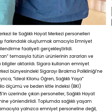
ezi ile Sağlıklı Hayat Merkezi personelleri
rşı farkındalık oluşturmak amacıyla Emniyet
lendirme faaliyeti gerçekleştirildi.
Kazan” temasıyla tütün ürünlerinin zararları ve
lgiler aktarıldı. Sigara kullanan emniyet
rkezi bünyesindeki Sigarayı Bırakma Polikliniği’ne
yrıca, “İdeal Kilonu Öğren, Sağlıklı Yaşa”
o ölçümü ve beden kitle indeksi (BKİ)
5’in üzerinde çıkan personeller, Sağlıklı Hayat
imine yönlendirildi. Toplumda sağlıklı yaşam
ı amacıyla yalnızca emniyet personeline değil,