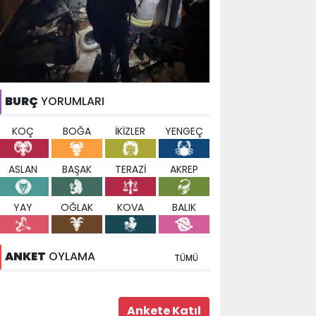
BURÇ
YORUMLARI
KOÇ
BOĞA
İKİZLER
YENGEÇ
ASLAN
BAŞAK
TERAZİ
AKREP
YAY
OĞLAK
KOVA
BALIK
ANKET
OYLAMA
TÜMÜ