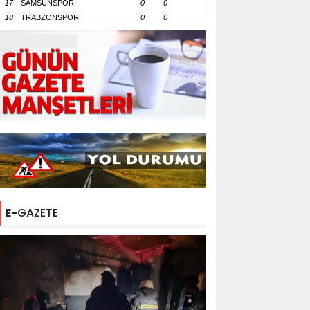
17
SAMSUNSPOR
0
0
18
TRABZONSPOR
0
0
E-
GAZETE