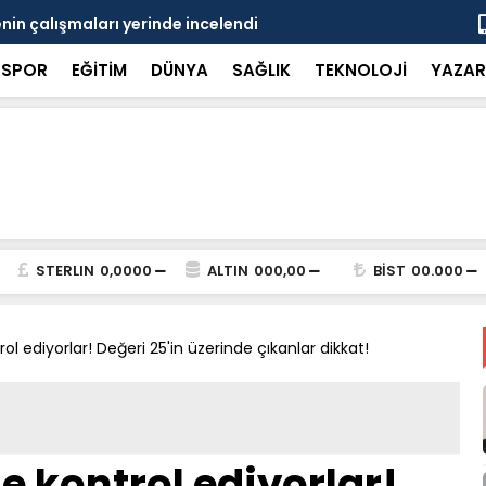
in çalışmaları yerinde incelendi
Karaarslan
SPOR
EĞİTİM
DÜNYA
SAĞLIK
TEKNOLOJİ
YAZAR
STERLIN
0,0000
ALTIN
000,00
BİST
00.000
l ediyorlar! Değeri 25'in üzerinde çıkanlar dikkat!
 kontrol ediyorlar!