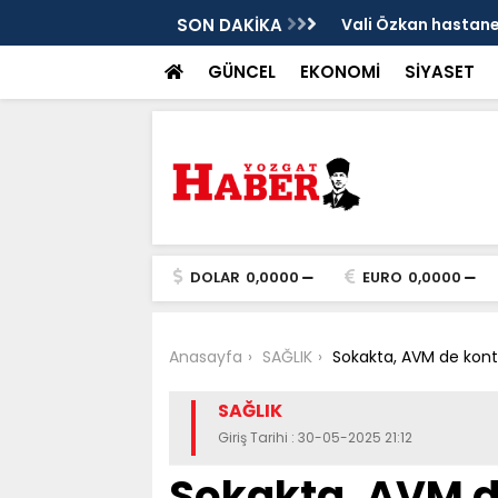
sis
SON DAKİKA
Vali Özkan hastanen
GÜNCEL
EKONOMİ
SİYASET
DOLAR
0,0000
EURO
0,0000
Anasayfa
SAĞLIK
Sokakta, AVM de kontro
SAĞLIK
Giriş Tarihi : 30-05-2025 21:12
Sokakta, AVM de