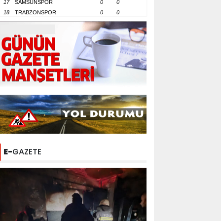
17
SAMSUNSPOR
0
0
18
TRABZONSPOR
0
0
E-
GAZETE