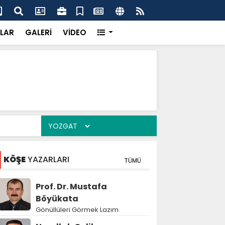
er Çeşka Kalesi'nde buluştu
Sar
LAR
GALERİ
VİDEO
KÖŞE
YAZARLARI
TÜMÜ
Prof. Dr. Mustafa
Böyükata
Gönüllüleri Görmek Lazım