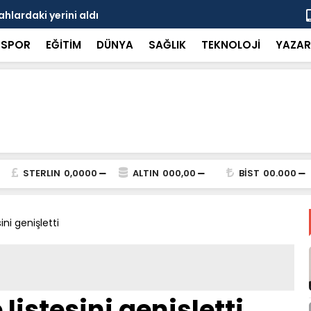
hlardaki yerini aldı
Doğaseverl
SPOR
EĞİTİM
DÜNYA
SAĞLIK
TEKNOLOJİ
YAZAR
STERLIN
0,0000
ALTIN
000,00
BİST
00.000
ni genişletti
istesini genişletti