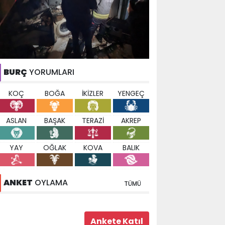
BURÇ
YORUMLARI
KOÇ
BOĞA
İKİZLER
YENGEÇ
ASLAN
BAŞAK
TERAZİ
AKREP
YAY
OĞLAK
KOVA
BALIK
ANKET
OYLAMA
TÜMÜ