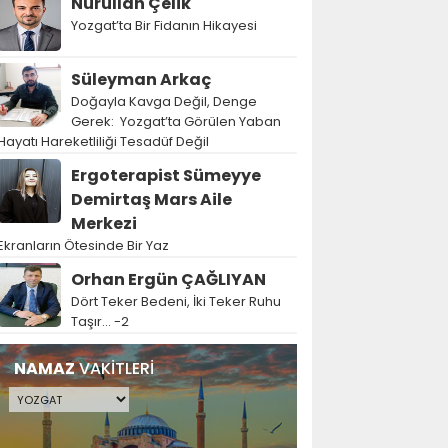
Nurullah Çelik
Yozgat’ta Bir Fidanın Hikayesi
Süleyman Arkaç
Doğayla Kavga Değil, Denge
Gerek: Yozgat’ta Görülen Yaban
Hayatı Hareketliliği Tesadüf Değil
Ergoterapist Sümeyye
Demirtaş Mars Aile
Merkezi
Ekranların Ötesinde Bir Yaz
Orhan Ergün ÇAĞLIYAN
Dört Teker Bedeni, İki Teker Ruhu
Taşır… -2
NAMAZ
VAKİTLERİ