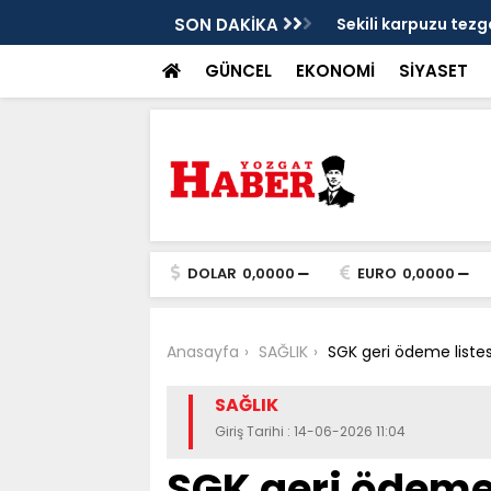
stat ameliyatı
SON DAKİKA
Sekili karpuzu tezga
GÜNCEL
EKONOMİ
SİYASET
DOLAR
0,0000
EURO
0,0000
Anasayfa
SAĞLIK
SGK geri ödeme listesi
SAĞLIK
Giriş Tarihi : 14-06-2026 11:04
SGK geri ödeme l