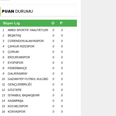
PUAN
DURUMU
Süper Lig
O
P
1
AMED SPORTİF FAALİYETLER
0
0
2
BEŞİKTAŞ
0
0
3
CORENDON ALANYASPOR
0
0
4
ÇAYKUR RİZESPOR
0
0
5
ÇORUM
0
0
6
ERZURUMSPOR
0
0
7
EYÜPSPOR
0
0
8
FENERBAHÇE
0
0
9
GALATASARAY
0
0
10
GAZİANTEP FUTBOL KULÜBÜ
0
0
11
GENÇLERBİRLİĞİ
0
0
12
GÖZTEPE
0
0
13
İSTANBUL BAŞAKŞEHİR
0
0
14
KASIMPAŞA
0
0
15
KOCAELİSPOR
0
0
16
KONYASPOR
0
0