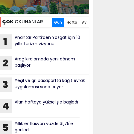
ÇOK
OKUNANLAR
Gün
Hafta
Ay
Anahtar Parti’den Yozgat için 10
1
yıllık turizm vizyonu
Araç kiralamada yeni dönem
2
başlıyor
Yeşil ve gri pasaportta kâğıt evrak
3
uygulaması sona eriyor
Altın haftaya yükselişle başladı
4
Yıllık enflasyon yüzde 31,75'e
5
geriledi