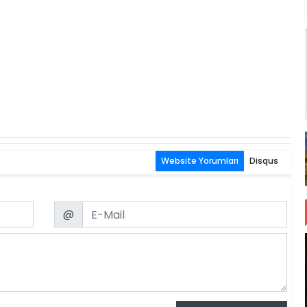
Website Yorumları
Disqus
Email
@