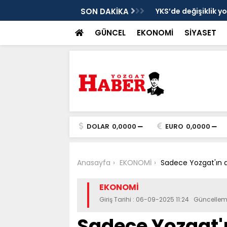
cek
SON DAKİKA
YKS’de değişiklik y
GÜNCEL
EKONOMİ
SİYASET
DOLAR
0,0000
EURO
0,0000
Anasayfa
EKONOMİ
Sadece Yozgat'ın değ
EKONOMİ
Giriş Tarihi : 06-09-2025 11:24 Güncellem
Sadece Yozgat'ı