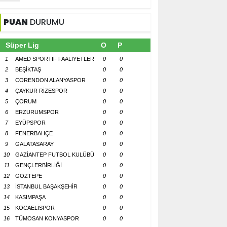
PUAN
DURUMU
Süper Lig
O
P
1
AMED SPORTİF FAALİYETLER
0
0
2
BEŞİKTAŞ
0
0
3
CORENDON ALANYASPOR
0
0
4
ÇAYKUR RİZESPOR
0
0
5
ÇORUM
0
0
6
ERZURUMSPOR
0
0
7
EYÜPSPOR
0
0
8
FENERBAHÇE
0
0
9
GALATASARAY
0
0
10
GAZİANTEP FUTBOL KULÜBÜ
0
0
11
GENÇLERBİRLİĞİ
0
0
12
GÖZTEPE
0
0
13
İSTANBUL BAŞAKŞEHİR
0
0
14
KASIMPAŞA
0
0
15
KOCAELİSPOR
0
0
16
TÜMOSAN KONYASPOR
0
0