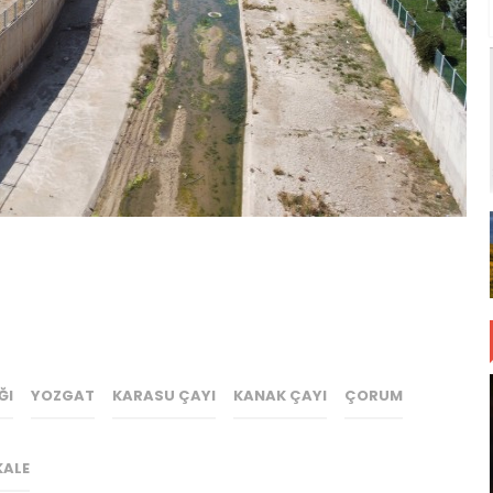
ĞI
YOZGAT
KARASU ÇAYI
KANAK ÇAYI
ÇORUM
KALE