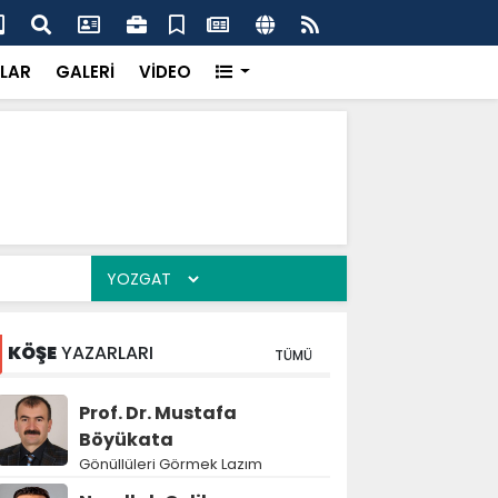
dikkatsizlik büyük felakete dönüşebilir”
Val
LAR
GALERİ
VİDEO
KÖŞE
YAZARLARI
TÜMÜ
Prof. Dr. Mustafa
Böyükata
Gönüllüleri Görmek Lazım