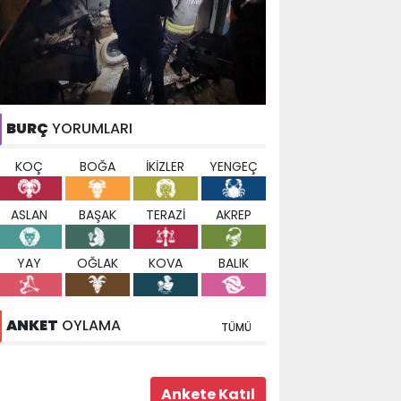
BURÇ
YORUMLARI
KOÇ
BOĞA
İKİZLER
YENGEÇ
ASLAN
BAŞAK
TERAZİ
AKREP
YAY
OĞLAK
KOVA
BALIK
ANKET
OYLAMA
TÜMÜ