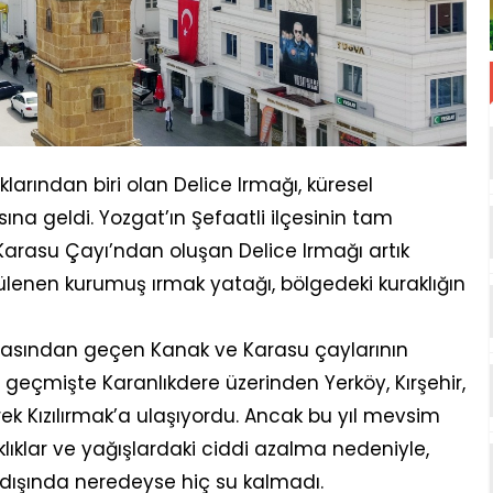
arından biri olan Delice Irmağı, küresel
ına geldi. Yozgat’ın Şefaatli ilçesinin tam
Karasu Çayı’ndan oluşan Delice Irmağı artık
lenen kurumuş ırmak yatağı, bölgedeki kuraklığın
ortasından geçen Kanak ve Karasu çaylarının
 geçmişte Karanlıkdere üzerinden Yerköy, Kırşehir,
rek Kızılırmak’a ulaşıyordu. Ancak bu yıl mevsim
lıklar ve yağışlardaki ciddi azalma nedeniyle,
ri dışında neredeyse hiç su kalmadı.