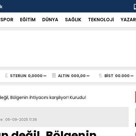
ok
“Küçük bir 
SPOR
EĞİTİM
DÜNYA
SAĞLIK
TEKNOLOJİ
YAZAR
STERLIN
0,0000
ALTIN
000,00
BİST
00.000
il, Bölgenin ihtiyacını karşılıyor! Kurudu!
e : 06-09-2025 11:36
n değil, Bölgenin