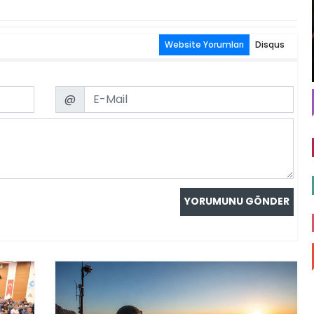
Website Yorumları
Disqus
Email
@