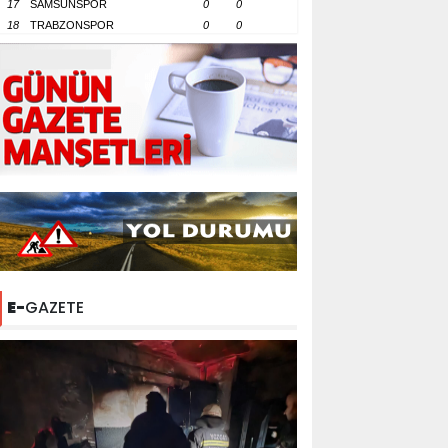
17
SAMSUNSPOR
0
0
18
TRABZONSPOR
0
0
E-
GAZETE