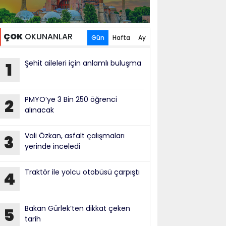
ÇOK
OKUNANLAR
Gün
Hafta
Ay
Şehit aileleri için anlamlı buluşma
1
PMYO’ye 3 Bin 250 öğrenci
2
alınacak
Vali Özkan, asfalt çalışmaları
3
yerinde inceledi
Traktör ile yolcu otobüsü çarpıştı
4
Bakan Gürlek’ten dikkat çeken
5
tarih