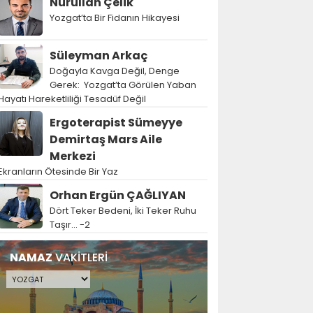
Nurullah Çelik
Yozgat’ta Bir Fidanın Hikayesi
Süleyman Arkaç
Doğayla Kavga Değil, Denge
Gerek: Yozgat’ta Görülen Yaban
Hayatı Hareketliliği Tesadüf Değil
Ergoterapist Sümeyye
Demirtaş Mars Aile
Merkezi
Ekranların Ötesinde Bir Yaz
Orhan Ergün ÇAĞLIYAN
Dört Teker Bedeni, İki Teker Ruhu
Taşır… -2
NAMAZ
VAKİTLERİ