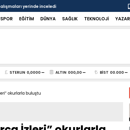
çalışmaları yerinde inceledi
Bakan Gürle
SPOR
EĞİTİM
DÜNYA
SAĞLIK
TEKNOLOJİ
YAZAR
STERLIN
0,0000
ALTIN
000,00
BİST
00.000
eri” okurlarla buluştu
ça İzleri” okurlarla