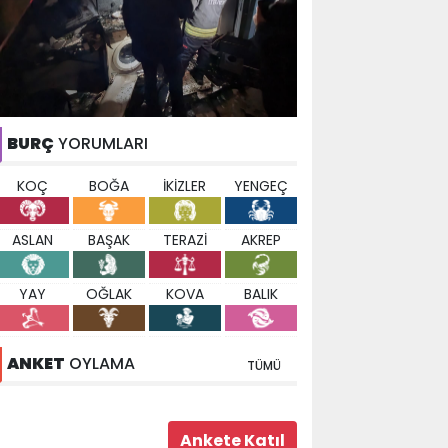
BURÇ
YORUMLARI
KOÇ
BOĞA
İKİZLER
YENGEÇ
ASLAN
BAŞAK
TERAZİ
AKREP
YAY
OĞLAK
KOVA
BALIK
ANKET
OYLAMA
TÜMÜ