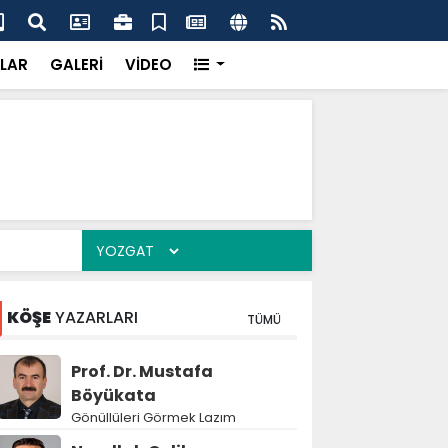
k’ten “Tek Çatı” mesajı
Hed
LAR
GALERİ
VİDEO
KÖŞE
YAZARLARI
TÜMÜ
Prof. Dr. Mustafa
Böyükata
Gönüllüleri Görmek Lazım