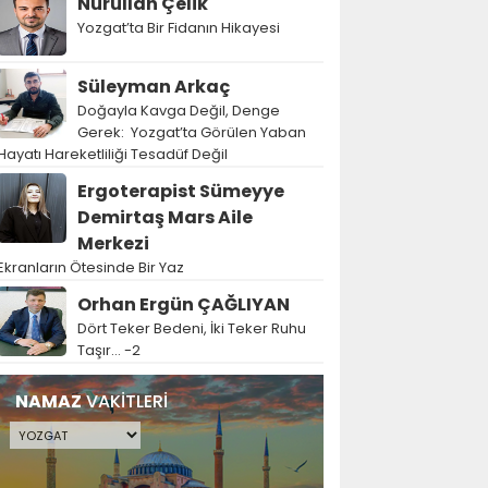
Nurullah Çelik
Yozgat’ta Bir Fidanın Hikayesi
Süleyman Arkaç
Doğayla Kavga Değil, Denge
Gerek: Yozgat’ta Görülen Yaban
Hayatı Hareketliliği Tesadüf Değil
Ergoterapist Sümeyye
Demirtaş Mars Aile
Merkezi
Ekranların Ötesinde Bir Yaz
Orhan Ergün ÇAĞLIYAN
Dört Teker Bedeni, İki Teker Ruhu
Taşır… -2
NAMAZ
VAKİTLERİ