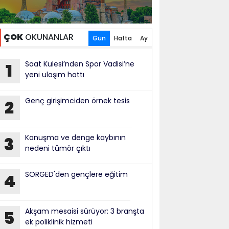
ÇOK
OKUNANLAR
Gün
Hafta
Ay
Saat Kulesi’nden Spor Vadisi’ne
1
yeni ulaşım hattı
Genç girişimciden örnek tesis
2
Konuşma ve denge kaybının
3
nedeni tümör çıktı
SORGED'den gençlere eğitim
4
Akşam mesaisi sürüyor: 3 branşta
5
ek poliklinik hizmeti