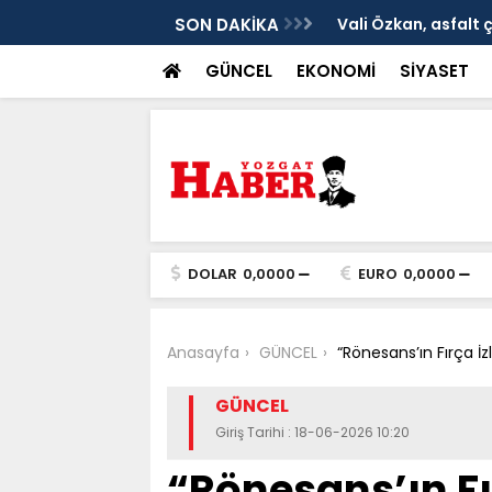
ken tarih
SON DAKİKA
Vali Özkan, asfalt 
GÜNCEL
EKONOMİ
SİYASET
DOLAR
0,0000
EURO
0,0000
Anasayfa
GÜNCEL
“Rönesans’ın Fırça İzl
GÜNCEL
Giriş Tarihi : 18-06-2026 10:20
“Rönesans’ın Fır