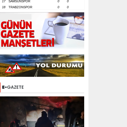
17
SAMSUNSPOR
0
0
18
TRABZONSPOR
0
0
E-
GAZETE