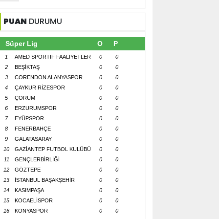
PUAN
DURUMU
Süper Lig
O
P
1
AMED SPORTİF FAALİYETLER
0
0
2
BEŞİKTAŞ
0
0
3
CORENDON ALANYASPOR
0
0
4
ÇAYKUR RİZESPOR
0
0
5
ÇORUM
0
0
6
ERZURUMSPOR
0
0
7
EYÜPSPOR
0
0
8
FENERBAHÇE
0
0
9
GALATASARAY
0
0
10
GAZİANTEP FUTBOL KULÜBÜ
0
0
11
GENÇLERBİRLİĞİ
0
0
12
GÖZTEPE
0
0
13
İSTANBUL BAŞAKŞEHİR
0
0
14
KASIMPAŞA
0
0
15
KOCAELİSPOR
0
0
16
KONYASPOR
0
0