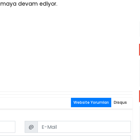
olmaya devam ediyor.
Website Yorumları
Disqus
Email
@