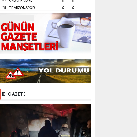
17
SAMSUNSPOR
0
0
18
TRABZONSPOR
0
0
E-
GAZETE