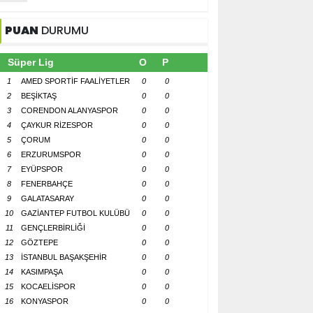
PUAN
DURUMU
Süper Lig
O
P
1
AMED SPORTİF FAALİYETLER
0
0
2
BEŞİKTAŞ
0
0
3
CORENDON ALANYASPOR
0
0
4
ÇAYKUR RİZESPOR
0
0
5
ÇORUM
0
0
6
ERZURUMSPOR
0
0
7
EYÜPSPOR
0
0
8
FENERBAHÇE
0
0
9
GALATASARAY
0
0
10
GAZİANTEP FUTBOL KULÜBÜ
0
0
11
GENÇLERBİRLİĞİ
0
0
12
GÖZTEPE
0
0
13
İSTANBUL BAŞAKŞEHİR
0
0
14
KASIMPAŞA
0
0
15
KOCAELİSPOR
0
0
16
KONYASPOR
0
0