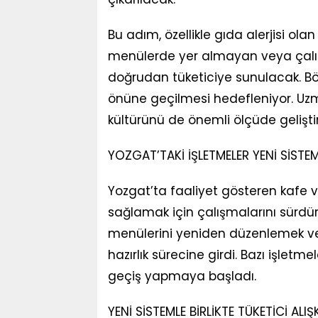
Bu adım, özellikle gıda alerjisi ol
menülerde yer almayan veya çalışan
doğrudan tüketiciye sunulacak. Böyl
önüne geçilmesi hedefleniyor. Uz
kültürünü de önemli ölçüde gelişti
YOZGAT’TAKİ İŞLETMELER YENİ SİSTE
Yozgat’ta faaliyet gösteren kafe
sağlamak için çalışmalarını sürdürü
menülerini yeniden düzenlemek ve 
hazırlık sürecine girdi. Bazı işlet
geçiş yapmaya başladı.
YENİ SİSTEMLE BİRLİKTE TÜKETİCİ ALIŞ