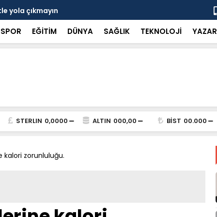
tle yola çıkmayın
Kademeli ta
SPOR
EĞİTİM
DÜNYA
SAĞLIK
TEKNOLOJİ
YAZAR
STERLIN
0,0000
ALTIN
000,00
BİST
00.000
kalori zorunluluğu.
erine kalori