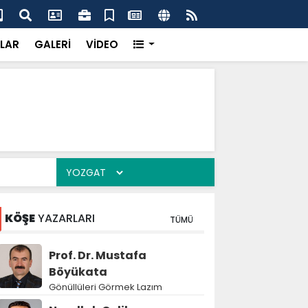
rife daha fazla haneyi etkileyecek
Kav
LAR
GALERİ
VİDEO
KÖŞE
YAZARLARI
TÜMÜ
Prof. Dr. Mustafa
Böyükata
Gönüllüleri Görmek Lazım