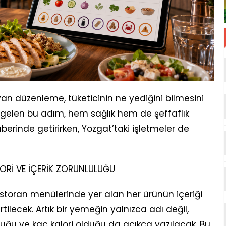
ayan düzenleme, tüketicinin ne yediğini bilmesini
gelen bu adım, hem sağlık hem de şeffaflık
berinde getirirken, Yozgat’taki işletmeler de
ORİ VE İÇERİK ZORUNLULUĞU
toran menülerinde yer alan her ürünün içeriği
rtilecek. Artık bir yemeğin yalnızca adı değil,
ğu ve kaç kalori olduğu da açıkça yazılacak. Bu