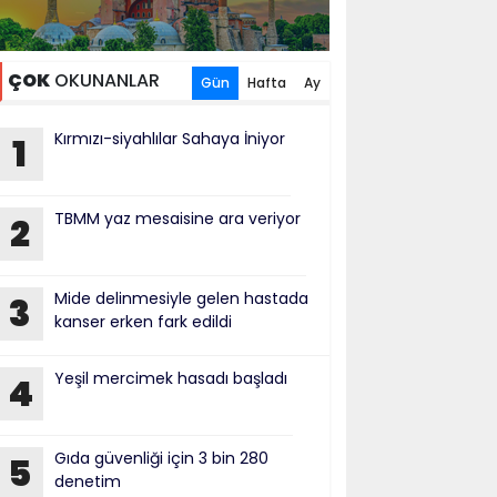
ÇOK
OKUNANLAR
Gün
Hafta
Ay
Kırmızı-siyahlılar Sahaya İniyor
1
TBMM yaz mesaisine ara veriyor
2
Mide delinmesiyle gelen hastada
3
kanser erken fark edildi
Yeşil mercimek hasadı başladı
4
Gıda güvenliği için 3 bin 280
5
denetim