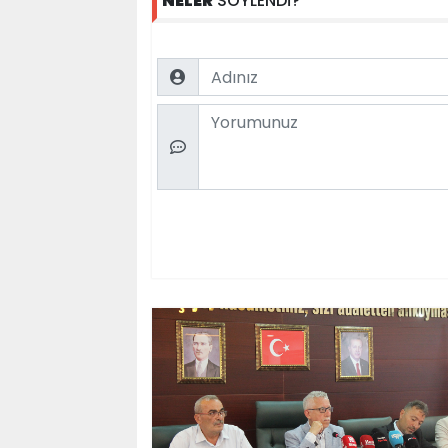
NELER
SÖYLENDİ?
Name
Comment