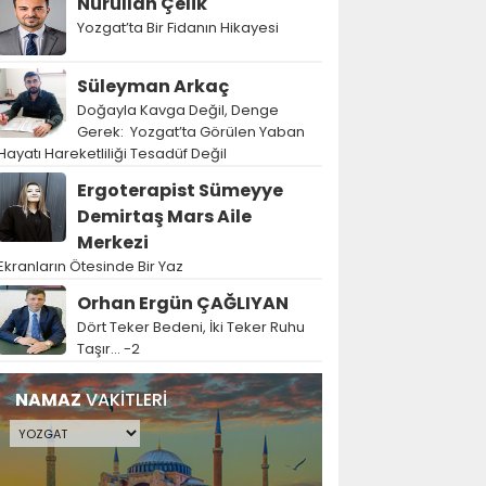
Nurullah Çelik
Yozgat’ta Bir Fidanın Hikayesi
Süleyman Arkaç
Doğayla Kavga Değil, Denge
Gerek: Yozgat’ta Görülen Yaban
Hayatı Hareketliliği Tesadüf Değil
Ergoterapist Sümeyye
Demirtaş Mars Aile
Merkezi
Ekranların Ötesinde Bir Yaz
Orhan Ergün ÇAĞLIYAN
Dört Teker Bedeni, İki Teker Ruhu
Taşır… -2
NAMAZ
VAKİTLERİ