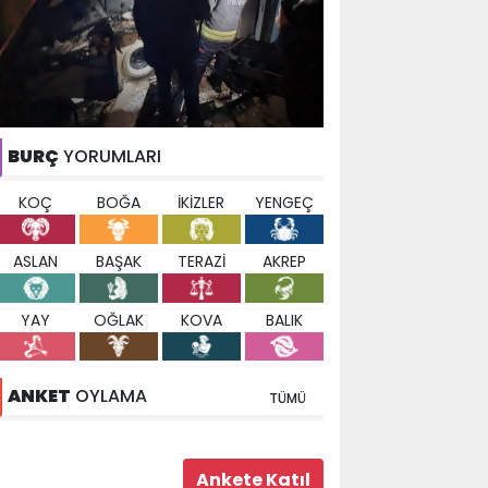
BURÇ
YORUMLARI
KOÇ
BOĞA
İKİZLER
YENGEÇ
ASLAN
BAŞAK
TERAZİ
AKREP
YAY
OĞLAK
KOVA
BALIK
ANKET
OYLAMA
TÜMÜ