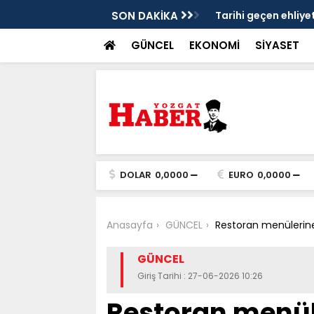
i’ne yeni ulaşım hattı
SON DAKİKA
Tarihi geçen ehliye
GÜNCEL
EKONOMİ
SİYASET
DOLAR
0,0000
EURO
0,0000
Anasayfa
GÜNCEL
Restoran menülerine 
GÜNCEL
Giriş Tarihi : 27-06-2026 10:26
Restoran menül