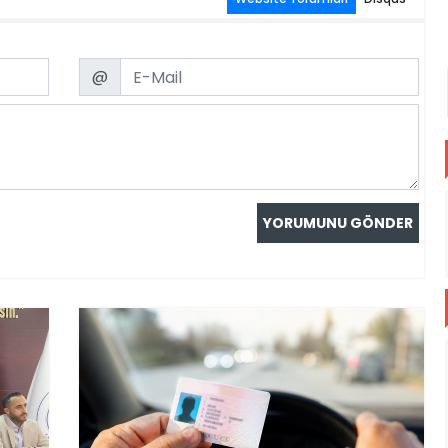
Email
@