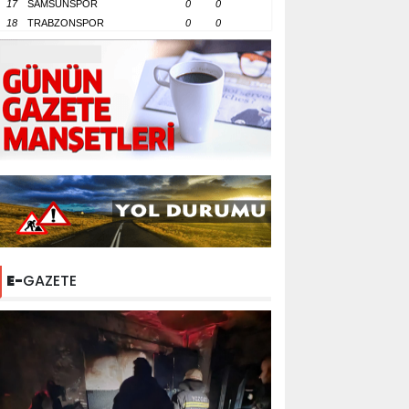
17
SAMSUNSPOR
0
0
18
TRABZONSPOR
0
0
E-
GAZETE