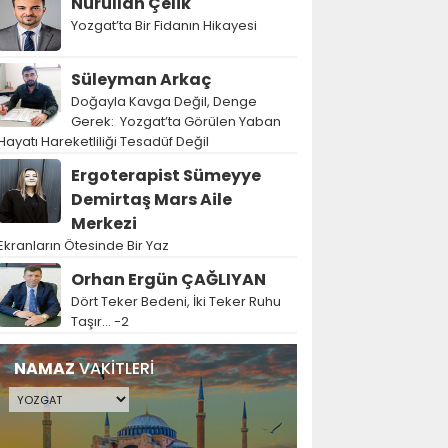
Nurullah Çelik
Yozgat’ta Bir Fidanın Hikayesi
Süleyman Arkaç
Doğayla Kavga Değil, Denge
Gerek: Yozgat’ta Görülen Yaban
Hayatı Hareketliliği Tesadüf Değil
Ergoterapist Sümeyye
Demirtaş Mars Aile
Merkezi
Ekranların Ötesinde Bir Yaz
Orhan Ergün ÇAĞLIYAN
Dört Teker Bedeni, İki Teker Ruhu
Taşır… -2
NAMAZ
VAKİTLERİ