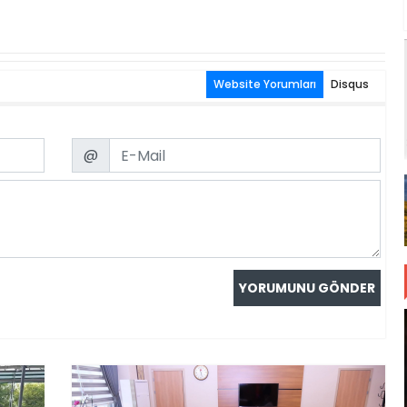
Website Yorumları
Disqus
Email
@