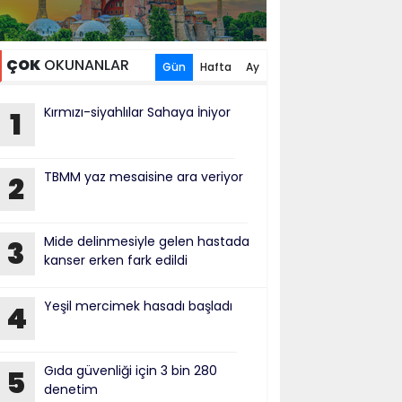
ÇOK
OKUNANLAR
Gün
Hafta
Ay
Kırmızı-siyahlılar Sahaya İniyor
1
TBMM yaz mesaisine ara veriyor
2
Mide delinmesiyle gelen hastada
3
kanser erken fark edildi
Yeşil mercimek hasadı başladı
4
Gıda güvenliği için 3 bin 280
5
denetim