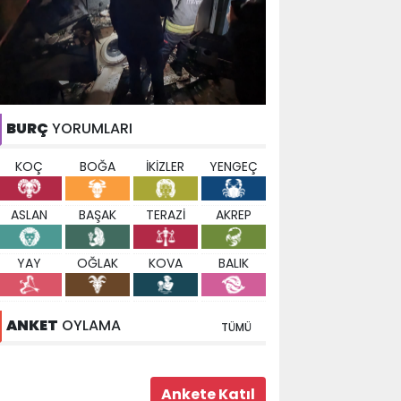
BURÇ
YORUMLARI
KOÇ
BOĞA
İKİZLER
YENGEÇ
ASLAN
BAŞAK
TERAZİ
AKREP
YAY
OĞLAK
KOVA
BALIK
ANKET
OYLAMA
TÜMÜ