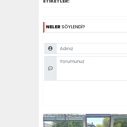
ETİKETLER:
NELER
SÖYLENDİ?
Name
Comment