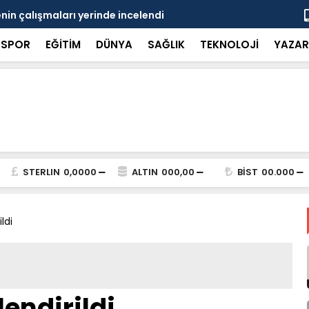
in çalışmaları yerinde incelendi
Karaarslan
SPOR
EĞİTİM
DÜNYA
SAĞLIK
TEKNOLOJİ
YAZAR
STERLIN
0,0000
ALTIN
000,00
BİST
00.000
ldi
lendirildi