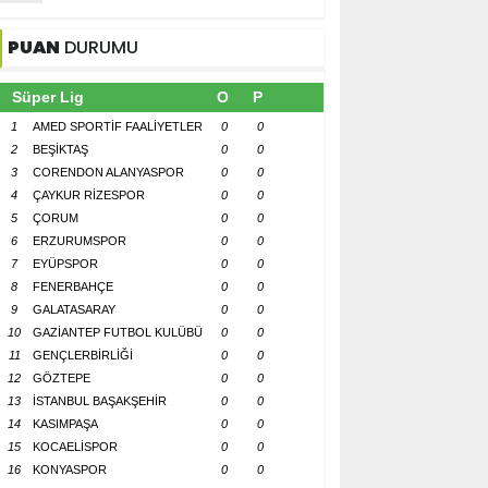
PUAN
DURUMU
Süper Lig
O
P
1
AMED SPORTİF FAALİYETLER
0
0
2
BEŞİKTAŞ
0
0
3
CORENDON ALANYASPOR
0
0
4
ÇAYKUR RİZESPOR
0
0
5
ÇORUM
0
0
6
ERZURUMSPOR
0
0
7
EYÜPSPOR
0
0
8
FENERBAHÇE
0
0
9
GALATASARAY
0
0
10
GAZİANTEP FUTBOL KULÜBÜ
0
0
11
GENÇLERBİRLİĞİ
0
0
12
GÖZTEPE
0
0
13
İSTANBUL BAŞAKŞEHİR
0
0
14
KASIMPAŞA
0
0
15
KOCAELİSPOR
0
0
16
KONYASPOR
0
0