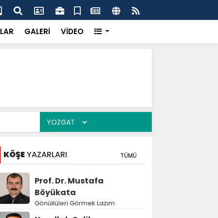
'dan UMKE'ye övgü
Gay
LAR
GALERİ
VİDEO
KÖŞE
YAZARLARI
TÜMÜ
Prof. Dr. Mustafa
Böyükata
Gönüllüleri Görmek Lazım