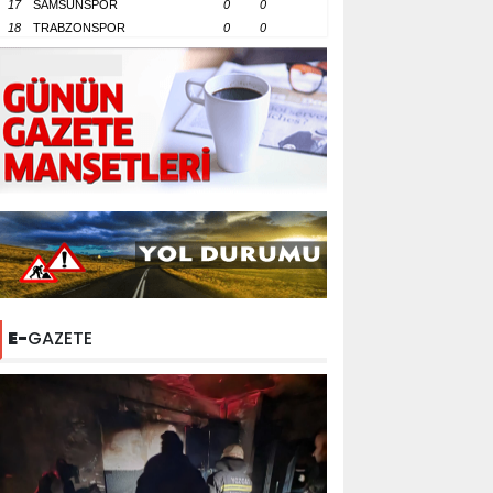
17
SAMSUNSPOR
0
0
18
TRABZONSPOR
0
0
E-
GAZETE