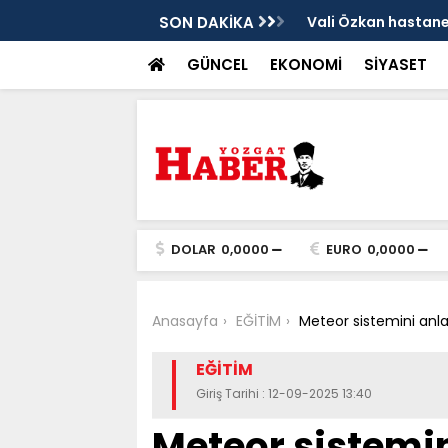
sis
SON DAKİKA
Vali Özkan hastanen
GÜNCEL
EKONOMİ
SİYASET
DOLAR
0,0000
EURO
0,0000
Anasayfa
EĞİTİM
Meteor sistemini anlat
EĞİTİM
Giriş Tarihi : 12-09-2025 13:40
Meteor sistemini