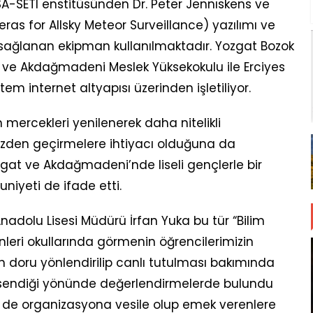
SA-SETI enstitüsünden Dr. Peter Jennıskens ve
as for Allsky Meteor Surveillance) yazılımı ve
 sağlanan ekipman kullanılmaktadır. Yozgat Bozok
si ve Akdağmadeni Meslek Yüksekokulu ile Erciyes
tem internet altyapısı üzerinden işletiliyor.
 mercekleri yenilenerek daha nitelikli
özden geçirmelere ihtiyacı olduğuna da
gat ve Akdağmadeni’nde liseli gençlerle bir
yeti de ifade etti.
dolu Lisesi Müdürü İrfan Yuka bu tür “Bilim
nleri okullarında görmenin öğrencilerimizin
ın doru yönlendirilip canlı tutulması bakımında
msendiği yönünde değerlendirmelerde bulundu
 de organizasyona vesile olup emek verenlere