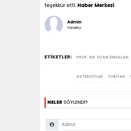
teşekkür etti.
Haber Merkezi
Admin
Yönetici
ETİKETLER:
PROF. DR. OZAN ÜNSALAN
ASTEROITLER
TUBİTAK
NELER
SÖYLENDİ?
Name