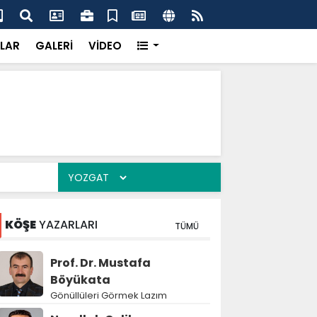
'dan UMKE'ye övgü
Gay
LAR
GALERİ
VİDEO
KÖŞE
YAZARLARI
TÜMÜ
Prof. Dr. Mustafa
Böyükata
Gönüllüleri Görmek Lazım