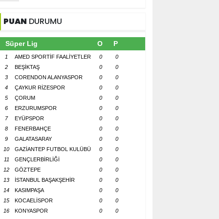
PUAN
DURUMU
Süper Lig
O
P
1
AMED SPORTİF FAALİYETLER
0
0
2
BEŞİKTAŞ
0
0
3
CORENDON ALANYASPOR
0
0
4
ÇAYKUR RİZESPOR
0
0
5
ÇORUM
0
0
6
ERZURUMSPOR
0
0
7
EYÜPSPOR
0
0
8
FENERBAHÇE
0
0
9
GALATASARAY
0
0
10
GAZİANTEP FUTBOL KULÜBÜ
0
0
11
GENÇLERBİRLİĞİ
0
0
12
GÖZTEPE
0
0
13
İSTANBUL BAŞAKŞEHİR
0
0
14
KASIMPAŞA
0
0
15
KOCAELİSPOR
0
0
16
KONYASPOR
0
0