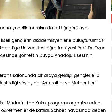
rına yönelik merakın da arttığı görülüyor.
liseli gençlerin akademisyenlerle buluşturulması
dır. Ege Üniversitesi öğretim üyesi Prof. Dr. Ozan
çesinde Şöhrettin Duygu Anadolu Lisesi’nin
ferans salonunda bir araya geldiği gençlerle 10
tirdiği söyleşide “Asteroitler ve Meteoritler”
e Okul Müdürü İrfan Yuka, programı organize eden
e öğretmenler de katıldı. Sohbet havasında geçen