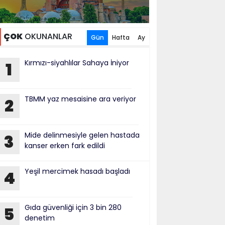
ÇOK
OKUNANLAR
Gün
Hafta
Ay
Kırmızı-siyahlılar Sahaya İniyor
1
TBMM yaz mesaisine ara veriyor
2
Mide delinmesiyle gelen hastada
3
kanser erken fark edildi
Yeşil mercimek hasadı başladı
4
Gıda güvenliği için 3 bin 280
5
denetim