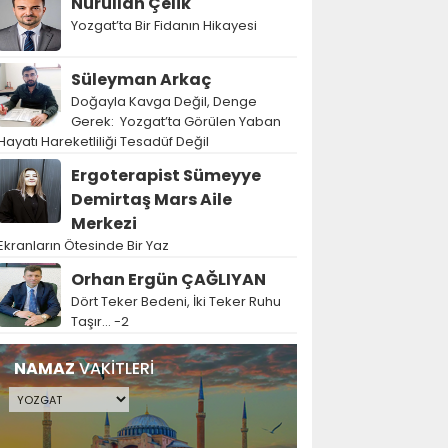
Nurullah Çelik
Yozgat’ta Bir Fidanın Hikayesi
Süleyman Arkaç
Doğayla Kavga Değil, Denge
Gerek: Yozgat’ta Görülen Yaban
Hayatı Hareketliliği Tesadüf Değil
Ergoterapist Sümeyye
Demirtaş Mars Aile
Merkezi
Ekranların Ötesinde Bir Yaz
Orhan Ergün ÇAĞLIYAN
Dört Teker Bedeni, İki Teker Ruhu
Taşır… -2
NAMAZ
VAKİTLERİ