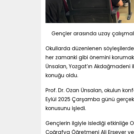
Gençler arasında uzay çalışmala
Okullarda düzenlenen söyleşilerde 
her zamanki gibi önemini korumakta
Ünsalan, Yozgat’ın Akdağmadeni il
konuğu oldu.
Prof. Dr. Ozan Ünsalan, okulun kon
Eylül 2025 Çarşamba günü gerçekleş
konusunu işledi.
Gençlerin ilgiyle islediği etkinliğ
Coğrafya Öğretmeni Ali Ersever v