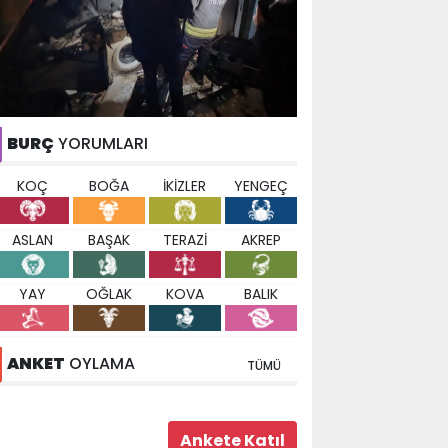
BURÇ
YORUMLARI
KOÇ
BOĞA
İKİZLER
YENGEÇ
ASLAN
BAŞAK
TERAZİ
AKREP
YAY
OĞLAK
KOVA
BALIK
ANKET
OYLAMA
TÜMÜ