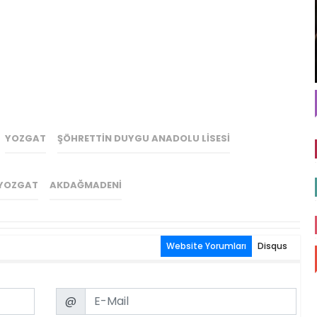
YOZGAT
ŞÖHRETTIN DUYGU ANADOLU LISESI
YOZGAT
AKDAĞMADENI
Website Yorumları
Disqus
Email
@