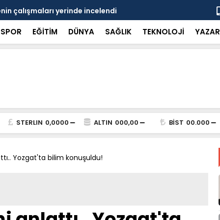
in çalışmaları yerinde incelendi
Karaarslan
SPOR
EĞİTİM
DÜNYA
SAĞLIK
TEKNOLOJİ
YAZAR
STERLIN
0,0000
ALTIN
000,00
BİST
00.000
tı.. Yozgat'ta bilim konuşuldu!
 anlattı.. Yozgat'ta