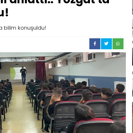
u!
ta bilim konuşuldu!