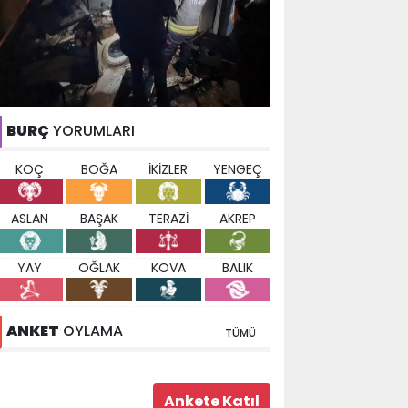
BURÇ
YORUMLARI
KOÇ
BOĞA
İKİZLER
YENGEÇ
ASLAN
BAŞAK
TERAZİ
AKREP
YAY
OĞLAK
KOVA
BALIK
ANKET
OYLAMA
TÜMÜ