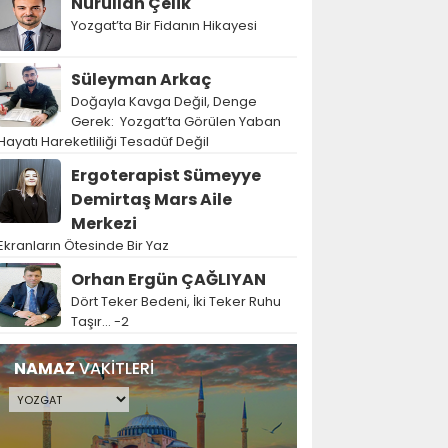
Nurullah Çelik
Yozgat’ta Bir Fidanın Hikayesi
Süleyman Arkaç
Doğayla Kavga Değil, Denge
Gerek: Yozgat’ta Görülen Yaban
Hayatı Hareketliliği Tesadüf Değil
Ergoterapist Sümeyye
Demirtaş Mars Aile
Merkezi
Ekranların Ötesinde Bir Yaz
Orhan Ergün ÇAĞLIYAN
Dört Teker Bedeni, İki Teker Ruhu
Taşır… -2
NAMAZ
VAKİTLERİ