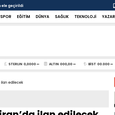
ele geçirildi
8 kişiye ka
SPOR
EĞİTİM
DÜNYA
SAĞLIK
TEKNOLOJİ
YAZAR
STERLIN
0,0000
ALTIN
000,00
BİST
00.000
 ilan edilecek
iran’da ilan edilecek