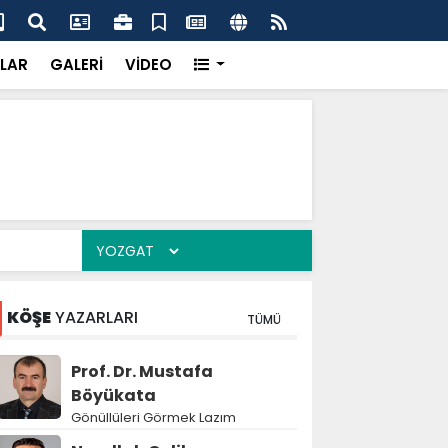
çak kazı baskını
Jan
LAR
GALERİ
VİDEO
KÖŞE
YAZARLARI
TÜMÜ
Prof. Dr. Mustafa
Böyükata
Gönüllüleri Görmek Lazım