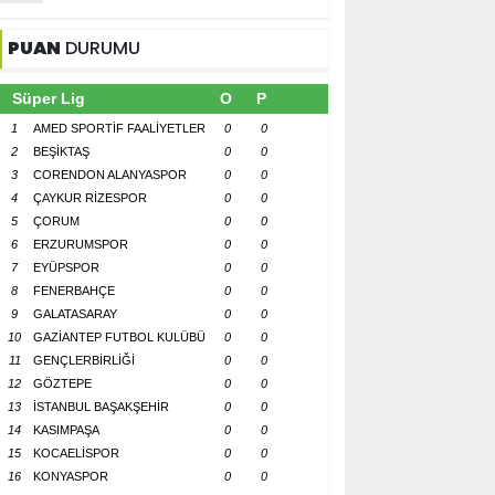
PUAN
DURUMU
Süper Lig
O
P
1
AMED SPORTİF FAALİYETLER
0
0
2
BEŞİKTAŞ
0
0
3
CORENDON ALANYASPOR
0
0
4
ÇAYKUR RİZESPOR
0
0
5
ÇORUM
0
0
6
ERZURUMSPOR
0
0
7
EYÜPSPOR
0
0
8
FENERBAHÇE
0
0
9
GALATASARAY
0
0
10
GAZİANTEP FUTBOL KULÜBÜ
0
0
11
GENÇLERBİRLİĞİ
0
0
12
GÖZTEPE
0
0
13
İSTANBUL BAŞAKŞEHİR
0
0
14
KASIMPAŞA
0
0
15
KOCAELİSPOR
0
0
16
KONYASPOR
0
0