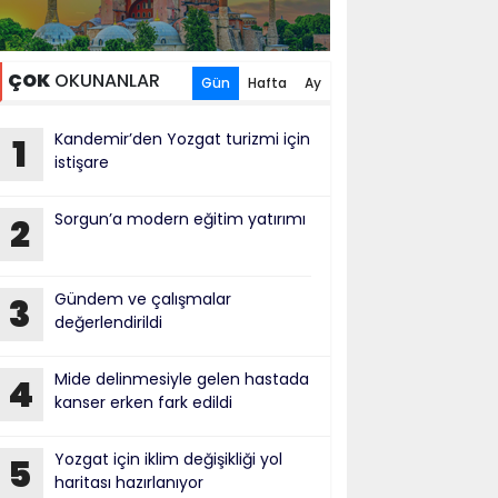
ÇOK
OKUNANLAR
Gün
Hafta
Ay
Kandemir’den Yozgat turizmi için
1
istişare
Sorgun’a modern eğitim yatırımı
2
Gündem ve çalışmalar
3
değerlendirildi
Mide delinmesiyle gelen hastada
4
kanser erken fark edildi
Yozgat için iklim değişikliği yol
5
haritası hazırlanıyor