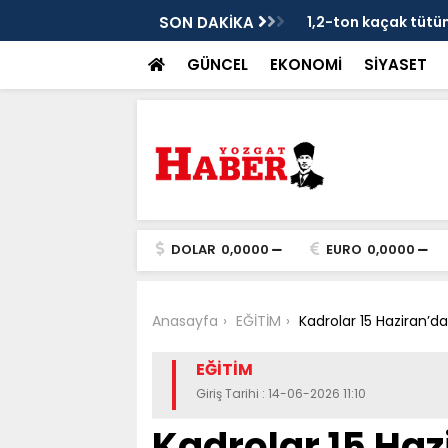
je
SON DAKİKA
1,2-ton kaçak tütün 
GÜNCEL
EKONOMİ
SİYASET
DOLAR
0,0000
EURO
0,0000
Anasayfa
EĞİTİM
Kadrolar 15 Haziran’da
EĞİTİM
Giriş Tarihi : 14-06-2026 11:10
Kadrolar 15 Haz