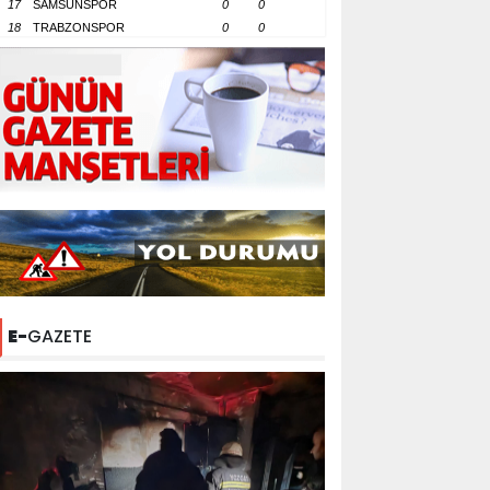
17
SAMSUNSPOR
0
0
18
TRABZONSPOR
0
0
E-
GAZETE