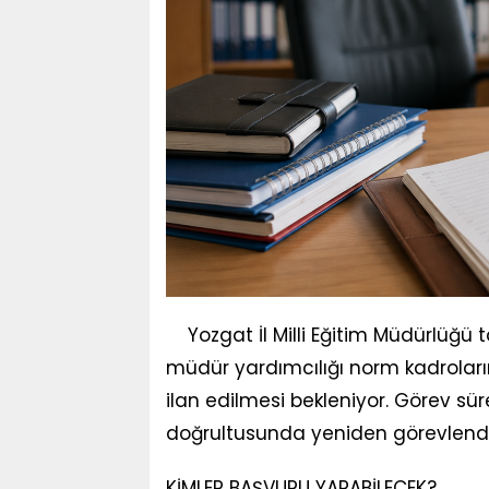
Yozgat İl Milli Eğitim Müdürlüğü
müdür yardımcılığı norm kadroları
ilan edilmesi bekleniyor. Görev sür
doğrultusunda yeniden görevlendir
KİMLER BAŞVURU YAPABİLECEK?