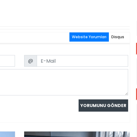
Website Yorumları
Disqus
Email
@