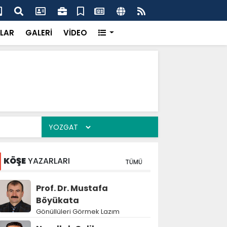
k’ten “Tek Çatı” mesajı
Hed
LAR
GALERİ
VİDEO
KÖŞE
YAZARLARI
TÜMÜ
Prof. Dr. Mustafa
Böyükata
Gönüllüleri Görmek Lazım