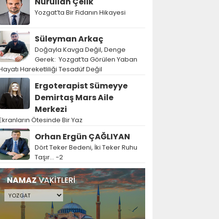
Nurullah Çelik
Yozgat’ta Bir Fidanın Hikayesi
Süleyman Arkaç
Doğayla Kavga Değil, Denge
Gerek: Yozgat’ta Görülen Yaban
Hayatı Hareketliliği Tesadüf Değil
Ergoterapist Sümeyye
Demirtaş Mars Aile
Merkezi
Ekranların Ötesinde Bir Yaz
Orhan Ergün ÇAĞLIYAN
Dört Teker Bedeni, İki Teker Ruhu
Taşır… -2
NAMAZ
VAKİTLERİ