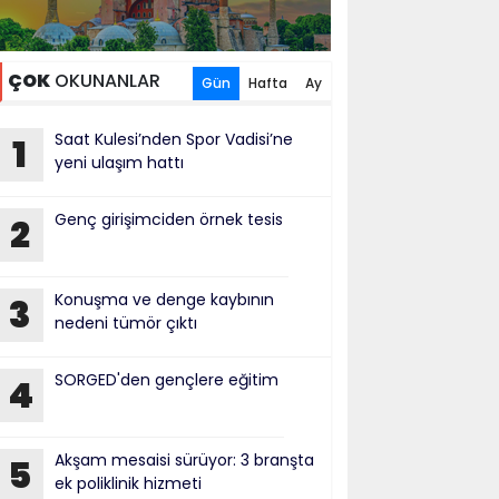
ÇOK
OKUNANLAR
Gün
Hafta
Ay
Saat Kulesi’nden Spor Vadisi’ne
1
yeni ulaşım hattı
Genç girişimciden örnek tesis
2
Konuşma ve denge kaybının
3
nedeni tümör çıktı
SORGED'den gençlere eğitim
4
Akşam mesaisi sürüyor: 3 branşta
5
ek poliklinik hizmeti