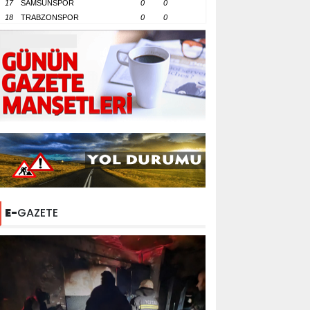
17
SAMSUNSPOR
0
0
18
TRABZONSPOR
0
0
E-
GAZETE