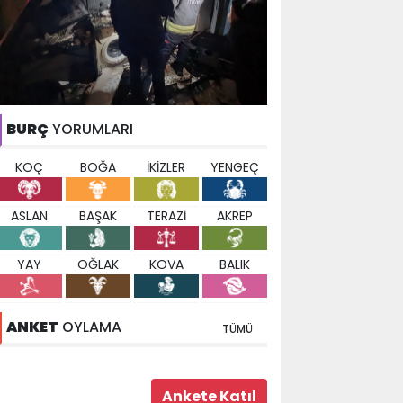
BURÇ
YORUMLARI
KOÇ
BOĞA
İKİZLER
YENGEÇ
ASLAN
BAŞAK
TERAZİ
AKREP
YAY
OĞLAK
KOVA
BALIK
ANKET
OYLAMA
TÜMÜ