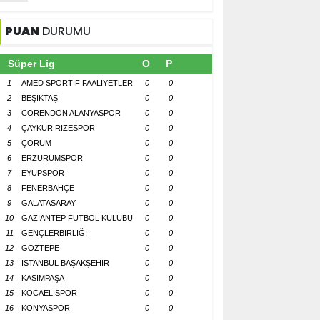
PUAN
DURUMU
Süper Lig
O
P
1
AMED SPORTİF FAALİYETLER
0
0
2
BEŞİKTAŞ
0
0
3
CORENDON ALANYASPOR
0
0
4
ÇAYKUR RİZESPOR
0
0
5
ÇORUM
0
0
6
ERZURUMSPOR
0
0
7
EYÜPSPOR
0
0
8
FENERBAHÇE
0
0
9
GALATASARAY
0
0
10
GAZİANTEP FUTBOL KULÜBÜ
0
0
11
GENÇLERBİRLİĞİ
0
0
12
GÖZTEPE
0
0
13
İSTANBUL BAŞAKŞEHİR
0
0
14
KASIMPAŞA
0
0
15
KOCAELİSPOR
0
0
16
KONYASPOR
0
0