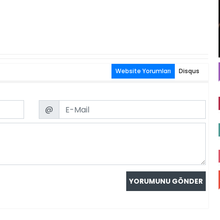
Website Yorumları
Disqus
Email
@