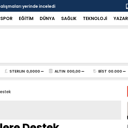
çalışmaları yerinde inceledi
Bakan Gürle
SPOR
EĞİTİM
DÜNYA
SAĞLIK
TEKNOLOJİ
YAZAR
STERLIN
0,0000
ALTIN
000,00
BİST
00.000
Destek
lere Destek