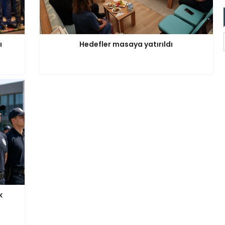
ı
Hedefler masaya yatırıldı
k