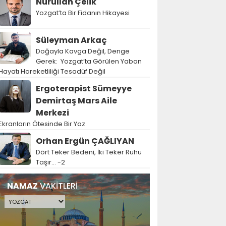
Nurullah Çelik
Yozgat’ta Bir Fidanın Hikayesi
Süleyman Arkaç
Doğayla Kavga Değil, Denge
Gerek: Yozgat’ta Görülen Yaban
Hayatı Hareketliliği Tesadüf Değil
Ergoterapist Sümeyye
Demirtaş Mars Aile
Merkezi
Ekranların Ötesinde Bir Yaz
Orhan Ergün ÇAĞLIYAN
Dört Teker Bedeni, İki Teker Ruhu
Taşır… -2
NAMAZ
VAKİTLERİ