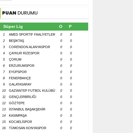
PUAN
DURUMU
Süper Lig
O
P
1
AMED SPORTİF FAALİYETLER
0
0
2
BEŞİKTAŞ
0
0
3
CORENDON ALANYASPOR
0
0
4
ÇAYKUR RİZESPOR
0
0
5
ÇORUM
0
0
6
ERZURUMSPOR
0
0
7
EYÜPSPOR
0
0
8
FENERBAHÇE
0
0
9
GALATASARAY
0
0
10
GAZİANTEP FUTBOL KULÜBÜ
0
0
11
GENÇLERBİRLİĞİ
0
0
12
GÖZTEPE
0
0
13
İSTANBUL BAŞAKŞEHİR
0
0
14
KASIMPAŞA
0
0
15
KOCAELİSPOR
0
0
16
TÜMOSAN KONYASPOR
0
0