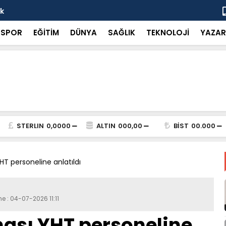
ok
“Küçük bir 
SPOR
EĞİTİM
DÜNYA
SAĞLIK
TEKNOLOJİ
YAZAR
STERLIN
0,0000
ALTIN
000,00
BİST
00.000
T personeline anlatıldı
e : 04-07-2026 11:11
sı YHT personeline