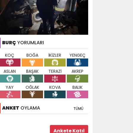
BURÇ
YORUMLARI
KOÇ
BOĞA
İKİZLER
YENGEÇ
ASLAN
BAŞAK
TERAZİ
AKREP
YAY
OĞLAK
KOVA
BALIK
ANKET
OYLAMA
TÜMÜ