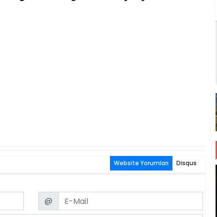
Website Yorumları
Disqus
Email
@