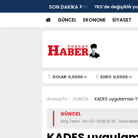
cek
SON DAKİKA
YKS’de değişiklik y
GÜNCEL
EKONOMİ
SİYASET
DOLAR
0,0000
EURO
0,0000
Anasayfa
GÜNCEL
KADES uygulaması YH
GÜNCEL
Giriş Tarihi : 04-07-2026 10:25 Güncellem
KADES uygulama