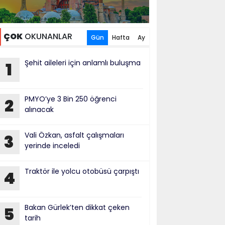
ÇOK
OKUNANLAR
Gün
Hafta
Ay
Şehit aileleri için anlamlı buluşma
1
PMYO’ye 3 Bin 250 öğrenci
2
alınacak
Vali Özkan, asfalt çalışmaları
3
yerinde inceledi
Traktör ile yolcu otobüsü çarpıştı
4
Bakan Gürlek’ten dikkat çeken
5
tarih