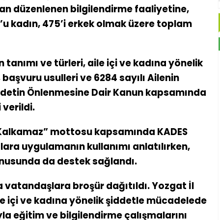
dan düzenlenen bilgilendirme faaliyetine,
u kadın, 475’i erkek olmak üzere toplam
 tanımı ve türleri, aile içi ve kadına yönelik
başvuru usulleri ve 6284 sayılı Ailenin
ddetin Önlenmesine Dair Kanun kapsamında
verildi.
 Kalkamaz” mottosu kapsamında KADES
ılara uygulamanın kullanımı anlatılırken,
onusunda da destek sağlandı.
a vatandaşlara broşür dağıtıldı. Yozgat İl
e içi ve kadına yönelik şiddetle mücadelede
a eğitim ve bilgilendirme çalışmalarını