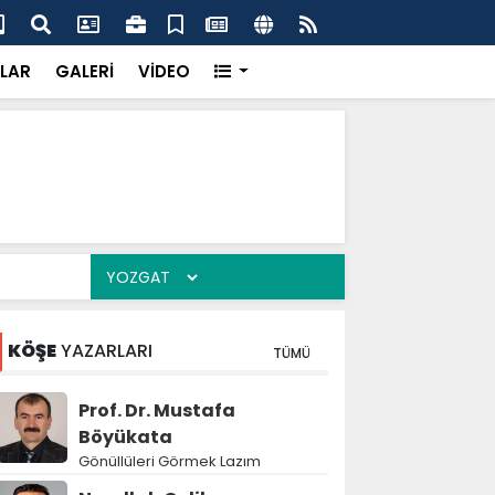
dikkatsizlik büyük felakete dönüşebilir”
Val
LAR
GALERİ
VİDEO
KÖŞE
YAZARLARI
TÜMÜ
Prof. Dr. Mustafa
Böyükata
Gönüllüleri Görmek Lazım