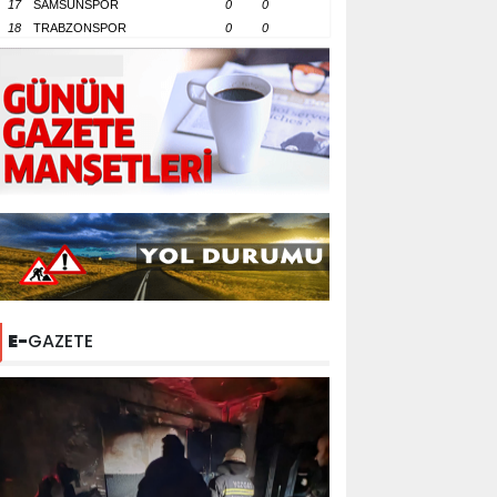
17
SAMSUNSPOR
0
0
18
TRABZONSPOR
0
0
E-
GAZETE