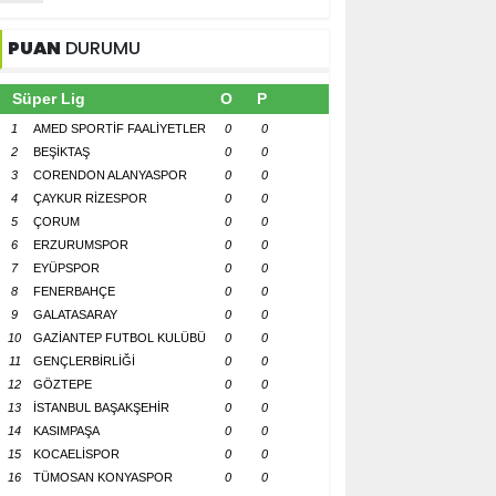
PUAN
DURUMU
Süper Lig
O
P
1
AMED SPORTİF FAALİYETLER
0
0
2
BEŞİKTAŞ
0
0
3
CORENDON ALANYASPOR
0
0
4
ÇAYKUR RİZESPOR
0
0
5
ÇORUM
0
0
6
ERZURUMSPOR
0
0
7
EYÜPSPOR
0
0
8
FENERBAHÇE
0
0
9
GALATASARAY
0
0
10
GAZİANTEP FUTBOL KULÜBÜ
0
0
11
GENÇLERBİRLİĞİ
0
0
12
GÖZTEPE
0
0
13
İSTANBUL BAŞAKŞEHİR
0
0
14
KASIMPAŞA
0
0
15
KOCAELİSPOR
0
0
16
TÜMOSAN KONYASPOR
0
0