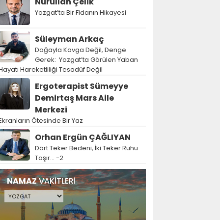
Nurullah Çelik
Yozgat’ta Bir Fidanın Hikayesi
Süleyman Arkaç
Doğayla Kavga Değil, Denge
Gerek: Yozgat’ta Görülen Yaban
Hayatı Hareketliliği Tesadüf Değil
Ergoterapist Sümeyye
Demirtaş Mars Aile
Merkezi
Ekranların Ötesinde Bir Yaz
Orhan Ergün ÇAĞLIYAN
Dört Teker Bedeni, İki Teker Ruhu
Taşır… -2
NAMAZ
VAKİTLERİ