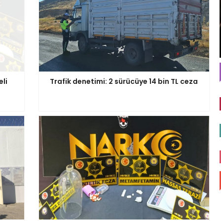
li
Trafik denetimi: 2 sürücüye 14 bin TL ceza