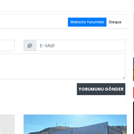
Website Yorumları
Disqus
Email
@