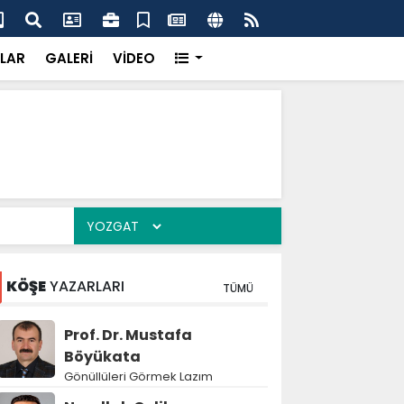
dikkatsizlik büyük felakete dönüşebilir”
Val
LAR
GALERİ
VİDEO
KÖŞE
YAZARLARI
TÜMÜ
Prof. Dr. Mustafa
Böyükata
Gönüllüleri Görmek Lazım