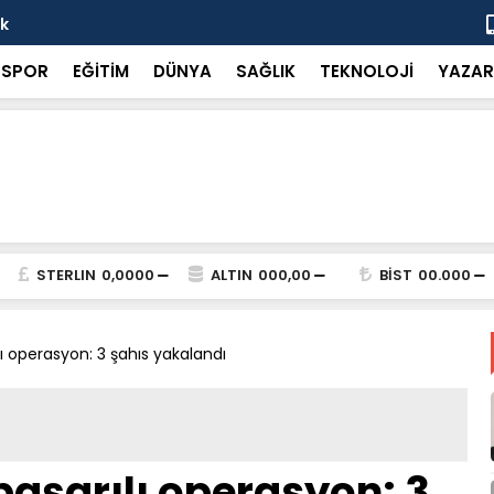
ok
“Küçük bir 
SPOR
EĞİTİM
DÜNYA
SAĞLIK
TEKNOLOJİ
YAZAR
STERLIN
0,0000
ALTIN
000,00
BİST
00.000
 operasyon: 3 şahıs yakalandı
şarılı operasyon: 3