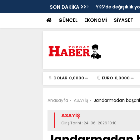
cek
SON DAKİKA
YKS’de değişiklik y
GÜNCEL
EKONOMİ
SİYASET
DOLAR
0,0000
EURO
0,0000
Anasayfa
ASAYİŞ
Jandarmadan başarılı
ASAYİŞ
Giriş Tarihi : 24-06-2026 10:10
Jandarmadan ba