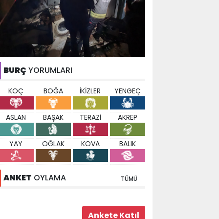
BURÇ
YORUMLARI
KOÇ
BOĞA
İKİZLER
YENGEÇ
ASLAN
BAŞAK
TERAZİ
AKREP
YAY
OĞLAK
KOVA
BALIK
ANKET
OYLAMA
TÜMÜ