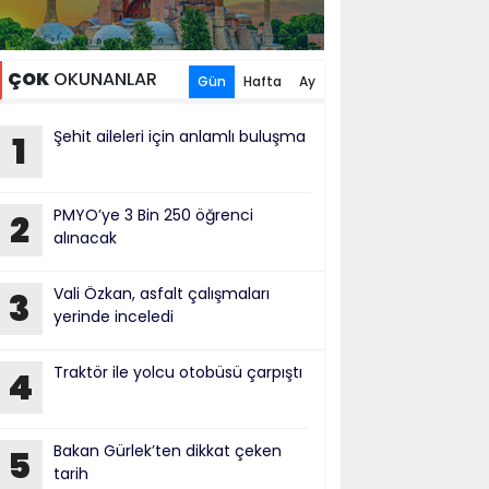
ÇOK
OKUNANLAR
Gün
Hafta
Ay
Şehit aileleri için anlamlı buluşma
1
PMYO’ye 3 Bin 250 öğrenci
2
alınacak
Vali Özkan, asfalt çalışmaları
3
yerinde inceledi
Traktör ile yolcu otobüsü çarpıştı
4
Bakan Gürlek’ten dikkat çeken
5
tarih