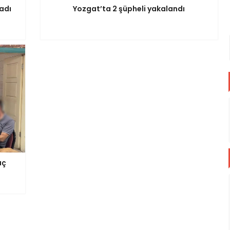
adı
Yozgat’ta 2 şüpheli yakalandı
aç