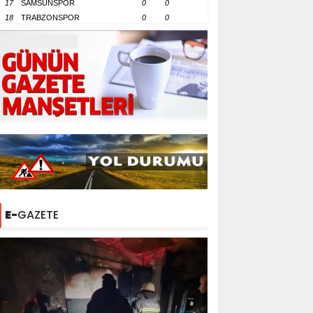
17
SAMSUNSPOR
0
0
18
TRABZONSPOR
0
0
E-
GAZETE