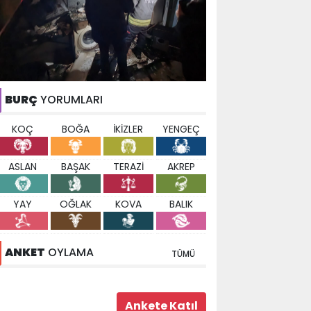
BURÇ
YORUMLARI
KOÇ
BOĞA
İKİZLER
YENGEÇ
ASLAN
BAŞAK
TERAZİ
AKREP
YAY
OĞLAK
KOVA
BALIK
ANKET
OYLAMA
TÜMÜ