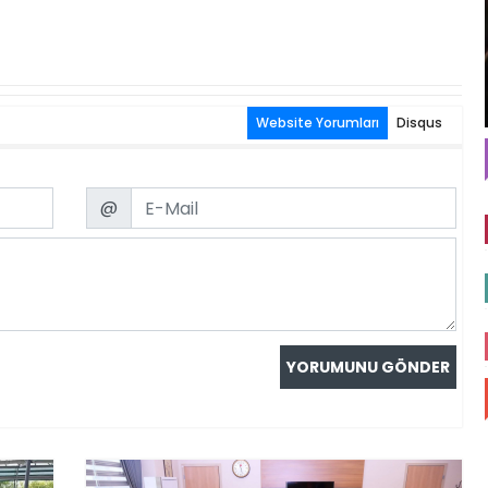
Website Yorumları
Disqus
Email
@