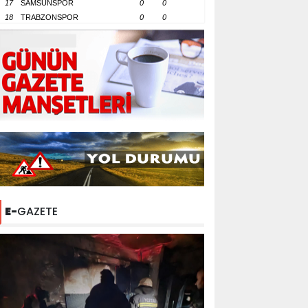
17
SAMSUNSPOR
0
0
18
TRABZONSPOR
0
0
E-
GAZETE