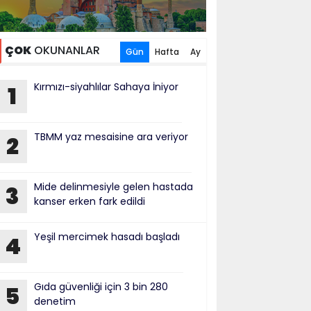
ÇOK
OKUNANLAR
Gün
Hafta
Ay
Kırmızı-siyahlılar Sahaya İniyor
1
TBMM yaz mesaisine ara veriyor
2
Mide delinmesiyle gelen hastada
3
kanser erken fark edildi
Yeşil mercimek hasadı başladı
4
Gıda güvenliği için 3 bin 280
5
denetim