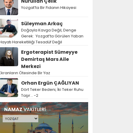
Nurullah Çelik
Yozgat’ta Bir Fidanın Hikayesi
Süleyman Arkaç
Doğayla Kavga Değil, Denge
Gerek: Yozgat’ta Görülen Yaban
Hayatı Hareketliliği Tesadüf Değil
Ergoterapist Sümeyye
Demirtaş Mars Aile
Merkezi
Ekranların Ötesinde Bir Yaz
Orhan Ergün ÇAĞLIYAN
Dört Teker Bedeni, İki Teker Ruhu
Taşır… -2
NAMAZ
VAKİTLERİ