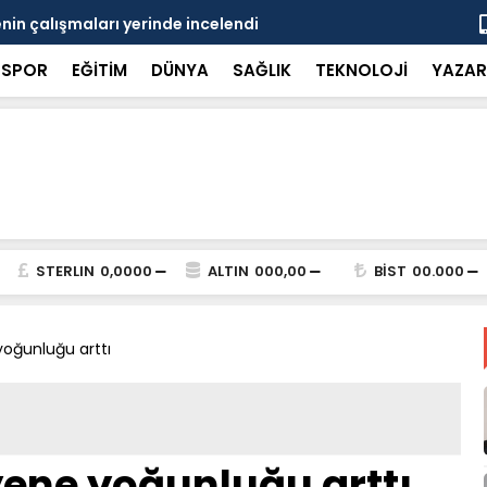
in çalışmaları yerinde incelendi
Karaarslan
SPOR
EĞİTİM
DÜNYA
SAĞLIK
TEKNOLOJİ
YAZAR
STERLIN
0,0000
ALTIN
000,00
BİST
00.000
yoğunluğu arttı
yene yoğunluğu arttı