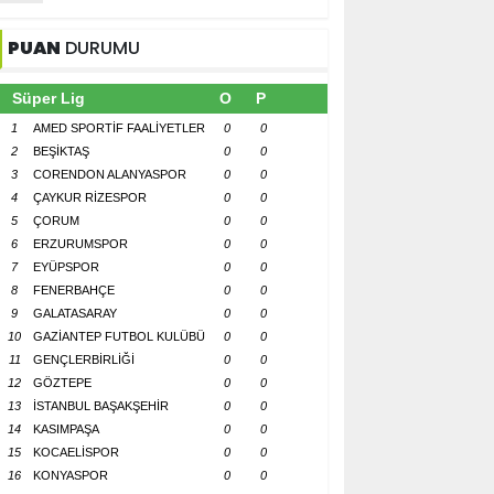
PUAN
DURUMU
Süper Lig
O
P
1
AMED SPORTİF FAALİYETLER
0
0
2
BEŞİKTAŞ
0
0
3
CORENDON ALANYASPOR
0
0
4
ÇAYKUR RİZESPOR
0
0
5
ÇORUM
0
0
6
ERZURUMSPOR
0
0
7
EYÜPSPOR
0
0
8
FENERBAHÇE
0
0
9
GALATASARAY
0
0
10
GAZİANTEP FUTBOL KULÜBÜ
0
0
11
GENÇLERBİRLİĞİ
0
0
12
GÖZTEPE
0
0
13
İSTANBUL BAŞAKŞEHİR
0
0
14
KASIMPAŞA
0
0
15
KOCAELİSPOR
0
0
16
KONYASPOR
0
0