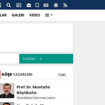
'dan UMKE'ye övgü
Gay
LAR
GALERİ
VİDEO
KÖŞE
YAZARLARI
TÜMÜ
Prof. Dr. Mustafa
Böyükata
Gönüllüleri Görmek Lazım