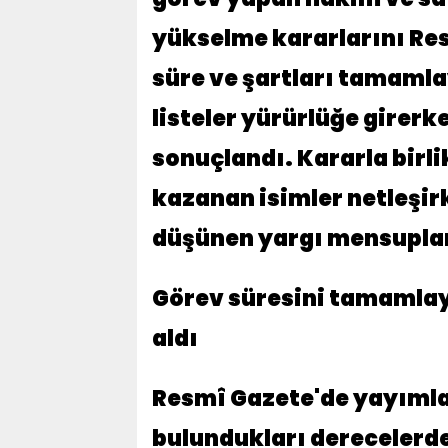
yükselme kararlarını Res
süre ve şartları tamamla
listeler yürürlüğe girerk
sonuçlandı. Kararla birl
kazanan isimler netleşirk
düşünen yargı mensupları 
Görev süresini tamamlaya
aldı
Resmî Gazete'de yayımla
bulundukları derecelerde