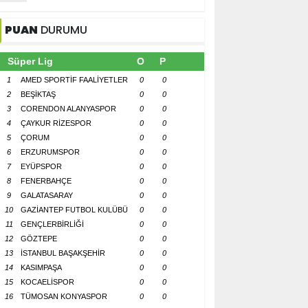
PUAN
DURUMU
Süper Lig
O
P
1
AMED SPORTİF FAALİYETLER
0
0
2
BEŞİKTAŞ
0
0
3
CORENDON ALANYASPOR
0
0
4
ÇAYKUR RİZESPOR
0
0
5
ÇORUM
0
0
6
ERZURUMSPOR
0
0
7
EYÜPSPOR
0
0
8
FENERBAHÇE
0
0
9
GALATASARAY
0
0
10
GAZİANTEP FUTBOL KULÜBÜ
0
0
11
GENÇLERBİRLİĞİ
0
0
12
GÖZTEPE
0
0
13
İSTANBUL BAŞAKŞEHİR
0
0
14
KASIMPAŞA
0
0
15
KOCAELİSPOR
0
0
16
TÜMOSAN KONYASPOR
0
0