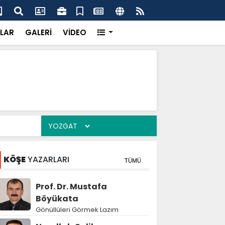
dikkatsizlik büyük felakete dönüşebilir”
Val
LAR
GALERİ
VİDEO
KÖŞE
YAZARLARI
TÜMÜ
Prof. Dr. Mustafa
Böyükata
Gönüllüleri Görmek Lazım