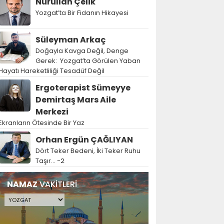
Nurullah Çelik
Yozgat’ta Bir Fidanın Hikayesi
Süleyman Arkaç
Doğayla Kavga Değil, Denge
Gerek: Yozgat’ta Görülen Yaban
Hayatı Hareketliliği Tesadüf Değil
Ergoterapist Sümeyye
Demirtaş Mars Aile
Merkezi
Ekranların Ötesinde Bir Yaz
Orhan Ergün ÇAĞLIYAN
Dört Teker Bedeni, İki Teker Ruhu
Taşır… -2
NAMAZ
VAKİTLERİ