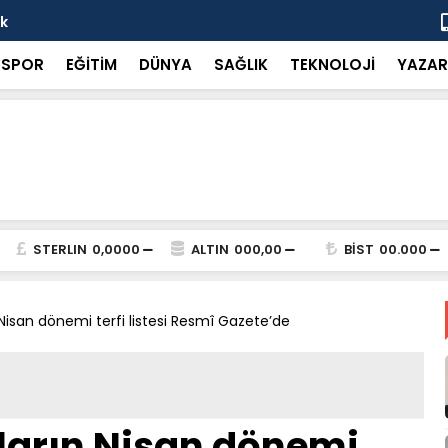
ok
“Küçük bir 
SPOR
EĞİTİM
DÜNYA
SAĞLIK
TEKNOLOJİ
YAZAR
STERLIN
0,0000
ALTIN
000,00
BİST
00.000
Nisan dönemi terfi listesi Resmî Gazete’de
ların Nisan dönemi