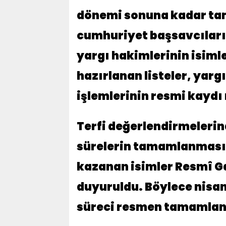
dönemi sonuna kadar tam
cumhuriyet başsavcıları,
yargı hakimlerinin isimle
hazırlanan listeler, yar
işlemlerinin resmi kaydı 
Terfi değerlendirmelerind
sürelerin tamamlanması 
kazanan isimler Resmî G
duyuruldu. Böylece nisan
süreci resmen tamamlan