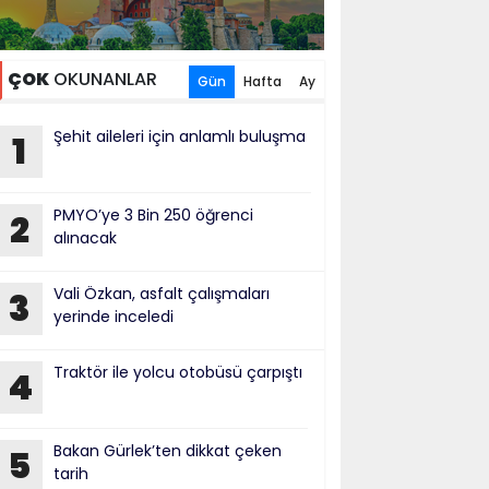
ÇOK
OKUNANLAR
Gün
Hafta
Ay
Şehit aileleri için anlamlı buluşma
1
PMYO’ye 3 Bin 250 öğrenci
2
alınacak
Vali Özkan, asfalt çalışmaları
3
yerinde inceledi
Traktör ile yolcu otobüsü çarpıştı
4
Bakan Gürlek’ten dikkat çeken
5
tarih