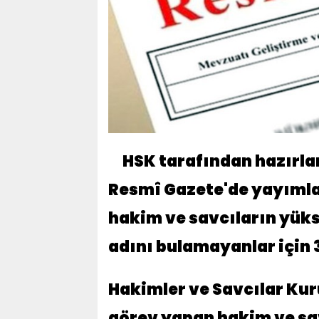
HSK tarafından hazırlan
Resmî Gazete'de yayımla
hakim ve savcıların yüks
adını bulamayanlar için 
Hakimler ve Savcılar Kuru
görev yapan hakim ve sa