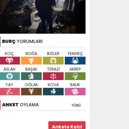
BURÇ
YORUMLARI
KOÇ
BOĞA
İKİZLER
YENGEÇ
ASLAN
BAŞAK
TERAZİ
AKREP
YAY
OĞLAK
KOVA
BALIK
ANKET
OYLAMA
TÜMÜ