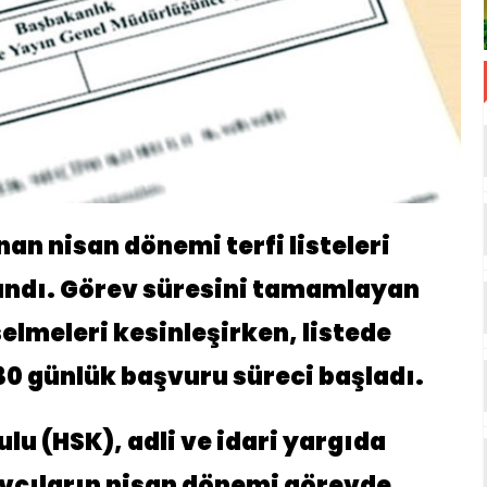
an nisan dönemi terfi listeleri
ndı. Görev süresini tamamlayan
elmeleri kesinleşirken, listede
30 günlük başvuru süreci başladı.
lu (HSK), adli ve idari yargıda
vcıların nisan dönemi görevde