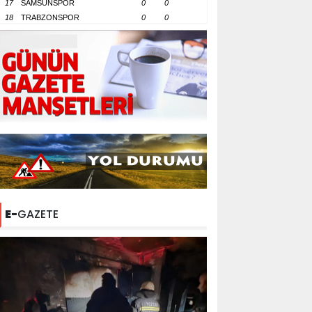
17
SAMSUNSPOR
0
0
18
TRABZONSPOR
0
0
E-
GAZETE